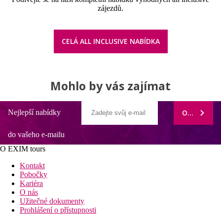
zájezdů.
CELÁ ALL INCLUSIVE NABÍDKA
Mohlo by vás zajímat
Nejlepší nabídky
ODEBÍRAT
do vašeho e-mailu
O EXIM tours
Kontakt
Pobočky
Kariéra
O nás
Užitečné dokumenty
Prohlášení o přístupnosti