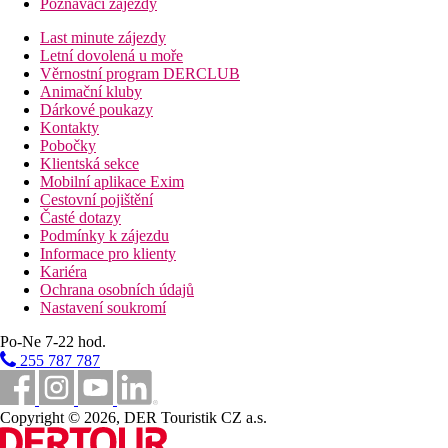
Poznávací zájezdy
Last minute zájezdy
Letní dovolená u moře
Věrnostní program DERCLUB
Animační kluby
Dárkové poukazy
Kontakty
Pobočky
Klientská sekce
Mobilní aplikace Exim
Cestovní pojištění
Časté dotazy
Podmínky k zájezdu
Informace pro klienty
Kariéra
Ochrana osobních údajů
Nastavení soukromí
Po-Ne 7-22 hod.
255 787 787
Copyright © 2026, DER Touristik CZ a.s.