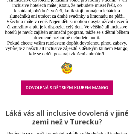
inclusive hotelech máte jistotu, že nebudete muset řešit, co
k snídani, obědu či večeři, kolik stojí pronájem lehátek a
slunečníků ani utrácet za drahé svačinky a limonádu na pláži.
Všechno máte v ceně. Nejen děti si mohou dosyta užívat dezertů
či zmrzliny a pití je k dispozici celý den. Ve většině all inclusive
hotelů je navíc zajištěn animační program, takže se s dětmi během
dovolené rozhodně nebudete nudit.
Pokud chcete vašim ratolestem dopřát dovolenou plnou zábavy,
vybírejte z našich all inclusive zájezdů s dětským klubem Mango,
kde se o děti postarají zkušení animátoři.
DOVOLENÁ S DĚTSKÝM KLUBEM MANGO
Láká vás all inclusive dovolená v
jiné
zemi než v Turecku
?
Podívejte se na naši kompletní nabídku výhodných all inclusive