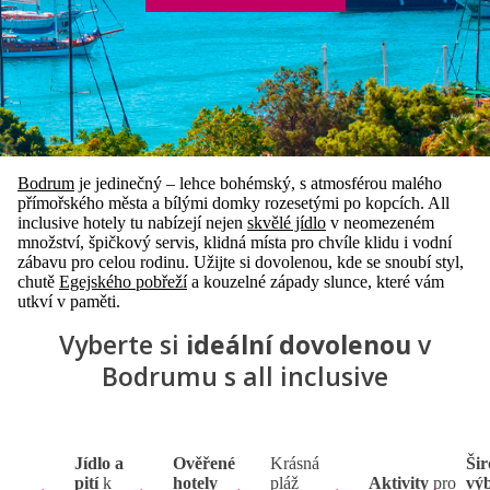
Bodrum
je jedinečný – lehce bohémský, s atmosférou malého
přímořského města a bílými domky rozesetými po kopcích. All
inclusive hotely tu nabízejí nejen
skvělé jídlo
v neomezeném
množství, špičkový servis, klidná místa pro chvíle klidu i vodní
zábavu pro celou rodinu. Užijte si dovolenou, kde se snoubí styl,
chutě
Egejského pobřeží
a kouzelné západy slunce, které vám
utkví v paměti.
Vyberte si
ideální dovolenou
v
Bodrumu s all inclusive
Jídlo a
Ověřené
Krásná
Ši
pití
k
hotely
pláž
Aktivity
pro
vý