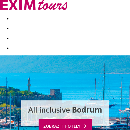
Akční nabídky
Last minute
First minute - Exotika a zim
All inclusive
Bodrum
ZOBRAZIT HOTELY