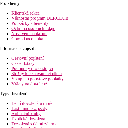
Pro klienty
Klientská sekce
Věrnostní program DERCLUB
Poukázky a benefity
Ochrana osobních údajů
Nastavení soukromí
Compliance linka
Informace k zájezdu
Cestovní pojištění
Časté dotazy
Podmínky pro cestující
Služby k cestování letadlem
Vstupní a pobytové poplatky
Výlety na dovolené
Typy dovolené
Letní dovolená u moře
Last minute zájezdy
Animační kluby
Exotická dovolená
Dovolená s dětmi zdarma