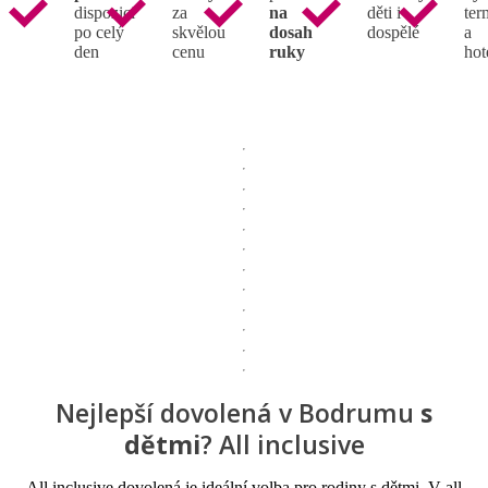
dispozici
za
na
děti i
ter
po celý
skvělou
dosah
dospělé
a
den
cenu
ruky
hot
Nejlepší dovolená v Bodrumu
s
dětmi
? All inclusive
All inclusive dovolená je ideální volba pro rodiny s dětmi. V all