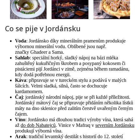
Co se pije v Jordánsku
Voda
: Jordánsko díky minerálním pramenům produkuje
výbornou minerální vodu. Oblíbené jsou např.
značky Ghadeer a Sama.
Sahlab
: speciální horký, sladký nápoj na bázi mléka
zahuštěný kukuřičným škrobem a posypaný kokosem či
pistáciemi pijí Jordánci v zimě, zejména během ramadánu,
kdy dodá potřebnou energii.
Káva
: připravuje se v tureckém stylu a podává v malých
šálcích. Velmi sladká, silná, často se dochucuje
kardamomem.
Čaj
: jordánský národní nápoj, pije se při každé příležitosti.
Jordánský mátový čaj se připravuje přidáním několika lístků
máty na dno sklenice před zalitím čerstvě uvařeným černým
čajem.
Víno
: Jordánsko má dlouhou tradici výroby vína, která sahá
až
do dob Nabatejců
. Vinice v Mafraq v
severním Jordánsku
produkují výborná vína.
Arak
: tradiční levantský destilát s historií do 12. století