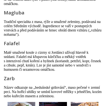
omáčkou.
Magluba
Tradiční specialita z masa, rýže a smažené zeleniny, podávaná na
celém Středním východě. Ingredience se vaří v postupných
vrstvách a před podáváním se hrnec obrátí dnem vzhůru („vzhůru
nohama“).
Falafel
Malé smažené koule z cizrny si Jordánci užívají hlavně k
snídani. Falafel má křupavou kůrčičku a měkký vnitřek
s intenzivní chutí koření a bylinek (koriandr, petržel, kopr, česnek
a cibule, pepř, kmín). Lze je jíst samotné nebo v sendviči s
humusem či sezamovou omáčkou.
Zarb
Název odkazuje na „beduínské grilování“, maso pečené v zemní
peci. Na hořící uhlíky se umístí kovové mřížky s jehněčím, kozím
nebo kuřecím masem a zeleninou.