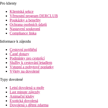
Pro klienty
Klientská sekce
Věrnostní program DERCLUB
Poukázky a benefity
Ochrana osobních údajů
Nastavení soukromí
Compliance linka
Informace k zájezdu
Cestovní pojištění
Časté dotazy
Podmínky pro cestující
Služby k cestování letadlem
Vstupní a pobytové poplatky
Výlety na dovolené
Typy dovolené
Letní dovolená u moře
Last minute zájezdy
Animační kluby
Exotická dovolená
Dovolená s dětmi zdarma