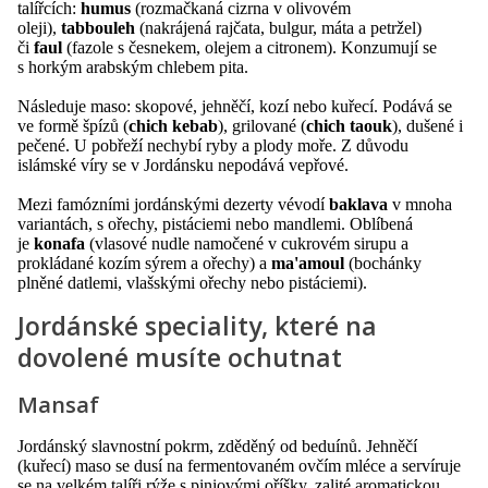
talířcích:
humus
(rozmačkaná cizrna v olivovém
oleji),
tabbouleh
(nakrájená rajčata, bulgur, máta a petržel)
či
faul
(fazole s česnekem, olejem a citronem). Konzumují se
s horkým arabským chlebem pita.
Následuje maso: skopové, jehněčí, kozí nebo kuřecí. Podává se
ve formě špízů (
chich kebab
), grilované (
chich taouk
), dušené i
pečené. U pobřeží nechybí ryby a plody moře. Z důvodu
islámské víry se v Jordánsku nepodává vepřové.
Mezi famózními jordánskými dezerty vévodí
baklava
v mnoha
variantách, s ořechy, pistáciemi nebo mandlemi. Oblíbená
je
konafa
(vlasové nudle namočené v cukrovém sirupu a
prokládané kozím sýrem a ořechy) a
ma'amoul
(bochánky
plněné datlemi, vlašskými ořechy nebo pistáciemi).
Jordánské speciality, které na
dovolené musíte ochutnat
Mansaf
Jordánský slavnostní pokrm, zděděný od beduínů. Jehněčí
(kuřecí) maso se dusí na fermentovaném ovčím mléce a servíruje
se na velkém talíři rýže s piniovými oříšky, zalité aromatickou