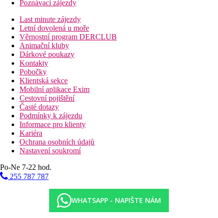
Poznávací zájezdy
Last minute zájezdy
Letní dovolená u moře
Věrnostní program DERCLUB
Animační kluby
Dárkové poukazy
Kontakty
Pobočky
Klientská sekce
Mobilní aplikace Exim
Cestovní pojištění
Časté dotazy
Podmínky k zájezdu
Informace pro klienty
Kariéra
Ochrana osobních údajů
Nastavení soukromí
Po-Ne 7-22 hod.
255 787 787
WHATSAPP - NAPIŠTE NÁM