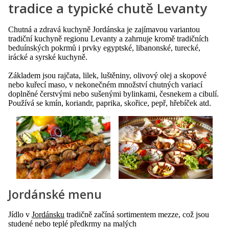
tradice a typické chutě Levanty
Chutná a zdravá kuchyně Jordánska je zajímavou variantou
tradiční kuchyně regionu Levanty a zahrnuje kromě tradičních
beduínských pokrmů i prvky egyptské, libanonské, turecké,
irácké a syrské kuchyně.
Základem jsou rajčata, lilek, luštěniny, olivový olej a skopové
nebo kuřecí maso, v nekonečném množství chutných variací
doplněné čerstvými nebo sušenými bylinkami, česnekem a cibulí.
Používá se kmín, koriandr, paprika, skořice, pepř, hřebíček atd.
Jordánské menu
Jídlo v
Jordánsku
tradičně začíná sortimentem mezze, což jsou
studené nebo teplé předkrmy na malých