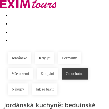
Akční nabídky
Last minute
First minute - Exotika a zim
Jordánsko
Kdy jet
Formality
Vše o zemi
Koupání
Co ochutnat
Nákupy
Jak se bavit
Jordánská kuchyně: beduínské