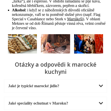
„turka“), ale i espresso. V období ramadánu se pije káva,
kořeněná hřebíčkem, zázvorem, pepřem a skořicí.
Alkohol
: i když se z náboženských důvodů oficiálně
nekonzumuje, vaří se tu poměrně slušné pivo (např. Flag
Special v Casablance nebo Stork v
Marrákeši
). V oblasti
Meknes se od dob Římanů pěstuje vinná réva, velmi ceněné
je červené víno.
Otázky a odpovědi k marocké
kuchyni
Jaké je typické marocké jídlo?
Jaké speciality ochutnat v Maroku?