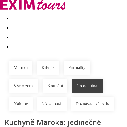
Akční nabídky
Last minute
First minute - Exotika a zim
Maroko
Kdy jet
Formality
Vše o zemi
Koupání
Co ochutnat
Nákupy
Jak se bavit
Poznávací zájezdy
Kuchyně Maroka: jedinečné