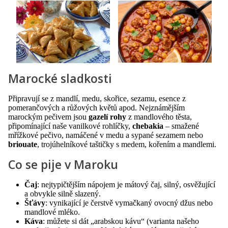
Marocké sladkosti
Připravují se z mandlí, medu, skořice, sezamu, esence z
pomerančových a růžových květů apod. Nejznámějším
marockým pečivem jsou
gazelí rohy
z mandlového těsta,
připomínající naše vanilkové rohlíčky,
chebakia
– smažené
mřížkové pečivo, namáčené v medu a sypané sezamem nebo
briouate
, trojúhelníkové taštičky s medem, kořením a mandlemi.
Co se pije v Maroku
Čaj
: nejtypičtějším nápojem je mátový čaj, silný, osvěžující
a obvykle silně slazený.
Šťávy
: vynikající je čerstvě vymačkaný ovocný džus nebo
mandlové mléko.
Káva
: můžete si dát „arabskou kávu“ (varianta našeho