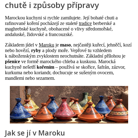
chutě i způsoby přípravy
Marockou kuchyni si rychle zamilujete. Její bohaté chuti a
rafinované koření pocházejí ze staleté
tradice
berberské a
maghrebské kuchyně, obohacené o vlivy středomořské,
andaluské, židovské a francouzské.
Základem jídel v
Maroku
je
maso
, nejčastěji kuřecí, jehněčí, kozí
nebo hovězí,
ryby
a plody moře. Vepřové tu vzhledem
k náboženským zvyklostem neochutnáte. Základní přílohou je
pšenice
ve formě marockého chleba a kuskusu. Marocká
kuchyně nešetří
kořením
– používá se skořice, šafrán, zázvor,
kurkuma nebo koriandr, dochucuje se sušeným ovocem,
mandlemi nebo sezamem.
Jak se jí v Maroku