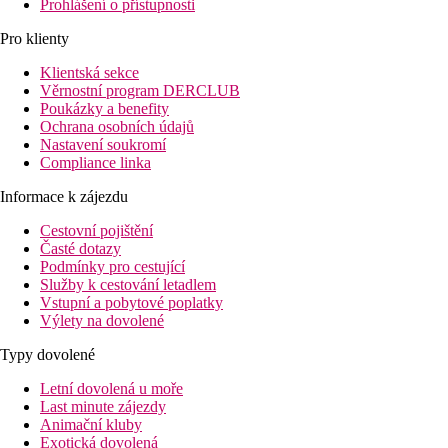
Prohlášení o přístupnosti
Pro klienty
Klientská sekce
Věrnostní program DERCLUB
Poukázky a benefity
Ochrana osobních údajů
Nastavení soukromí
Compliance linka
Informace k zájezdu
Cestovní pojištění
Časté dotazy
Podmínky pro cestující
Služby k cestování letadlem
Vstupní a pobytové poplatky
Výlety na dovolené
Typy dovolené
Letní dovolená u moře
Last minute zájezdy
Animační kluby
Exotická dovolená