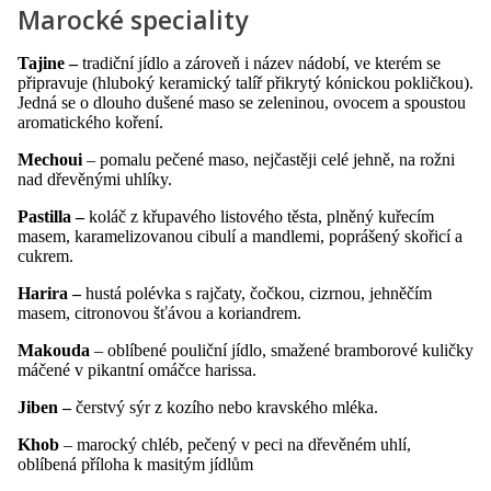
Marocké speciality
Tajine –
tradiční jídlo a zároveň i název nádobí, ve kterém se
připravuje (hluboký keramický talíř přikrytý kónickou pokličkou).
Jedná se o dlouho dušené maso se zeleninou, ovocem a spoustou
aromatického koření.
Mechoui
– pomalu pečené maso, nejčastěji celé jehně, na rožni
nad dřevěnými uhlíky.
Pastilla –
koláč z křupavého listového těsta, plněný kuřecím
masem, karamelizovanou cibulí a mandlemi, poprášený skořicí a
cukrem.
Harira –
hustá polévka s rajčaty, čočkou, cizrnou, jehněčím
masem, citronovou šťávou a koriandrem.
Makouda
– oblíbené pouliční jídlo, smažené bramborové kuličky
máčené v pikantní omáčce harissa.
Jiben –
čerstvý sýr z kozího nebo kravského mléka.
Khob
– marocký­­ chléb, pečený v peci na dřevěném uhlí,
oblíbená příloha k masitým jídlům