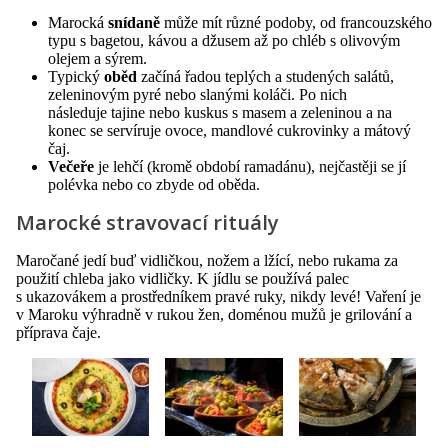
Marocká
snídaně
může mít různé podoby, od francouzského
typu s bagetou, kávou a džusem až po chléb s olivovým
olejem a sýrem.
Typický
oběd
začíná řadou teplých a studených salátů,
zeleninovým pyré nebo slanými koláči. Po nich
následuje tajine nebo kuskus s masem a zeleninou a na
konec se servíruje ovoce, mandlové cukrovinky a mátový
čaj.
Večeře
je lehčí (kromě období ramadánu), nejčastěji se jí
polévka nebo co zbyde od oběda.
Marocké stravovací rituály
Maročané jedí buď vidličkou, nožem a lžící, nebo rukama za
použití chleba jako vidličky. K jídlu se používá palec
s ukazovákem a prostředníkem pravé ruky, nikdy levé! Vaření je
v Maroku výhradně v rukou žen, doménou mužů je grilování a
příprava čaje.