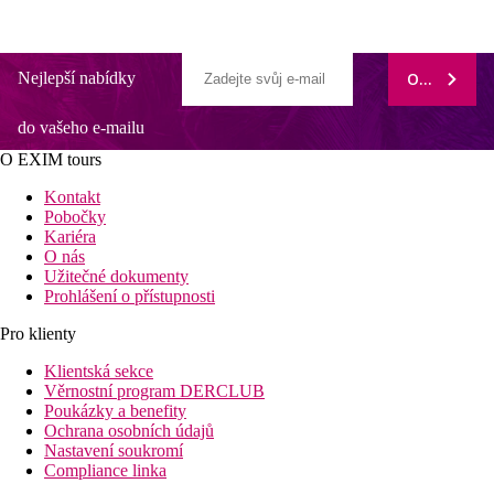
Nejlepší nabídky
ODEBÍRAT
do vašeho e-mailu
O EXIM tours
Kontakt
Pobočky
Kariéra
O nás
Užitečné dokumenty
Prohlášení o přístupnosti
Pro klienty
Klientská sekce
Věrnostní program DERCLUB
Poukázky a benefity
Ochrana osobních údajů
Nastavení soukromí
Compliance linka