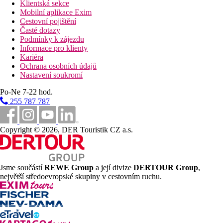
Klientská sekce
Mobilní aplikace Exim
Cestovní pojištění
Časté dotazy
Podmínky k zájezdu
Informace pro klienty
Kariéra
Ochrana osobních údajů
Nastavení soukromí
Po-Ne 7-22 hod.
255 787 787
Copyright © 2026, DER Touristik CZ a.s.
Jsme součástí
REWE Group
a její divize
DERTOUR Group
,
největší středoevropské skupiny v cestovním ruchu.