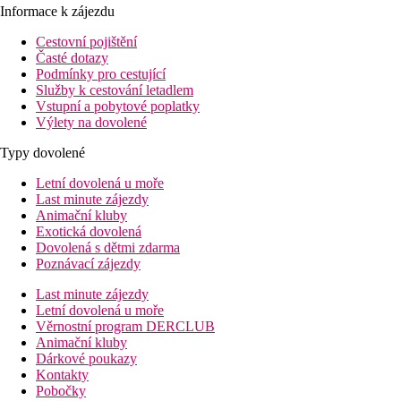
Informace k zájezdu
Cestovní pojištění
Časté dotazy
Podmínky pro cestující
Služby k cestování letadlem
Vstupní a pobytové poplatky
Výlety na dovolené
Typy dovolené
Letní dovolená u moře
Last minute zájezdy
Animační kluby
Exotická dovolená
Dovolená s dětmi zdarma
Poznávací zájezdy
Last minute zájezdy
Letní dovolená u moře
Věrnostní program DERCLUB
Animační kluby
Dárkové poukazy
Kontakty
Pobočky