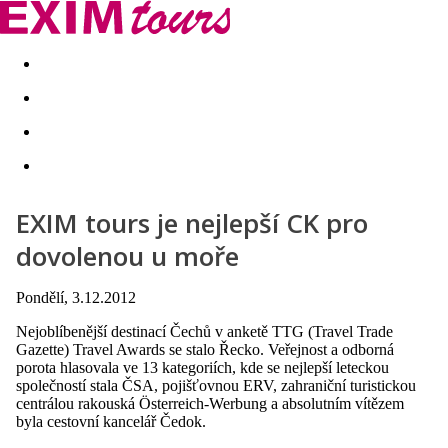
Akční nabídky
Last minute
First minute - Exotika a zim
EXIM tours je nejlepší CK pro
dovolenou u moře
Pondělí, 3.12.2012
Nejoblíbenější destinací Čechů v anketě TTG (Travel Trade
Gazette) Travel Awards se stalo Řecko. Veřejnost a odborná
porota hlasovala ve 13 kategoriích, kde se nejlepší leteckou
společností stala ČSA, pojišťovnou ERV, zahraniční turistickou
centrálou rakouská Österreich-Werbung a absolutním vítězem
byla cestovní kancelář Čedok.