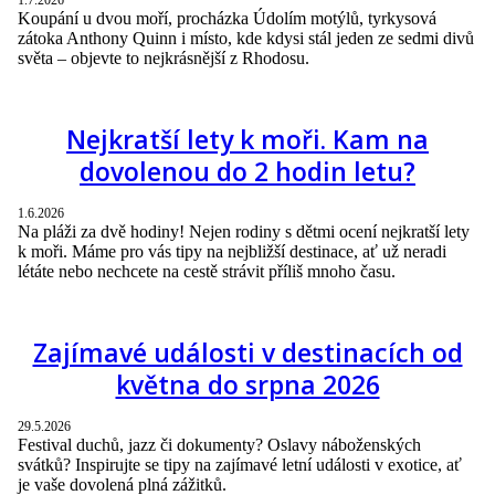
Koupání u dvou moří, procházka Údolím motýlů, tyrkysová
zátoka Anthony Quinn i místo, kde kdysi stál jeden ze sedmi divů
světa – objevte to nejkrásnější z Rhodosu.
Nejkratší lety k moři. Kam na
dovolenou do 2 hodin letu?
1.6.2026
Na pláži za dvě hodiny! Nejen rodiny s dětmi ocení nejkratší lety
k moři. Máme pro vás tipy na nejbližší destinace, ať už neradi
létáte nebo nechcete na cestě strávit příliš mnoho času.
Zajímavé události v destinacích od
května do srpna 2026
29.5.2026
Festival duchů, jazz či dokumenty? Oslavy náboženských
svátků? Inspirujte se tipy na zajímavé letní události v exotice, ať
je vaše dovolená plná zážitků.