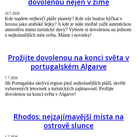
dovolenou nejen v zimě
20.7.2026
Kde najdete nejhezčí pláže planety? Kde vás budou hýčkat v
luxusu jako arabské šejky? A kde je stále možné zažít autentickou
atmosféru mimo turistické davy? Vyberte si dovolenou na jednom
z nejkrásnějších míst světa. Máme i novinky!
Prožijte dovolenou na konci světa v
portugalském Algarve
7.7.2026
Jih Portugalska ukrývá region plný nejkrásnějších pláží, skvěle
vybavených letovisek a turistických zajímavostí. Prožijte
dovolenou na konci světa v Algarve!
Rhodos: nejzajímavější místa na
ostrově slunce
1.7.2026