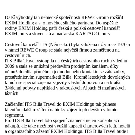
Další výhodný tah německé společnosti REWE Group rozšířil
EXIM Holding a.s. o nového, silného partnera. Do úspěšné
rodiny EXIM Holding patří česká a polská cestovní kancelář
EXIM tours a slovenská a maďarská KARTAGO tours.
Cestovní kancelář ITS (Německo) byla založena už v roce 1970 a
v rámci REWE Group se stala největší firmou zaměřenou na
cestovní ruch.
ITS Billa Travel vstoupila na český trh cestovního ruchu v lednu
2009 a stala se unikátní především prodejním kanálem, díky
němuž docílila přímého a jednoduchého kontaktu se zákazníky,
prostřednictvím supermarketů Billa. Kromě leteckých dovolených
k moři se specializuje na zájezdy vlastní dopravou a na kratší
3/4denní pobyty například v rakouských Alpách či maďarských
lázních.
Začlenění ITS Billa Travel do EXIM Holdingu tak přinese
klientům další rozšíření nabídky zájezdů především v tomto
segmentu.
Pro ITS Billa Travel toto spojení znamená nejen konsolidaci
nákupů, ale také možnost využití kapacit charterových letů, hotelů
a organizačního zázemí EXIM Holdingu. ITS Billa Travel bude i