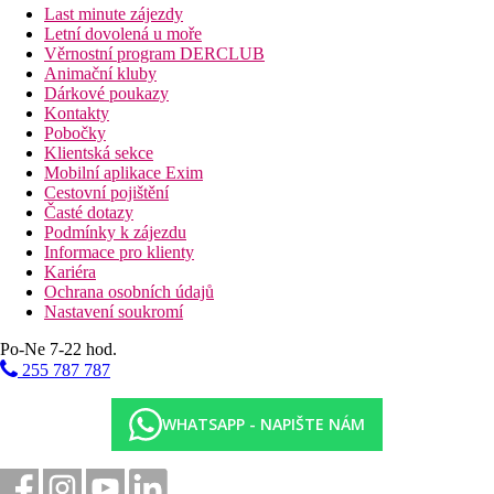
Last minute zájezdy
Letní dovolená u moře
Věrnostní program DERCLUB
Animační kluby
Dárkové poukazy
Kontakty
Pobočky
Klientská sekce
Mobilní aplikace Exim
Cestovní pojištění
Časté dotazy
Podmínky k zájezdu
Informace pro klienty
Kariéra
Ochrana osobních údajů
Nastavení soukromí
Po-Ne 7-22 hod.
255 787 787
WHATSAPP - NAPIŠTE NÁM