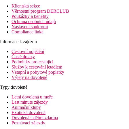
Klientská sekce
Věrnostní program DERCLUB
Poukázky a benefity
Ochrana osobních údajů
Nastavení soukromí
Compliance linka
Informace k zájezdu
Cestovní pojištění
Časté dotazy
Podmínky pro cestující
Služby k cestování letadlem
Vstupní a pobytové poplatky
Výlety na dovolené
Typy dovolené
Letní dovolená u moře
Last minute zájezdy
Animační kluby
Exotická dovolená
Dovolená s dětmi zdarma
Poznávací zájezdy