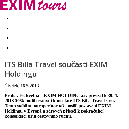
Akční nabídky
Last minute
First minute - Exotika a zim
ITS Billa Travel součástí EXIM
Holdingu
Čtvrtek, 16.5.2013
Praha, 16. května – EXIM HOLDING a.s. převzal k 30. 4.
2013 50% podíl cestovní kanceláře ITS Billa Travel s.r.o.
Tento stabilní touroperátor tak posílil postavení EXIM
Holdingu v Evropě a zároveň přispěl k pokračující
konsolidaci trhu cestovního ruchu.