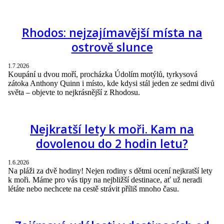
Rhodos: nejzajímavější místa na
ostrově slunce
1.7.2026
Koupání u dvou moří, procházka Údolím motýlů, tyrkysová
zátoka Anthony Quinn i místo, kde kdysi stál jeden ze sedmi divů
světa – objevte to nejkrásnější z Rhodosu.
Nejkratší lety k moři. Kam na
dovolenou do 2 hodin letu?
1.6.2026
Na pláži za dvě hodiny! Nejen rodiny s dětmi ocení nejkratší lety
k moři. Máme pro vás tipy na nejbližší destinace, ať už neradi
létáte nebo nechcete na cestě strávit příliš mnoho času.