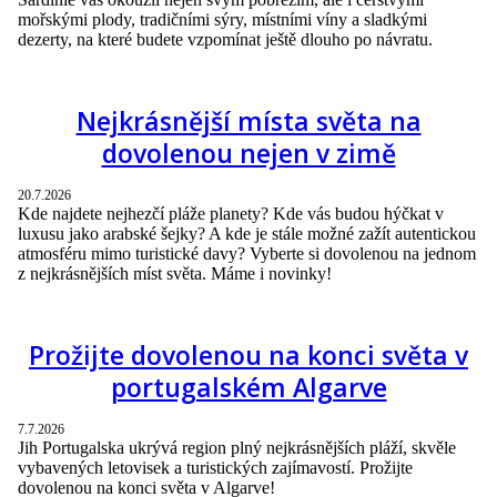
mořskými plody, tradičními sýry, místními víny a sladkými
dezerty, na které budete vzpomínat ještě dlouho po návratu.
Nejkrásnější místa světa na
dovolenou nejen v zimě
20.7.2026
Kde najdete nejhezčí pláže planety? Kde vás budou hýčkat v
luxusu jako arabské šejky? A kde je stále možné zažít autentickou
atmosféru mimo turistické davy? Vyberte si dovolenou na jednom
z nejkrásnějších míst světa. Máme i novinky!
Prožijte dovolenou na konci světa v
portugalském Algarve
7.7.2026
Jih Portugalska ukrývá region plný nejkrásnějších pláží, skvěle
vybavených letovisek a turistických zajímavostí. Prožijte
dovolenou na konci světa v Algarve!