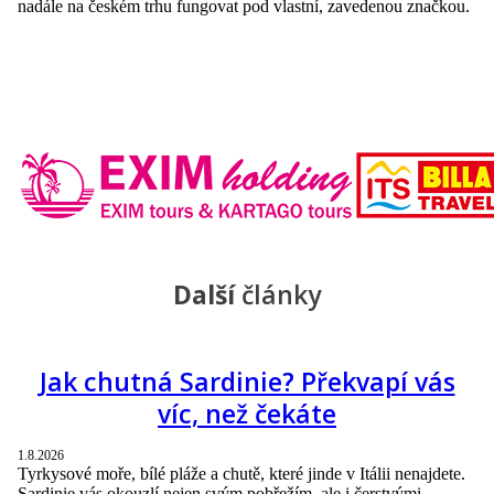
nadále na českém trhu fungovat pod vlastní, zavedenou značkou.
Další
články
Jak chutná Sardinie? Překvapí vás
víc, než čekáte
1.8.2026
Tyrkysové moře, bílé pláže a chutě, které jinde v Itálii nenajdete.
Sardinie vás okouzlí nejen svým pobřežím, ale i čerstvými