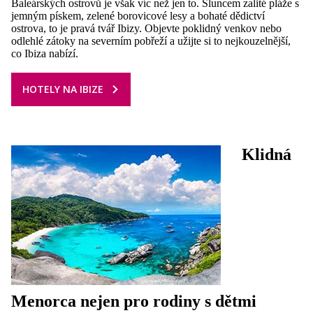
Baleárských ostrovů je však víc než jen to.
Sluncem zalité pláže s
jemným pískem, zelené borovicové lesy a bohaté dědictví
ostrova, to je pravá tvář Ibizy. Objevte poklidný venkov nebo
odlehlé zátoky na severním pobřeží a užijte si to nejkouzelnější,
co Ibiza nabízí.
HOTELY NA IBIZE
Klidná
Menorca nejen pro rodiny s dětmi