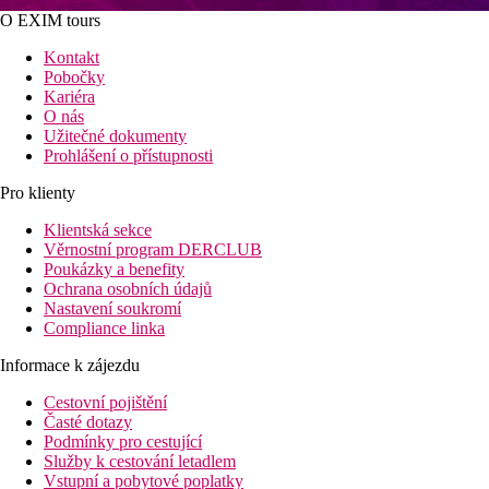
O EXIM tours
Kontakt
Pobočky
Kariéra
O nás
Užitečné dokumenty
Prohlášení o přístupnosti
Pro klienty
Klientská sekce
Věrnostní program DERCLUB
Poukázky a benefity
Ochrana osobních údajů
Nastavení soukromí
Compliance linka
Informace k zájezdu
Cestovní pojištění
Časté dotazy
Podmínky pro cestující
Služby k cestování letadlem
Vstupní a pobytové poplatky