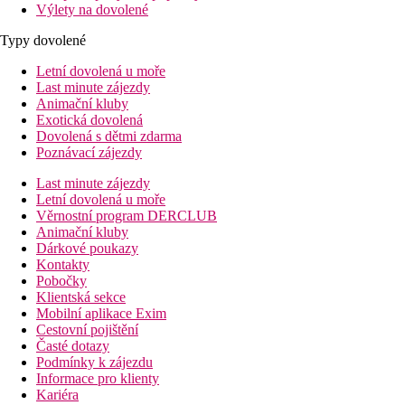
Výlety na dovolené
Typy dovolené
Letní dovolená u moře
Last minute zájezdy
Animační kluby
Exotická dovolená
Dovolená s dětmi zdarma
Poznávací zájezdy
Last minute zájezdy
Letní dovolená u moře
Věrnostní program DERCLUB
Animační kluby
Dárkové poukazy
Kontakty
Pobočky
Klientská sekce
Mobilní aplikace Exim
Cestovní pojištění
Časté dotazy
Podmínky k zájezdu
Informace pro klienty
Kariéra