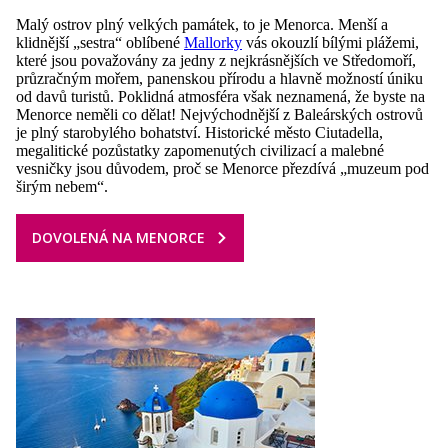
Malý ostrov plný velkých památek, to je Menorca. Menší a
klidnější „sestra“ oblíbené
Mallorky
vás okouzlí bílými plážemi,
které jsou považovány za jedny z nejkrásnějších ve Středomoří,
průzračným mořem, panenskou přírodu a hlavně možností úniku
od davů turistů.
Poklidná atmosféra však neznamená, že byste na
Menorce neměli co dělat! Nejvýchodnější z Baleárských ostrovů
je plný starobylého bohatství. Historické město Ciutadella,
megalitické pozůstatky zapomenutých civilizací a malebné
vesničky jsou důvodem, proč se Menorce přezdívá „muzeum pod
širým nebem“.
DOVOLENÁ NA MENORCE