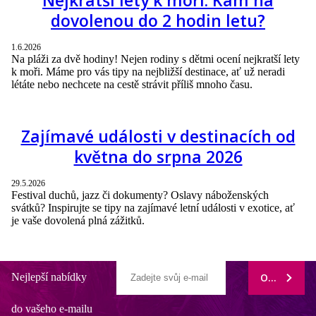
Nejkratší lety k moři. Kam na
dovolenou do 2 hodin letu?
1.6.2026
Na pláži za dvě hodiny! Nejen rodiny s dětmi ocení nejkratší lety
k moři. Máme pro vás tipy na nejbližší destinace, ať už neradi
létáte nebo nechcete na cestě strávit příliš mnoho času.
Zajímavé události v destinacích od
května do srpna 2026
29.5.2026
Festival duchů, jazz či dokumenty? Oslavy náboženských
svátků? Inspirujte se tipy na zajímavé letní události v exotice, ať
je vaše dovolená plná zážitků.
Nejlepší nabídky
ODEBÍRAT
do vašeho e-mailu