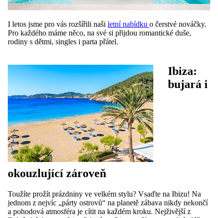
I letos jsme pro vás rozšířili naši
letní nabídku
o čerstvé nováčky.
Pro každého máme něco, na své si přijdou romantické duše,
rodiny s dětmi, singles i parta přátel.
Ibiza:
bujará i
okouzlující zároveň
Toužíte prožít prázdniny ve velkém stylu? Vsaďte na Ibizu! Na
jednom z nejvíc „párty ostrovů“ na planetě zábava nikdy nekončí
a pohodová atmosféra je cítit na každém kroku. Nejživější z