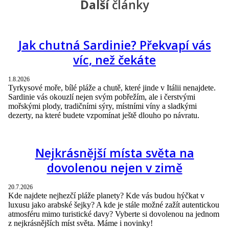
Další
články
Jak chutná Sardinie? Překvapí vás
víc, než čekáte
1.8.2026
Tyrkysové moře, bílé pláže a chutě, které jinde v Itálii nenajdete.
Sardinie vás okouzlí nejen svým pobřežím, ale i čerstvými
mořskými plody, tradičními sýry, místními víny a sladkými
dezerty, na které budete vzpomínat ještě dlouho po návratu.
Nejkrásnější místa světa na
dovolenou nejen v zimě
20.7.2026
Kde najdete nejhezčí pláže planety? Kde vás budou hýčkat v
luxusu jako arabské šejky? A kde je stále možné zažít autentickou
atmosféru mimo turistické davy? Vyberte si dovolenou na jednom
z nejkrásnějších míst světa. Máme i novinky!