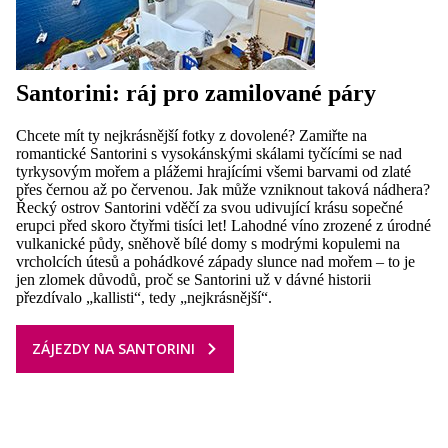
Santorini: ráj pro zamilované páry
Chcete mít ty nejkrásnější fotky z dovolené? Zamiřte na
romantické Santorini s vysokánskými skálami tyčícími se nad
tyrkysovým mořem a plážemi hrajícími všemi barvami od zlaté
přes černou až po červenou. Jak může vzniknout taková nádhera?
Řecký ostrov Santorini vděčí za svou udivující krásu sopečné
erupci před skoro čtyřmi tisíci let!
Lahodné víno zrozené z úrodné
vulkanické půdy, sněhově bílé domy s modrými kopulemi na
vrcholcích útesů a pohádkové západy slunce nad mořem – to je
jen zlomek důvodů, proč se Santorini už v dávné historii
přezdívalo „kallisti“, tedy „nejkrásnější“.
ZÁJEZDY NA SANTORINI