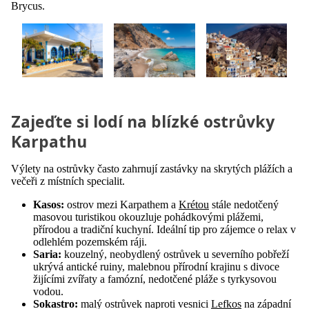
Brycus.
Zajeďte si lodí na blízké ostrůvky
Karpathu
Výlety na ostrůvky často zahrnují zastávky na skrytých plážích a
večeři z místních specialit.
Kasos:
ostrov mezi Karpathem a
Krétou
stále nedotčený
masovou turistikou okouzluje pohádkovými plážemi,
přírodou a tradiční kuchyní. Ideální tip pro zájemce o relax v
odlehlém pozemském ráji.
Saria:
kouzelný, neobydlený ostrůvek u severního pobřeží
ukrývá antické ruiny, malebnou přírodní krajinu s divoce
žijícími zvířaty a famózní, nedotčené pláže s tyrkysovou
vodou.
Sokastro:
malý ostrůvek naproti vesnici
Lefkos
na západní