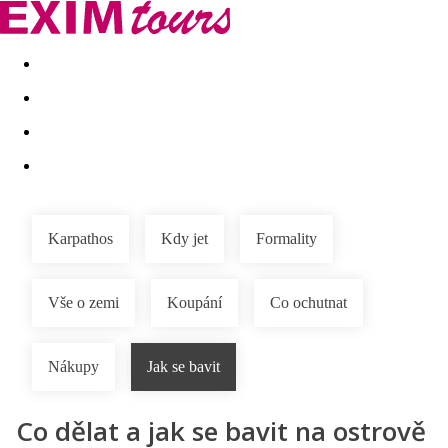
Akční nabídky
Last minute
First minute - Exotika a zim
Karpathos
Kdy jet
Formality
Vše o zemi
Koupání
Co ochutnat
Nákupy
Jak se bavit
Co dělat a jak se bavit na ostrově