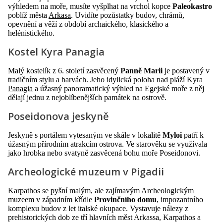
výhledem na moře, musíte vyšplhat na vrchol kopce
Paleokastro
poblíž města
Arkasa
. Uvidíte pozůstatky budov, chrámů,
opevnění a věží z období archaického, klasického a
helénistického.
Kostel Kyra Panagia
Malý kostelík z 6. století zasvěcený
Panně Marii
je postavený v
tradičním stylu a barvách. Jeho idylická poloha nad pláží
Kyra
Panagia
a úžasný panoramatický výhled na Egejské moře z něj
dělají jednu z nejoblíbenějších památek na ostrově.
Poseidonova jeskyně
Jeskyně s portálem vytesaným ve skále v lokalitě
Myloi
patří k
úžasným přírodním atrakcím ostrova. Ve starověku se využívala
jako hrobka nebo svatyně zasvěcená bohu moře Poseidonovi.
Archeologické muzeum v Pigadii
Karpathos se pyšní malým, ale zajímavým Archeologickým
muzeem v západním křídle
Provinčního domu
, impozantního
komplexu budov z let italské okupace. Vystavuje nálezy z
prehistorických dob ze tří hlavních měst Arkassa, Karpathos a