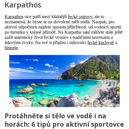
Karpathos
Karpathos
sice patří mezi klidnější
řecké ostrovy
, ale to
neznamená, že byste se na dovolené měli nudit. Naopak, pro
aktivní odpočinek najdete spoustu příležitostí, od vodních sportů
po turistiku v krásné přírodě. Na Karpathu také můžete stále ještě
zažít autentický život řecké vesnice s tradičními tavernami a
lidovými zvyky. Na své si přijdou i milovníci
řecké kuchyně
a
historie
.
Protáhněte si tělo ve vodě i na
horách: 6 tipů pro aktivní sportovce