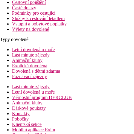
Cestovní pojištění
Časté dotazy
Podmínky pro cestující
Služby k cestování letadlem
Vstupní a pobytové poplatky
Výlety na dovolené
Typy dovolené
Letní dovolená u moře
Last minute zájezdy
Animační kluby
Exotická dovolená
Dovolená s dětmi zdarma
Poznávací zájezdy
Last minute zájezdy
Letní dovolená u moře
Věrnostní program DERCLUB
Animační kluby
Dárkové poukazy
Kontakty
Pobočky
Klientská sekce
Mobilní aplikace Exim