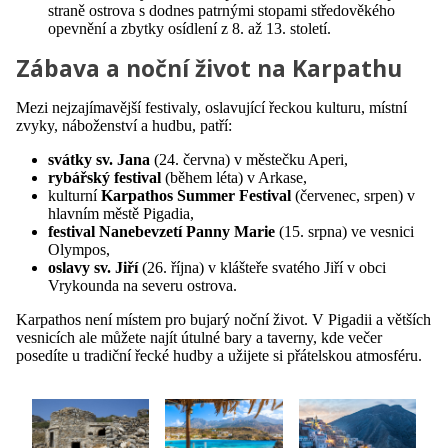
straně ostrova s dodnes patrnými stopami středověkého
opevnění a zbytky osídlení z 8. až 13. století.
Zábava a noční život na Karpathu
Mezi nejzajímavější festivaly, oslavující řeckou kulturu, místní
zvyky, náboženství a hudbu, patří:
svátky sv. Jana
(24. června) v městečku Aperi,
rybářský festival
(během léta) v Arkase,
kulturní
Karpathos Summer Festival
(červenec, srpen) v
hlavním městě Pigadia,
festival Nanebevzetí Panny Marie
(15. srpna) ve vesnici
Olympos,
oslavy sv. Jiří
(26. října) v klášteře svatého Jiří v obci
Vrykounda na severu ostrova.
Karpathos není místem pro bujarý noční život. V Pigadii a větších
vesnicích ale můžete najít útulné bary a taverny, kde večer
posedíte u tradiční řecké hudby a užijete si přátelskou atmosféru.