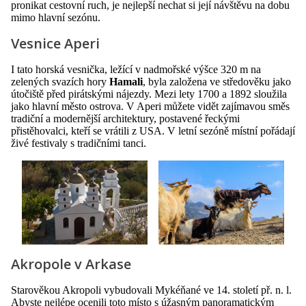
pronikat cestovní ruch, je nejlepší nechat si její návštěvu na dobu
mimo hlavní sezónu.
Vesnice Aperi
I tato horská vesnička, ležící v nadmořské výšce 320 m na
zelených svazích hory
Hamali
, byla založena ve středověku jako
útočiště před pirátskými nájezdy. Mezi lety 1700 a 1892 sloužila
jako hlavní město ostrova. V Aperi můžete vidět zajímavou směs
tradiční a modernější architektury, postavené řeckými
přistěhovalci, kteří se vrátili z USA. V letní sezóně místní pořádají
živé festivaly s tradičními tanci.
Akropole v Arkase
Starověkou Akropoli vybudovali Mykéňané ve 14. století př. n. l.
Abyste nejlépe ocenili toto místo s úžasným panoramatickým