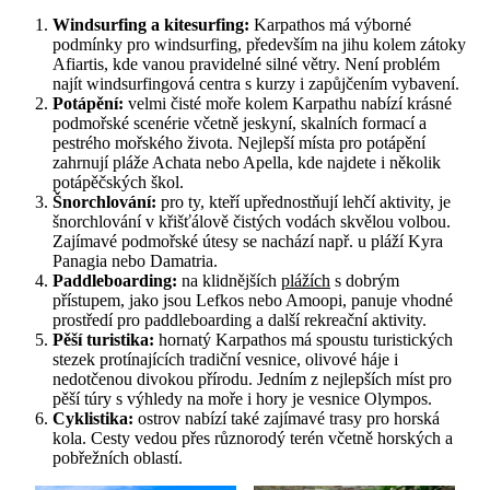
Windsurfing a kitesurfing:
Karpathos má výborné
podmínky pro windsurfing, především na jihu kolem zátoky
Afiartis, kde vanou pravidelné silné větry. Není problém
najít windsurfingová centra s kurzy i zapůjčením vybavení.
Potápění:
velmi čisté moře kolem Karpathu nabízí krásné
podmořské scenérie včetně jeskyní, skalních formací a
pestrého mořského života. Nejlepší místa pro potápění
zahrnují pláže Achata nebo Apella, kde najdete i několik
potápěčských škol.
Šnorchlování:
pro ty, kteří upřednostňují lehčí aktivity, je
šnorchlování v křišťálově čistých vodách skvělou volbou.
Zajímavé podmořské útesy se nachází např. u pláží Kyra
Panagia nebo Damatria.
Paddleboarding:
na klidnějších
plážích
s dobrým
přístupem, jako jsou Lefkos nebo Amoopi, panuje vhodné
prostředí pro paddleboarding a další rekreační aktivity.
Pěší turistika:
hornatý Karpathos má spoustu turistických
stezek protínajících tradiční vesnice, olivové háje i
nedotčenou divokou přírodu. Jedním z nejlepších míst pro
pěší túry s výhledy na moře i hory je vesnice Olympos.
Cyklistika:
ostrov nabízí také zajímavé trasy pro horská
kola. Cesty vedou přes různorodý terén včetně horských a
pobřežních oblastí.