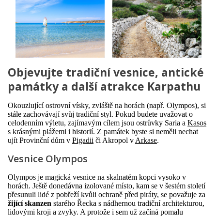
Objevujte tradiční vesnice, antické
památky a další atrakce Karpathu
Okouzlující ostrovní vísky, zvláště na horách (např. Olympos), si
stále zachovávají svůj tradiční styl. Pokud budete uvažovat o
celodenním výletu, zajímavým cílem jsou ostrůvky Saria a
Kasos
s krásnými plážemi i historií. Z památek byste si neměli nechat
ujít Provinční dům v
Pigadii
či Akropol v
Arkase
.
Vesnice Olympos
Olympos je magická vesnice na skalnatém kopci vysoko v
horách. Ještě donedávna izolované místo, kam se v šestém století
přesunuli lidé z pobřeží kvůli ochraně před piráty, se považuje za
žijící skanzen
starého Řecka s nádhernou tradiční architekturou,
lidovými kroji a zvyky. A protože i sem už začíná pomalu