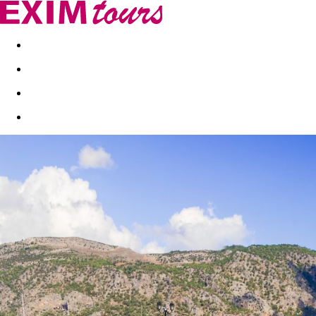
Akční nabídky
Last minute
First minute - Exotika a zim