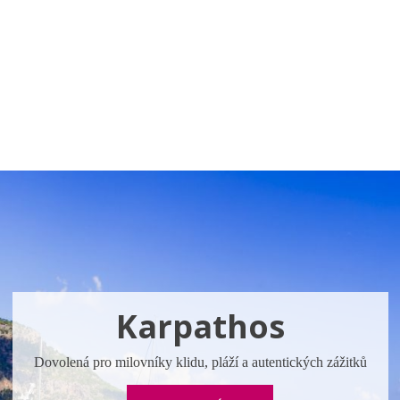
a u moře
Animační kluby
First minute – Léto 2027
Vě
Karpathos
Dovolená pro milovníky klidu, pláží a autentických zážitků