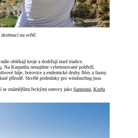
destinací na světě.
 stále oblékají kroje a dodržují staré tradice.
u
. Na Karpathu nenajdete vybetonované pobřeží.
olivové háje, borovice a endemické druhy flóry a fauny.
krásné přírodě. Skvělé podmínky pro windsurfing jsou
í se známějšími řeckými ostrovy jako
Santorini
,
Korfu