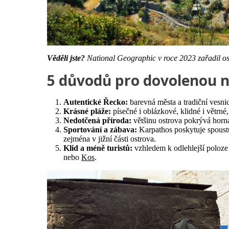
Věděli jste?
National Geographic v roce 2023 zařadil ost
5 důvodů pro dovolenou 
Autentické Řecko:
barevná města a tradiční vesnice
Krásné pláže:
písečné i oblázkové, klidné i větrné
Nedotčená příroda:
většinu ostrova pokrývá horna
Sportování a zábava:
Karpathos poskytuje spoust
zejména v jižní části ostrova.
Klid a méně turistů:
vzhledem k odlehlejší poloze
nebo
Kos
.