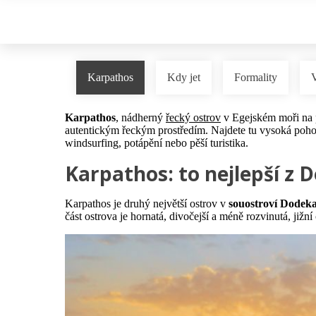
Karpathos
Kdy jet
Formality
Karpathos
, nádherný
řecký ostrov
v Egejském moři na 
autentickým řeckým prostředím. Najdete tu vysoká pohoř
windsurfing, potápění nebo pěší turistika.
Karpathos: to nejlepší z
Karpathos je druhý největší ostrov v
souostroví Dodek
část ostrova je hornatá, divočejší a méně rozvinutá, již