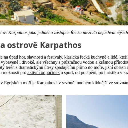
rov Karpathos jako jediného zástupce Řecka mezi 25 nejúchvatnějších 
na ostrově Karpathos
 na úpatí hor, slavnosti a festivaly, klasická
řecká kuchyně
a lidé, kteří
, vybavené i divoké, ale
všechny s průzračnou vodou a krásnou přírodo
tý terén s dramatickými útesy spadajícími přímo do moře, jižní oblasti 
u možností pro
aktivní odpočinek
a sport, od potápění, po turistiku v 
 v Egejském moři je Karpathos i v sezóně mnohem klidnější ve srovnán