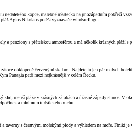
holu nedalekého kopce, malebné městečko na jihozápadním pobřeží vzkv
á pláž Agios Nikolaos potěší vyznavače windsurfingu.
otely a penziony s přátelskou atmosférou a má několik krásných pláží 
é zátoce obklopené červenými skalami. Najdete tu jen pár malých hotelů
yra Panagia patří mezi nejkrásnější v celém Řecku.
 klid, menší pláže v krásných zátokách a úžasné západy slunce. V okol
 odpočinek a minimum turistického ruchu.
ží a taverny s čerstvými mořskými plody a výhledem na moře.
Finiki
je 