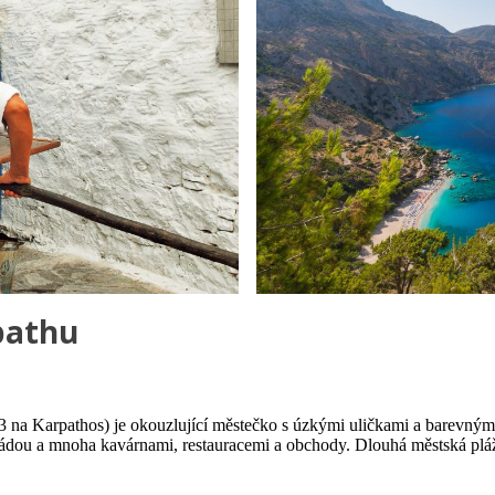
pathu
 na Karpathos) je okouzlující městečko s úzkými uličkami a barevným
dou a mnoha kavárnami, restauracemi a obchody. Dlouhá městská pláž p