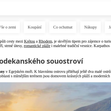
Vše o zemi
Koupání
Co ochutnat
Nákupy
J
půli cesty mezi
Krétou
a
Rhodem
, je skvělým tipem pro zájemce o turi
í, strmé útesy,
romantické pláže
i malebné tradiční vesnice. Karpathos 
 Dodekanského souostroví
any
v Egejském moři. K hlavnímu ostrovu přiléhají ještě dva malé ostr
ní oblasti s mírnějším terénem jsou domovem krásných pláží a moderních 