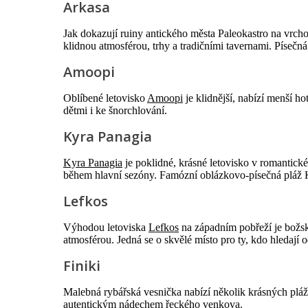
Arkasa
Jak dokazují ruiny antického města Paleokastro na vrc
klidnou atmosférou, trhy a tradičními tavernami. Písečn
Amoopi
Oblíbené letovisko
Amoopi
je klidnější, nabízí menší h
dětmi i ke šnorchlování.
Kyra Panagia
Kyra Panagia
je poklidné, krásné letovisko v romantick
během hlavní sezóny. Famózní oblázkovo-písečná pláž K
Lefkos
Výhodou letoviska
Lefkos
na západním pobřeží je božský
atmosférou. Jedná se o skvělé místo pro ty, kdo hledají
Finiki
Malebná rybářská vesnička nabízí několik krásných plá
autentickým nádechem řeckého venkova.