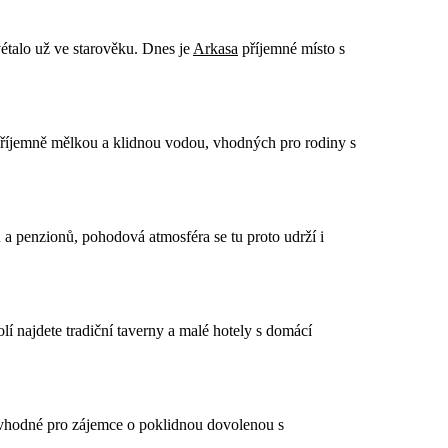
étalo už ve starověku. Dnes je
Arkasa
příjemné místo s
s příjemně mělkou a klidnou vodou, vhodných pro rodiny s
 a penzionů, pohodová atmosféra se tu proto udrží i
í najdete tradiční taverny a malé hotely s domácí
vhodné pro zájemce o poklidnou dovolenou s