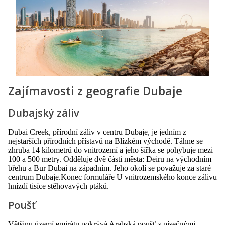
Zajímavosti z geografie Dubaje
Dubajský záliv
Dubai Creek, přírodní záliv v centru Dubaje, je jedním z
nejstarších přírodních přístavů na Blízkém východě. Táhne se
zhruba 14 kilometrů do vnitrozemí a jeho šířka se pohybuje mezi
100 a 500 metry. Odděluje dvě části města: Deiru na východním
břehu a Bur Dubai na západním. Jeho okolí se považuje za staré
centrum Dubaje.Konec formuláře U vnitrozemského konce zálivu
hnízdí tisíce stěhovavých ptáků.
Poušť
Většinu území emirátu pokrývá Arabská poušť s písečnými