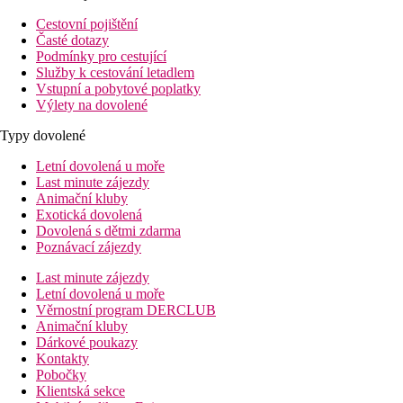
Cestovní pojištění
Časté dotazy
Podmínky pro cestující
Služby k cestování letadlem
Vstupní a pobytové poplatky
Výlety na dovolené
Typy dovolené
Letní dovolená u moře
Last minute zájezdy
Animační kluby
Exotická dovolená
Dovolená s dětmi zdarma
Poznávací zájezdy
Last minute zájezdy
Letní dovolená u moře
Věrnostní program DERCLUB
Animační kluby
Dárkové poukazy
Kontakty
Pobočky
Klientská sekce