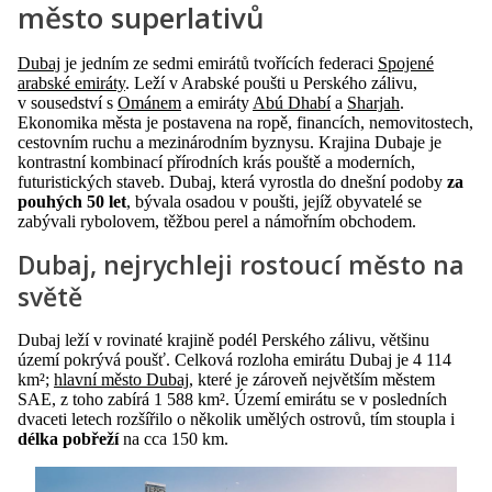
město superlativů
Dubaj
je jedním ze sedmi emirátů tvořících federaci
Spojené
arabské emiráty
. Leží v Arabské poušti u Perského zálivu,
v sousedství s
Ománem
a emiráty
Abú Dhabí
a
Sharjah
.
Ekonomika města je postavena na ropě, financích, nemovitostech,
cestovním ruchu a mezinárodním byznysu. Krajina Dubaje je
kontrastní kombinací přírodních krás pouště a moderních,
futuristických staveb. Dubaj, která vyrostla do dnešní podoby
za
pouhých 50 let
, bývala osadou v poušti, jejíž obyvatelé se
zabývali rybolovem, těžbou perel a námořním obchodem.
Dubaj, nejrychleji rostoucí město na
světě
Dubaj leží v rovinaté krajině podél Perského zálivu, většinu
území pokrývá poušť. Celková rozloha emirátu Dubaj je 4 114
km²;
hlavní město Dubaj
, které je zároveň největším městem
SAE, z toho zabírá 1 588 km². Území emirátu se v posledních
dvaceti letech rozšířilo o několik umělých ostrovů, tím stoupla i
délka pobřeží
na cca 150 km.