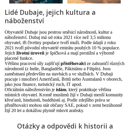
Lidé Dubaje, jejich kultura a
náboženství
Obyvatelé Dubaje jsou pestrou směsicí národností, kultur a
náboženství. Dubaj má od roku 2021 více než 3,5 milionu
obyvatel, tři čtvrtiny populace tvoří muži. Podle údajů z roku
2021 tvoří původní obyvatelé emirátu pouhých 10 % populace.
Jejich
životní úroveň
je špičková a mají prestižní a výborně
placené funkce.
Většinu pracovní síly zajišťují
přistěhovalci
ze zahraničí různých
národností (z Indie, Bangladéše, Pákistánu a Filipín). Jsou
zaměstnaní především na stavbách a ve službách. V Dubaji
pracuje i množství Američanů, Britů nebo Australanů v oborech,
jako jsou finance, turistický ruch, IT apod.
Oficiálním náboženstvím je
islám
, který praktikuje většina
místních obyvatel. Kromě muslimů žijí v Dubaji menší komunity
křesťanů, hinduistů, buddhistů aj. Podle zdejšího práva se
přistěhovalci mohou stát občany SAE, pokud v zemi bezúhonně
žijí 20 let a dokážou plynně mluvit arabsky.
Otázky a odpovědi k historii a