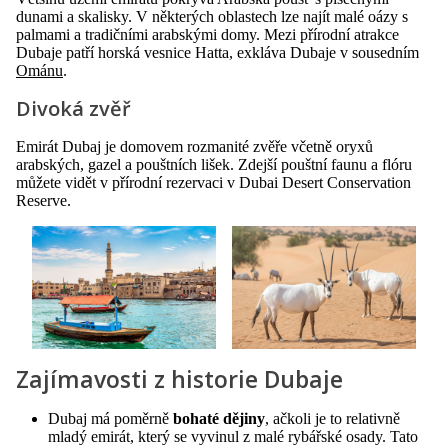
dunami a skalisky. V některých oblastech lze najít malé oázy s
palmami a tradičními arabskými domy. Mezi přírodní atrakce
Dubaje patří horská vesnice Hatta, exkláva Dubaje v sousedním
Ománu
.
Divoká zvěř
Emirát Dubaj je domovem rozmanité zvěře včetně oryxů
arabských, gazel a pouštních lišek. Zdejší pouštní faunu a flóru
můžete vidět v přírodní rezervaci v Dubai Desert Conservation
Reserve.
Zajímavosti z historie Dubaje
Dubaj má poměrně
bohaté dějiny
, ačkoli je to relativně
mladý emirát, který se vyvinul z malé rybářské osady. Tato