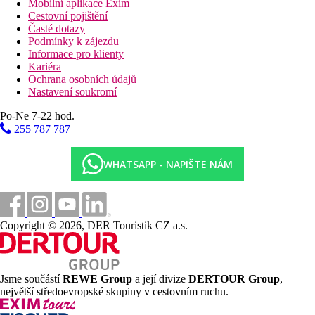
Mobilní aplikace Exim
Cestovní pojištění
Časté dotazy
Podmínky k zájezdu
Informace pro klienty
Kariéra
Ochrana osobních údajů
Nastavení soukromí
Po-Ne 7-22 hod.
255 787 787
WHATSAPP - NAPIŠTE NÁM
Copyright © 2026, DER Touristik CZ a.s.
Jsme součástí
REWE Group
a její divize
DERTOUR Group
,
největší středoevropské skupiny v cestovním ruchu.