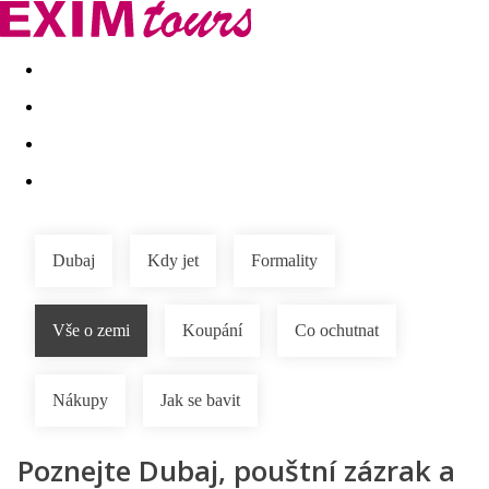
Akční nabídky
Last minute
First minute - Exotika a zim
Dubaj
Kdy jet
Formality
Vše o zemi
Koupání
Co ochutnat
Nákupy
Jak se bavit
Poznejte Dubaj, pouštní zázrak a