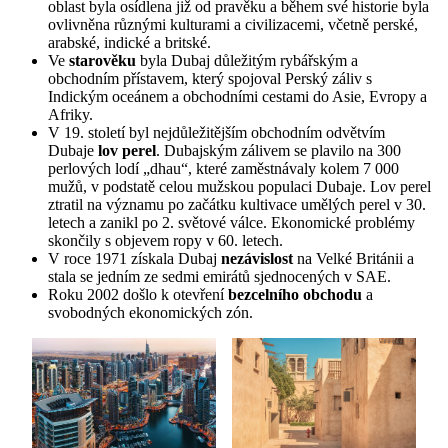
oblast byla osídlena již od pravěku a během své historie byla
ovlivněna různými kulturami a civilizacemi, včetně perské,
arabské, indické a britské.
Ve
starověku
byla Dubaj důležitým rybářským a
obchodním přístavem, který spojoval Perský záliv s
Indickým oceánem a obchodními cestami do Asie, Evropy a
Afriky.
V 19. století byl nejdůležitějším obchodním odvětvím
Dubaje
lov perel
. Dubajským zálivem se plavilo na 300
perlových lodí „dhau“, které zaměstnávaly kolem 7 000
mužů, v podstatě celou mužskou populaci Dubaje. Lov perel
ztratil na významu po začátku kultivace umělých perel v 30.
letech a zanikl po 2. světové válce. Ekonomické problémy
skončily s objevem ropy v 60. letech.
V roce 1971 získala Dubaj
nezávislost
na Velké Británii a
stala se jedním ze sedmi emirátů sjednocených v SAE.
Roku 2002 došlo k otevření
bezcelního obchodu
a
svobodných ekonomických zón.