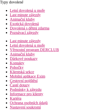
Typy dovolené
Letní dovolená u moře
Last minute zájezdy
Animační kluby
Exotická dovolená
Dovolená s dětmi zdarma
Poznávací zájezdy
Last minute zájezdy
Letní dovolená u moře
Věrnostní program DERCLUB
Animační kluby
Dárkové poukazy
Kontakty
Pobočky
Klientská sekce
Mobilní aplikace Exim
Cestovní pojištění
Časté dotazy
Podmínky k zájezdu
Informace pro klienty
Kariéra
Ochrana osobních údajů
Nastavení soukromí