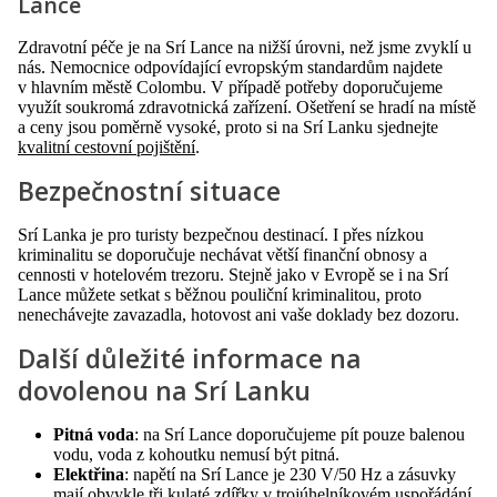
Lance
Zdravotní péče je na Srí Lance na nižší úrovni, než jsme zvyklí u
nás. Nemocnice odpovídající evropským standardům najdete
v hlavním městě Colombu. V případě potřeby doporučujeme
využít soukromá zdravotnická zařízení. Ošetření se hradí na místě
a ceny jsou poměrně vysoké, proto si na Srí Lanku sjednejte
kvalitní cestovní pojištění
.
Bezpečnostní situace
Srí Lanka je pro turisty bezpečnou destinací. I přes nízkou
kriminalitu se doporučuje nechávat větší finanční obnosy a
cennosti v hotelovém trezoru. Stejně jako v Evropě se i na Srí
Lance můžete setkat s běžnou pouliční kriminalitou, proto
nenechávejte zavazadla, hotovost ani vaše doklady bez dozoru.
Další důležité informace na
dovolenou na Srí Lanku
Pitná voda
: na Srí Lance doporučujeme pít pouze balenou
vodu, voda z kohoutku nemusí být pitná.
Elektřina
: napětí na Srí Lance je 230 V/50 Hz a zásuvky
mají obvykle tři kulaté zdířky v trojúhelníkovém uspořádání