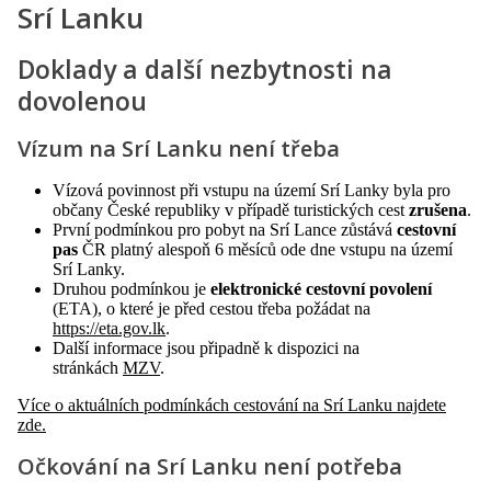
Srí Lanku
Doklady a další nezbytnosti na
dovolenou
Vízum na Srí Lanku není třeba
Vízová povinnost při vstupu na území Srí Lanky byla pro
občany České republiky v případě turistických cest
zrušena
.
První podmínkou pro pobyt na Srí Lance zůstává
cestovní
pas
ČR platný alespoň 6 měsíců ode dne vstupu na území
Srí Lanky.
Druhou podmínkou je
elektronické cestovní povolení
(ETA), o které je před cestou třeba požádat na
https://eta.gov.lk
.
Další informace jsou připadně k dispozici na
stránkách
MZV
.
Více o aktuálních podmínkách cestování na Srí Lanku najdete
zde.
Očkování na Srí Lanku není potřeba