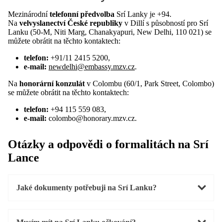
Mezinárodní
telefonní předvolba
Srí Lanky je +94.
Na
velvyslanectví České republiky
v Dillí s působností pro Srí
Lanku (50-M, Niti Marg, Chanakyapuri, New Delhi, 110 021) se
můžete obrátit na těchto kontaktech:
telefon:
+91/11 2415 5200,
e-mail:
newdelhi@embassy.mzv.cz
.
Na
honorární konzulát
v Colombu (60/1, Park Street, Colombo)
se můžete obrátit na těchto kontaktech:
telefon:
+94 115 559 083,
e-mail:
colombo@honorary.mzv.cz.
Otázky a odpovědi o formalitách na Srí
Lance
Jaké dokumenty potřebuji na Srí Lanku?