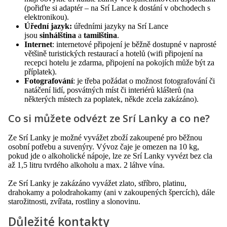
(pořiďte si adaptér – na Srí Lance k dostání v obchodech s
elektronikou).
Úřední jazyk:
úředními jazyky na Srí Lance
jsou
sinhálština
a
tamilština
.
Internet
: internetové připojení je běžně dostupné v naprosté
většině turistických restaurací a hotelů (wifi připojení na
recepci hotelu je zdarma, připojení na pokojích může být za
příplatek).
Fotografování
: je třeba požádat o možnost fotografování či
natáčení lidí, posvátných míst či interiérů klášterů (na
některých místech za poplatek, někde zcela zakázáno).
Co si můžete odvézt ze Srí Lanky a co ne?
Ze Srí Lanky je možné vyvážet zboží zakoupené pro běžnou
osobní potřebu a suvenýry. Vývoz čaje je omezen na 10 kg,
pokud jde o alkoholické nápoje, lze ze Srí Lanky vyvézt bez cla
až 1,5 litru tvrdého alkoholu a max. 2 láhve vína.
Ze Srí Lanky je zakázáno vyvážet zlato, stříbro, platinu,
drahokamy a polodrahokamy (ani v zakoupených špercích), dále
starožitnosti, zvířata, rostliny a slonovinu.
Důležité kontakty