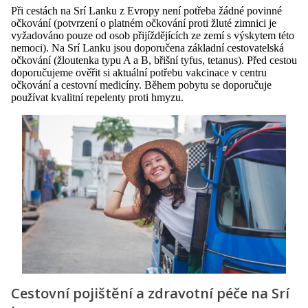
Při cestách na Srí Lanku z Evropy není potřeba žádné povinné
očkování (potvrzení o platném očkování proti žluté zimnici je
vyžadováno pouze od osob přijíždějících ze zemí s výskytem této
nemoci). Na Srí Lanku jsou doporučena základní cestovatelská
očkování (žloutenka typu A a B, břišní tyfus, tetanus). Před cestou
doporučujeme ověřit si aktuální potřebu vakcinace v centru
očkování a cestovní medicíny. Během pobytu se doporučuje
používat kvalitní repelenty proti hmyzu.
Cestovní pojištění a zdravotní péče na Srí