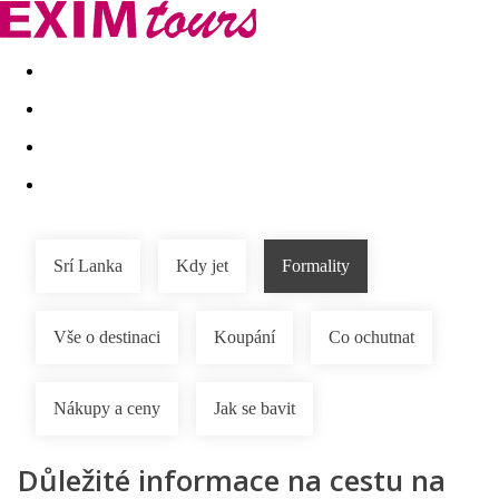
Akční nabídky
Last minute
First minute - Exotika a zim
Srí Lanka
Kdy jet
Formality
Vše o destinaci
Koupání
Co ochutnat
Nákupy a ceny
Jak se bavit
Důležité informace na cestu na