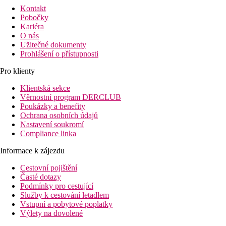
Kontakt
Pobočky
Kariéra
O nás
Užitečné dokumenty
Prohlášení o přístupnosti
Pro klienty
Klientská sekce
Věrnostní program DERCLUB
Poukázky a benefity
Ochrana osobních údajů
Nastavení soukromí
Compliance linka
Informace k zájezdu
Cestovní pojištění
Časté dotazy
Podmínky pro cestující
Služby k cestování letadlem
Vstupní a pobytové poplatky
Výlety na dovolené