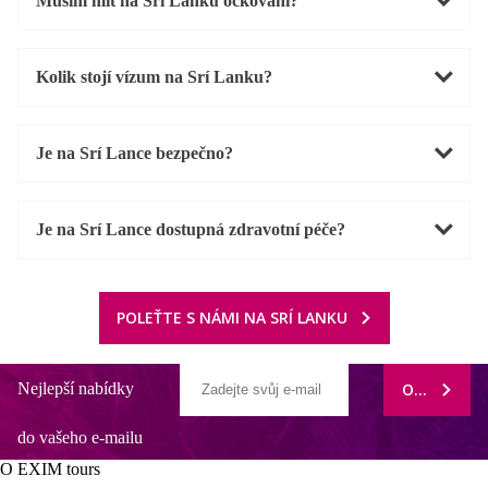
Musím mít na Srí Lanku očkování?
Kolik stojí vízum na Srí Lanku?
Je na Srí Lance bezpečno?
Je na Srí Lance dostupná zdravotní péče?
POLEŤTE S NÁMI NA SRÍ LANKU
Nejlepší nabídky
ODEBÍRAT
do vašeho e-mailu
O EXIM tours