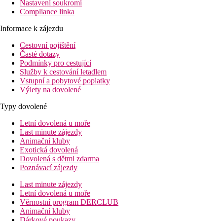
Nastavení soukromí
Compliance linka
Informace k zájezdu
Cestovní pojištění
Časté dotazy
Podmínky pro cestující
Služby k cestování letadlem
Vstupní a pobytové poplatky
Výlety na dovolené
Typy dovolené
Letní dovolená u moře
Last minute zájezdy
Animační kluby
Exotická dovolená
Dovolená s dětmi zdarma
Poznávací zájezdy
Last minute zájezdy
Letní dovolená u moře
Věrnostní program DERCLUB
Animační kluby
Dárkové poukazy