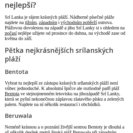
nejlepší?
Srí Lanka je rájem krásných pláží. Nádherné písečné pláže
najdete na
jižním
,
západním
i
východním pobřeží
ostrova.
Plážovou dovolenou na západě a jihu Srí Lanky si s ohledem na
počasí
nejlépe užijete od prosince do dubna, na východě zase od
května do září.
Pětka nejkrásnějších srílanských
pláží
Bentota
Vybrat tu nejlepší ze zástupu krásných srílanských pláží není
vůbec jednoduché. K absolutní špičce ale rozhodně patří pláž
Bentota
ve stejnojmenném letovisku na jihozápadě Srí Lanky,
která se pyšní nekonečnou záplavou zlatavého písku a zelených
palem. Najdete na ní několik restaurací i obchůdků.
Beruwala
Neméně krásnou a o poznání živější sestrou Bentoty je dlouhá a
až několik desítek metrů široká pláž
Beruwala
při západním