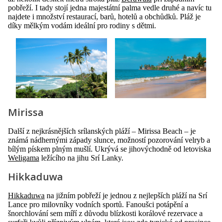
pobřeží. I tady stojí jedna majestátní palma vedle druhé a navíc tu
najdete i množství restaurací, barů, hotelů a obchůdků. Pláž je
díky mělkým vodám ideální pro rodiny s dětmi.
Mirissa
Další z nejkrásnějších srílanských pláží – Mirissa Beach – je
známá nádhernými západy slunce, možností pozorování velryb a
bílým pískem plným mušlí. Ukrývá se jihovýchodně od letoviska
Weligama
ležícího na jihu Srí Lanky.
Hikkaduwa
Hikkaduwa
na jižním pobřeží je jednou z nejlepších pláží na Srí
Lance pro milovníky vodních sportů. Fanoušci potápění a
šnorchlování sem míří z důvodu blízkosti korálové rezervace a