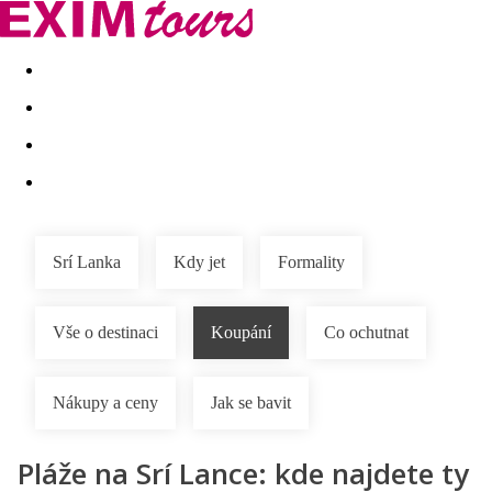
Akční nabídky
Last minute
First minute - Exotika a zim
Srí Lanka
Kdy jet
Formality
Vše o destinaci
Koupání
Co ochutnat
Nákupy a ceny
Jak se bavit
Pláže na Srí Lance: kde najdete ty