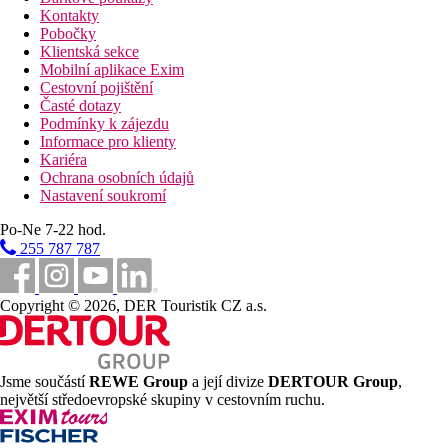
Kontakty
Pobočky
Klientská sekce
Mobilní aplikace Exim
Cestovní pojištění
Časté dotazy
Podmínky k zájezdu
Informace pro klienty
Kariéra
Ochrana osobních údajů
Nastavení soukromí
Po-Ne 7-22 hod.
255 787 787
Copyright © 2026, DER Touristik CZ a.s.
Jsme součástí
REWE Group
a její divize
DERTOUR Group
,
největší středoevropské skupiny v cestovním ruchu.