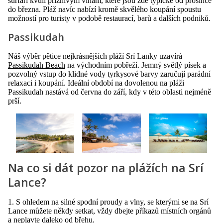
surfaři kvůli příznivým vlnám, které jsou zde typické od prosince
do března. Pláž navíc nabízí kromě skvělého koupání spoustu
možností pro turisty v podobě restaurací, barů a dalších podniků.
Passikudah
Náš výběr pětice nejkrásnějších pláží Srí Lanky uzavírá
Passikudah Beach
na východním pobřeží. Jemný světlý písek a
pozvolný vstup do klidné vody tyrkysové barvy zaručují parádní
relaxaci i koupání. Ideální období na dovolenou na pláži
Passikudah nastává od června do září, kdy v této oblasti nejméně
prší.
Na co si dát pozor na plážích na Srí
Lance?
1. S ohledem na silné spodní proudy a vlny, se kterými se na Srí
Lance můžete někdy setkat, vždy dbejte příkazů místních orgánů
a neplavte daleko od břehu.