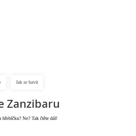
rnostní program DERCLUB
Pobočky
Časté dotazy
D
y
Jak se bavit
ie Zanzibaru
u hřebíčku? Ne? Tak čtěte dál!