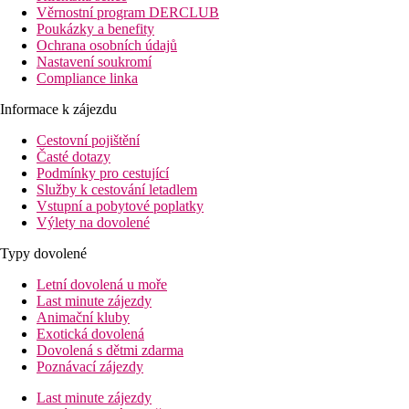
Věrnostní program DERCLUB
Poukázky a benefity
Ochrana osobních údajů
Nastavení soukromí
Compliance linka
Informace k zájezdu
Cestovní pojištění
Časté dotazy
Podmínky pro cestující
Služby k cestování letadlem
Vstupní a pobytové poplatky
Výlety na dovolené
Typy dovolené
Letní dovolená u moře
Last minute zájezdy
Animační kluby
Exotická dovolená
Dovolená s dětmi zdarma
Poznávací zájezdy
Last minute zájezdy