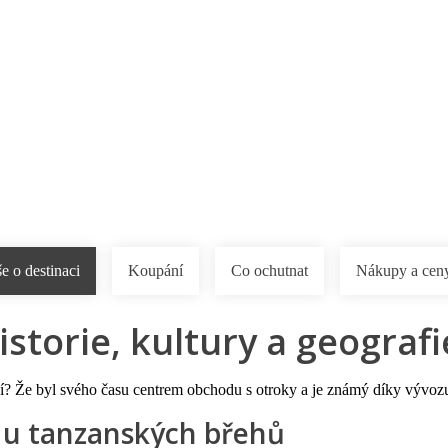
a u moře
Animační kluby
First minute – Léto 2027
Vě
e o destinaci
Koupání
Co ochutnat
Nákupy a cen
historie, kultury a geograf
roví? Že byl svého času centrem obchodu s otroky a je známý díky vývoz
j u tanzanských břehů