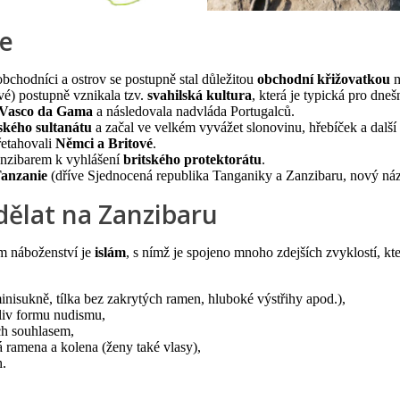
ie
í obchodníci a ostrov se postupně stal důležitou
obchodní křižovatkou
m
é) postupně vznikala tzv.
svahilská kultura
, která je typická pro dneš
Vasco da Gama
a následovala nadvláda Portugalců.
kého sultanátu
a začal ve velkém vyvážet slonovinu, hřebíček a další 
řetahovali
Němci a Britové
.
nzibarem k vyhlášení
britského protektorátu
.
anzanie
(dříve Sjednocená republika Tanganiky a Zanzibaru, nový náz
dělat na Zanzibaru
ím náboženství je
islám
, s nímž je spojeno mnoho zdejších zvyklostí, k
inisukně, tílka bez zakrytých ramen, hluboké výstřihy apod.),
liv formu nudismu,
ch souhlasem,
 ramena a kolena (ženy také vlasy),
h.