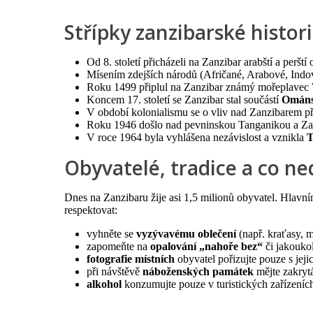
Střípky zanzibarské histor
Od 8. století přicházeli na Zanzibar arabští a peršt
Mísením zdejších národů (Afričané, Arabové, Indov
Roku 1499 připlul na Zanzibar známý mořeplavec
Koncem 17. století se Zanzibar stal součástí
Ománs
V období kolonialismu se o vliv nad Zanzibarem p
Roku 1946 došlo nad pevninskou Tanganikou a Za
V roce 1964 byla vyhlášena nezávislost a vznikla
T
Obyvatelé, tradice a co ne
Dnes na Zanzibaru žije asi 1,5 milionů obyvatel. Hlavn
respektovat:
vyhněte se
vyzývavému oblečení
(např. kraťasy, m
zapomeňte na
opalování „nahoře bez“
či jakouko
fotografie místních
obyvatel pořizujte pouze s jeji
při návštěvě
náboženských památek
mějte zakrytá
alkohol
konzumujte pouze v turistických zařízeníc