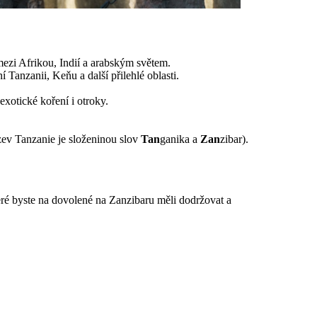
ezi Afrikou, Indií a arabským světem.
ní Tanzanii, Keňu a další přilehlé oblasti.
exotické koření i otroky.
ev Tanzanie je složeninou slov
Tan
ganika a
Zan
zibar).
teré byste na dovolené na Zanzibaru měli dodržovat a