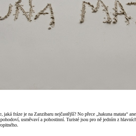
te, jaká fráze je na Zanzibaru nejčastější? No přece „hakuna matata“ an
pohodoví, usměvaví a pohostinní. Turisté jsou pro ně jedním z hlavních 
ropitného.