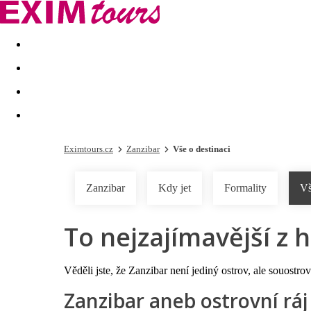
Akční nabídky
Last minute
First minute - Exotika a zim
Eximtours.cz
Zanzibar
Vše o destinaci
Zanzibar
Kdy jet
Formality
Vš
To nejzajímavější z 
Věděli jste, že Zanzibar není jediný ostrov, ale souost
Zanzibar aneb ostrovní rá