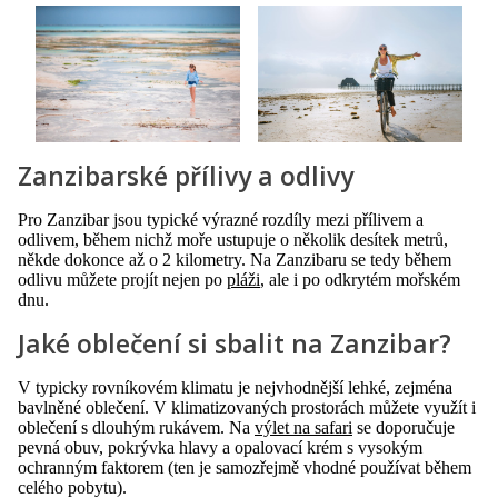
Zanzibarské přílivy a odlivy
Pro Zanzibar jsou typické výrazné rozdíly mezi přílivem a
odlivem, během nichž moře ustupuje o několik desítek metrů,
někde dokonce až o 2 kilometry. Na Zanzibaru se tedy během
odlivu můžete projít nejen po
pláži
, ale i po odkrytém mořském
dnu.
Jaké oblečení si sbalit na Zanzibar?
V typicky rovníkovém klimatu je nejvhodnější lehké, zejména
bavlněné oblečení. V klimatizovaných prostorách můžete využít i
oblečení s dlouhým rukávem. Na
výlet na safari
se doporučuje
pevná obuv, pokrývka hlavy a opalovací krém s vysokým
ochranným faktorem (ten je samozřejmě vhodné používat během
celého pobytu).