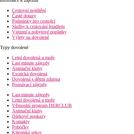
Informace k zájezdu
Cestovní pojištění
Časté dotazy
Podmínky pro cestující
Služby k cestování letadlem
Vstupní a pobytové poplatky
Výlety na dovolené
Typy dovolené
Letní dovolená u moře
Last minute zájezdy
Animační kluby
Exotická dovolená
Dovolená s dětmi zdarma
Poznávací zájezdy
Last minute zájezdy
Letní dovolená u moře
Věrnostní program DERCLUB
Animační kluby
Dárkové poukazy
Kontakty
Pobočky
Klientská sekce