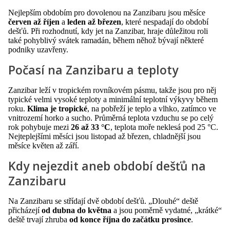
Nejlepším obdobím pro dovolenou na Zanzibaru jsou měsíce
červen až říjen
a
leden až březen
, které nespadají do období
dešťů. Při rozhodnutí, kdy jet na Zanzibar, hraje důležitou roli
také pohyblivý svátek ramadán, během něhož bývají některé
podniky uzavřeny.
Počasí na Zanzibaru a teploty
Zanzibar leží v tropickém rovníkovém pásmu, takže jsou pro něj
typické velmi vysoké teploty a minimální teplotní výkyvy během
roku.
Klima je tropické
, na pobřeží je teplo a vlhko, zatímco ve
vnitrozemí horko a sucho. Průměrná teplota vzduchu se po celý
rok pohybuje mezi
26 až 33 °C
, teplota moře neklesá pod 25 °C.
Nejteplejšími měsíci jsou listopad až březen, chladnější jsou
měsíce květen až září.
Kdy nejezdit aneb období dešťů na
Zanzibaru
Na Zanzibaru se střídají dvě období dešťů. „Dlouhé“ deště
přicházejí
od dubna do května
a jsou poměrně vydatné, „krátké“
deště trvají zhruba
od konce října do začátku prosince
.