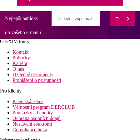
Nejlepší nabídky
ODEBÍRAT
do vašeho e-mailu
O EXIM tours
Kontakt
Pobočky
Kariéra
O nás
Užitečné dokumenty
Prohlášení o přístupnosti
Pro klienty
Klientská sekce
Věrnostní program DERCLUB
Poukázky a benefity
Ochrana osobních údajů
Nastavení soukromí
Compliance linka