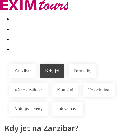
Akční nabídky
Last minute
First minute - Exotika a zim
Zanzibar
Kdy jet
Formality
Vše o destinaci
Koupání
Co ochutnat
Nákupy a ceny
Jak se bavit
Kdy jet na Zanzibar?