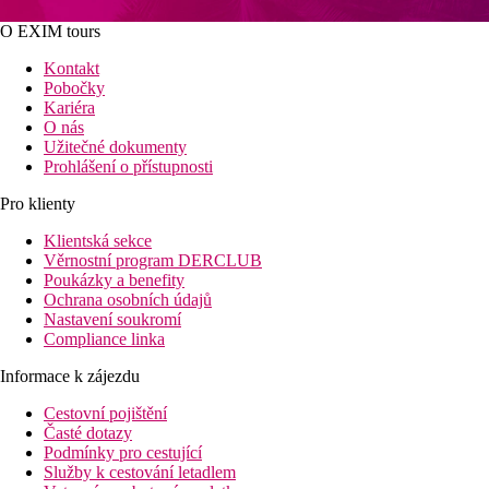
O EXIM tours
Kontakt
Pobočky
Kariéra
O nás
Užitečné dokumenty
Prohlášení o přístupnosti
Pro klienty
Klientská sekce
Věrnostní program DERCLUB
Poukázky a benefity
Ochrana osobních údajů
Nastavení soukromí
Compliance linka
Informace k zájezdu
Cestovní pojištění
Časté dotazy
Podmínky pro cestující
Služby k cestování letadlem