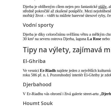
Djerba je oblíbeným cílem nejen pro fantastické
pláže
, 
středně pokročilé až zkušené potápěče. Mezi nejoblíbeněj
mořský život – vidět tu můžete barevné útesové ryby, če
Vodní sporty
Djerba je díky celoročnímu svěžímu větru a mělkým chrá
30 km² na severu ostrova Djerba, laguna
La Rose
nebo
Tipy na výlety, zajímavá 
El-Ghriba
Ve vesnici
Er-Riadh
najdete jeden z největších kultur
roku 586 př. n. l. Pozoruhodný interiér El-Ghriby je z
Djerbahood
V Er-Riadhu vás ohromí i živá galerie street-artu „
Djer
Houmt Souk