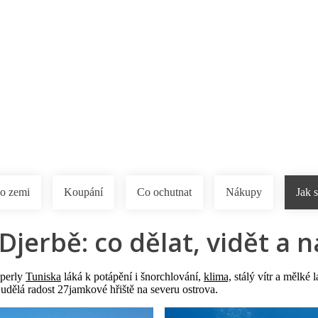
a u moře
Animační kluby
First minute – Léto 2027
Vě
o zemi
Koupání
Co ochutnat
Nákupy
Jak s
Djerbě: co dělat, vidět a n
 perly
Tuniska
láká k potápění i šnorchlování,
klima,
stálý vítr a mělké 
udělá radost 27jamkové hřiště na severu ostrova.