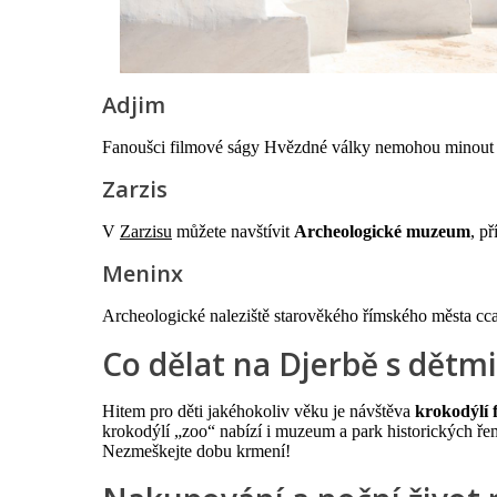
Adjim
Fanoušci filmové ságy Hvězdné války nemohou minout
Zarzis
V
Zarzisu
můžete navštívit
Archeologické muzeum
, p
Meninx
Archeologické naleziště starověkého římského města cca 
Co dělat na Djerbě s dětmi
Hitem pro děti jakéhokoliv věku je návštěva
krokodýlí 
krokodýlí „zoo“ nabízí i muzeum a park historických ře
Nezmeškejte dobu krmení!