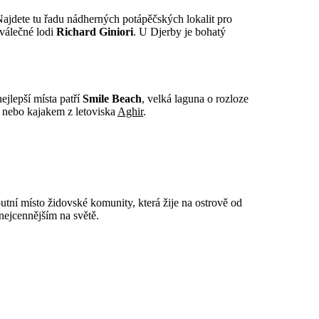
 Najdete tu řadu nádherných potápěčských lokalit pro
 válečné lodi
Richard Giniori
. U Djerby je bohatý
jlepší místa patří
Smile Beach
, velká laguna o rozloze
í nebo kajakem z letoviska
Aghir
.
tní místo židovské komunity, která žije na ostrově od
nejcennějším na světě.