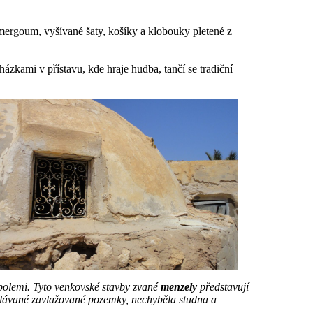
ergoum, vyšívané šaty, košíky a klobouky pletené z
zkami v přístavu, kde hraje hudba, tančí se tradiční
polemi. Tyto venkovské stavby zvané
menzely
představují
bdělávané zavlažované pozemky, nechyběla studna a