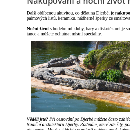
Nakupování a noční život 
Další oblíbenou aktivitou, co dělat na Djerbě, je
nakupo
palmových listů, keramiku, nádherné šperky ze smaltovan
Noční život
s hudebními kluby, bary a diskotékami je so
tance a můžete ochutnat místní
speciality
.
Věděli jste?
Při cestování po Djerbě můžete často zahlé
tradiční architekturu Djerby. Rodinám, které zde žily, 
olivovníky. Množství těchto usedlostí najdete např. kol