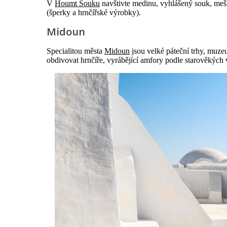
V
Houmt Souku
navštivte medinu, vyhlášený souk, meši
(šperky a hrnčířské výrobky).
Midoun
Specialitou města
Midoun
jsou velké páteční trhy, muz
obdivovat hrnčíře, vyrábějící amfory podle starověkých 