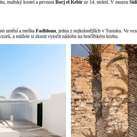
tu, maltský kostel a pevnost
Borj el Kebir
ze 14. století. V muzeu
Sid
eum umění a mešita
Fadhloun
, jedna z nejkrásnějších v Tunisku. Ve ves
vzorů, a můžete si zkusit vytočit nádobu na hrnčířském kruhu.