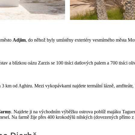
 město
Adjim
, do něhož byly umístěny exteriéry vesmírného města Mos
řístav a blízkou oázu Zarzis se 100 tisíci datlových palem a 700 tisíci ol
3 km od Aghiru. Mezi vykopávkami najdete termální lázně, amfiteátr, ba
farmy
. Najdete ji na východním výběžku ostrova poblíž majáku Tague
mesel. Na farmě žije přes 400 krokodýlů nilských (dovezených přímo z 