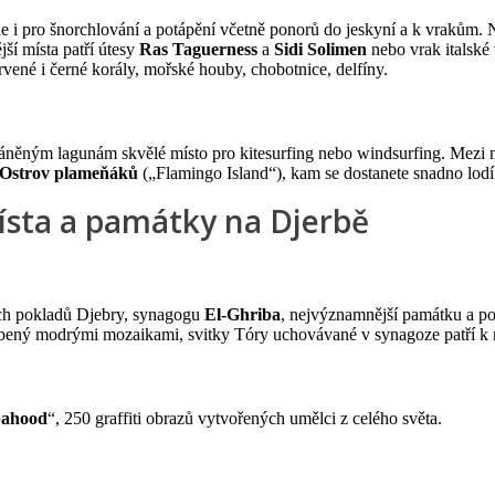
ale i pro šnorchlování a potápění včetně ponorů do jeskyní a k vrakům.
ší místa patří útesy
Ras Taguerness
a
Sidi Solimen
nebo vrak italské
rvené i černé korály, mořské houby, chobotnice, delfíny.
něným lagunám skvělé místo pro kitesurfing nebo windsurfing. Mezi ne
Ostrov plameňáků
(„Flamingo Island“), kam se dostanete snadno lod
místa a památky na Djerbě
ních pokladů Djebry, synagogu
El-Ghriba
, nejvýznamnější památku a pou
dobený modrými mozaikami, svitky Tóry uchovávané v synagoze patří k 
bahood
“, 250 graffiti obrazů vytvořených umělci z celého světa.