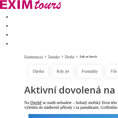
Akční nabídky
Last minute
First minute - Exotika a zim
Eximtours.cz
Tunisko
Djerba
Jak se bavit
Djerba
Kdy jet
Formality
Vše 
Aktivní dovolená na 
Na
Djerbě
se nudit nebudete – bohatý mořský život této
výletům do nádherné přírody i za památkami. Golfistům 