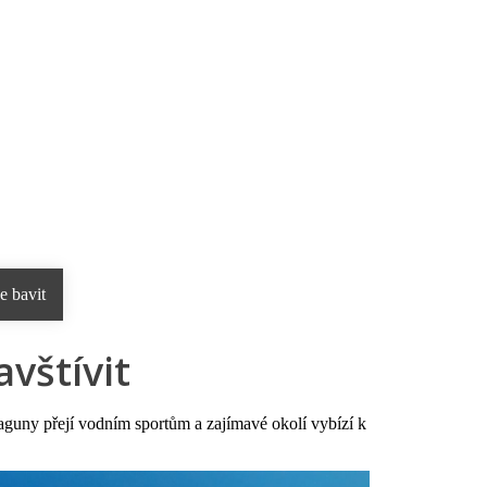
rnostní program DERCLUB
Pobočky
Časté dotazy
D
e bavit
avštívit
laguny přejí vodním sportům a zajímavé okolí vybízí k