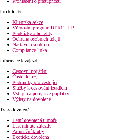
Prohlášení o přístupnosti
Pro klienty
Klientská sekce
Věrnostní program DERCLUB
Poukázky a benefity
Ochrana osobních údajů
Nastavení soukromí
Compliance linka
Informace k zájezdu
Cestovní pojištění
Časté dotazy
Podmínky pro cestující
Služby k cestování letadlem
Vstupní a pobytové poplatky
Výlety na dovolené
Typy dovolené
Letní dovolená u moře
Last minute zájezdy
Animační kluby
Exotická dovolená