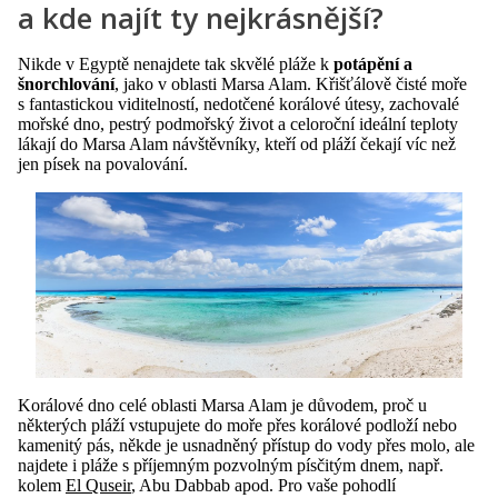
a kde najít ty nejkrásnější?
Nikde v Egyptě nenajdete tak skvělé pláže k
potápění a
šnorchlování
, jako v oblasti Marsa Alam. Křišťálově čisté moře
s fantastickou viditelností, nedotčené korálové útesy, zachovalé
mořské dno, pestrý podmořský život a celoroční ideální teploty
lákají do Marsa Alam návštěvníky, kteří od pláží čekají víc než
jen písek na povalování.
Korálové dno celé oblasti Marsa Alam je důvodem, proč u
některých pláží vstupujete do moře přes korálové podloží nebo
kamenitý pás, někde je usnadněný přístup do vody přes molo, ale
najdete i pláže s příjemným pozvolným písčitým dnem, např.
kolem
El Quseir
, Abu Dabbab apod. Pro vaše pohodlí