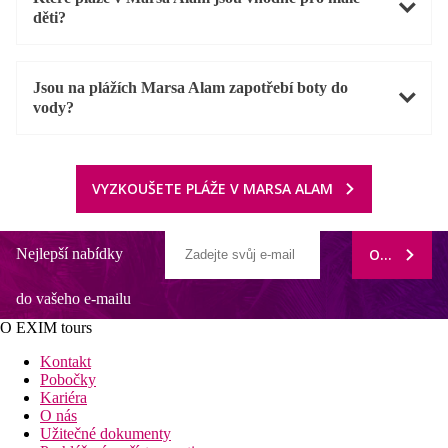
děti?
Jsou na plážích Marsa Alam zapotřebí boty do
vody?
VYZKOUŠETE PLÁŽE V MARSA ALAM
Nejlepší nabídky
ODEBÍRAT
do vašeho e-mailu
O EXIM tours
Kontakt
Pobočky
Kariéra
O nás
Užitečné dokumenty