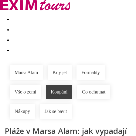
Akční nabídky
Last minute
First minute - Exotika a zim
Marsa Alam
Kdy jet
Formality
Vše o zemi
Koupání
Co ochutnat
Nákupy
Jak se bavit
Pláže v Marsa Alam: jak vypadají