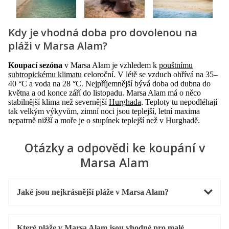
Kdy je vhodná doba pro dovolenou na
pláži v Marsa Alam?
Koupací sezóna
v Marsa Alam je vzhledem k
pouštnímu
subtropickému klimatu
celoroční. V létě se vzduch ohřívá na 35–
40 °C a voda na 28 °C. Nejpříjemnější bývá doba od dubna do
května a od konce září do listopadu. Marsa Alam má o něco
stabilnější klima než severnější
Hurghada
. Teploty tu nepodléhají
tak velkým výkyvům, zimní noci jsou teplejší, letní maxima
nepatrně nižší a moře je o stupínek teplejší než v Hurghadě.
Otázky a odpovědi ke koupání v
Marsa Alam
Jaké jsou nejkrásnější pláže v Marsa Alam?
Které pláže v Marsa Alam jsou vhodné pro malé