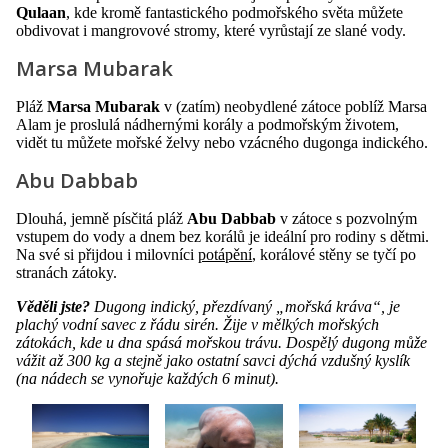
Qulaan
, kde kromě fantastického podmořského světa můžete
obdivovat i mangrovové stromy, které vyrůstají ze slané vody.
Marsa Mubarak
Pláž
Marsa Mubarak
v (zatím) neobydlené zátoce poblíž Marsa
Alam je proslulá nádhernými korály a podmořským životem,
vidět tu můžete mořské želvy nebo vzácného dugonga indického.
Abu Dabbab
Dlouhá, jemně písčitá pláž
Abu Dabbab
v zátoce s pozvolným
vstupem do vody a dnem bez korálů je ideální pro rodiny s dětmi.
Na své si přijdou i milovníci
potápění
, korálové stěny se tyčí po
stranách zátoky.
Věděli jste?
Dugong indický, přezdívaný „mořská kráva“, je
plachý vodní savec z řádu sirén. Žije v mělkých mořských
zátokách, kde u dna spásá mořskou trávu. Dospělý dugong může
vážit až 300 kg a stejně jako ostatní savci dýchá vzdušný kyslík
(na nádech se vynořuje každých 6 minut).