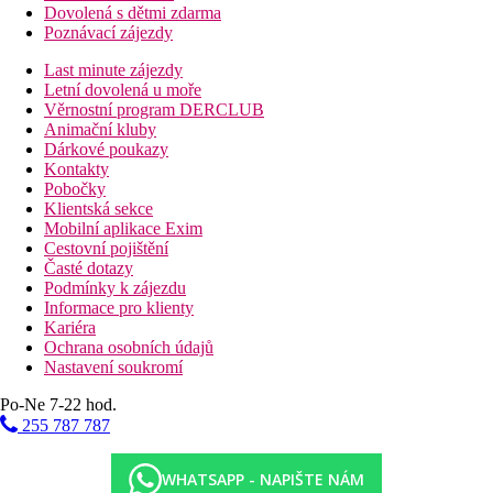
Dovolená s dětmi zdarma
Poznávací zájezdy
Last minute zájezdy
Letní dovolená u moře
Věrnostní program DERCLUB
Animační kluby
Dárkové poukazy
Kontakty
Pobočky
Klientská sekce
Mobilní aplikace Exim
Cestovní pojištění
Časté dotazy
Podmínky k zájezdu
Informace pro klienty
Kariéra
Ochrana osobních údajů
Nastavení soukromí
Po-Ne 7-22 hod.
255 787 787
WHATSAPP - NAPIŠTE NÁM