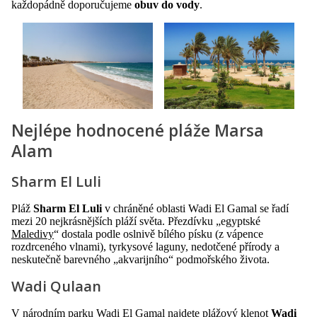
každopádně doporučujeme
obuv do
vody
.
Nejlépe hodnocené pláže Marsa
Alam
Sharm El Luli
Pláž
Sharm El Luli
v chráněné oblasti Wadi El Gamal se řadí
mezi 20 nejkrásnějších pláží světa. Přezdívku „egyptské
Maledivy
“ dostala podle oslnivě bílého písku (z vápence
rozdrceného vlnami), tyrkysové laguny, nedotčené přírody a
neskutečně barevného „akvarijního“ podmořského života.
Wadi Qulaan
V národním parku Wadi El Gamal najdete plážový klenot
Wadi