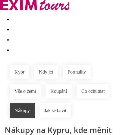
Akční nabídky
Last minute
First minute - Exotika a zim
Kypr
Kdy jet
Formality
Vše o zemi
Koupání
Co ochutnat
Nákupy
Jak se bavit
Nákupy na Kypru, kde měnit