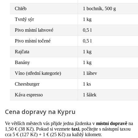
Chléb
1 bochník, 500 g
Tvrdý sýr
1 kg
Pivo místní lahvové
0,5 l
Pivo místní točené
0,5 l
Rajčata
1 kg
Banány
1 kg
Víno (střední kategorie)
1 láhev
Cheesburger
1 ks
Káva espresso
1 šálek
Cena dopravy na Kypru
Ve větších městech vás přijde jedna jízdenka v
místní dopravě
na
1,50 € (38 Kč). Pokud si vezmete
taxi
, počítejte s nástupní taxou
cca 5 € (127 Kč) + 1 € (25 Kč) za každý kilometr.