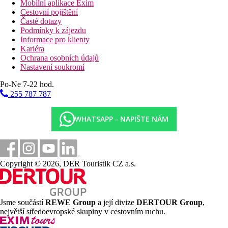
Mobilní aplikace Exim
Cestovní pojištění
Časté dotazy
Podmínky k zájezdu
Informace pro klienty
Kariéra
Ochrana osobních údajů
Nastavení soukromí
Po-Ne 7-22 hod.
255 787 787
WHATSAPP - NAPIŠTE NÁM
Copyright © 2026, DER Touristik CZ a.s.
Jsme součástí
REWE Group
a její divize
DERTOUR Group
,
největší středoevropské skupiny v cestovním ruchu.