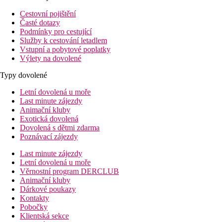
Cestovní pojištění
Časté dotazy
Podmínky pro cestující
Služby k cestování letadlem
Vstupní a pobytové poplatky
Výlety na dovolené
Typy dovolené
Letní dovolená u moře
Last minute zájezdy
Animační kluby
Exotická dovolená
Dovolená s dětmi zdarma
Poznávací zájezdy
Last minute zájezdy
Letní dovolená u moře
Věrnostní program DERCLUB
Animační kluby
Dárkové poukazy
Kontakty
Pobočky
Klientská sekce