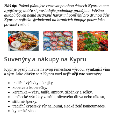
Náš tip:
Pokud plánujete cestovat po obou částech Kypru autem
z půjčovny, dobře si prostudujte podmínky pronájmu. Většina
autopůjčoven nemá sjednané havarijní pojištění pro druhou část
Kypru a pojistka sjednávaná na hranicích funguje pouze jako
povinné ručení.
Suvenýry a nákupy na Kypru
Kypr je pyšný hlavně na svoji řemeslnou výrobu, vynikající vína
a sýry. Jako
dárky
se z Kypru vozí nejčastěji tyto suvenýry:
tradiční výšivky a krajky,
koberce a koberečky,
keramika – vázy, talíře, amfory, džbánky a sošky,
umělecké výrobky z mědi, olivového dřeva nebo rákosu,
stříbrné šperky,
tradiční kyperský sýr halloumi, sladké želé loukoumades,
kyperské víno.