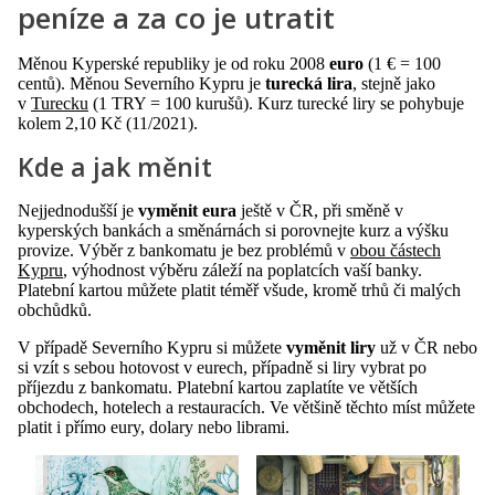
peníze a za co je utratit
Měnou Kyperské republiky je od roku 2008
euro
(1 € = 100
centů). Měnou Severního Kypru je
turecká lira
, stejně jako
v
Turecku
(1 TRY = 100 kurušů). Kurz turecké liry se pohybuje
kolem 2,10 Kč (11/2021).
Kde a jak měnit
Nejjednodušší je
vyměnit eura
ještě v ČR, při směně v
kyperských bankách a směnárnách si porovnejte kurz a výšku
provize. Výběr z bankomatu je bez problémů v
obou částech
Kypru
, výhodnost výběru záleží na poplatcích vaší banky.
Platební kartou můžete platit téměř všude, kromě trhů či malých
obchůdků.
V případě Severního Kypru si můžete
vyměnit liry
už v ČR nebo
si vzít s sebou hotovost v eurech, případně si liry vybrat po
příjezdu z bankomatu. Platební kartou zaplatíte ve větších
obchodech, hotelech a restauracích. Ve většině těchto míst můžete
platit i přímo eury, dolary nebo librami.