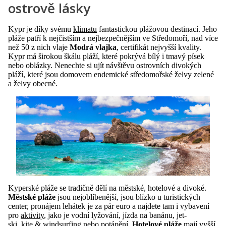
ostrově lásky
Kypr je díky svému
klimatu
fantastickou plážovou destinací. Jeho
pláže patří k nejčistším a nejbezpečnějším ve Středomoří, nad více
než 50 z nich vlaje
Modrá vlajka
, certifikát nejvyšší kvality.
Kypr má širokou škálu pláží, které pokrývá bílý i tmavý písek
nebo oblázky. Nenechte si ujít návštěvu ostrovních divokých
pláží, které jsou domovem endemické středomořské želvy zelené
a želvy obecné.
Kyperské pláže se tradičně dělí na městské, hotelové a divoké.
Městské pláže
jsou nejoblíbenější, jsou blízko u turistických
center, pronájem lehátek je za pár euro a najdete tam i vybavení
pro
aktivity
, jako je vodní lyžování, jízda na banánu, jet-
ski, kite & windsurfing nebo potápění.
Hotelové pláže
mají vyšší