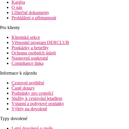
Kariéra
O nás
Užitečné dokumenty
Prohlášení o přístupnosti
Pro klienty
Klientská sekce
Věrnostní program DERCLUB
Poukázky a benefity
Ochrana osobních údajů
Nastavení soukromí
Compliance linka
Informace k zájezdu
Cestovní pojištění
Časté dotazy
Podmínky pro cestující
Služby k cestování letadlem
Vstupní a pobytové poplatky
Výlety na dovolené
Typy dovolené
Letní dovolená u moře