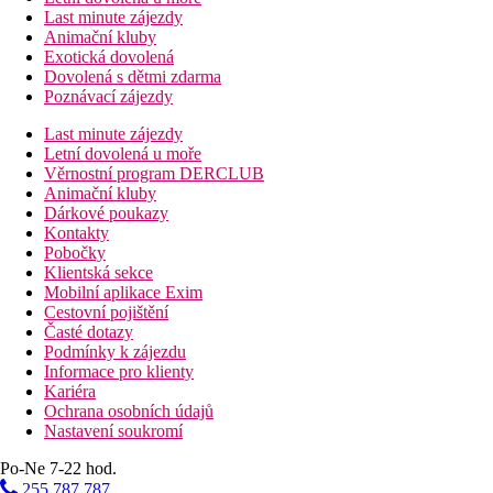
Last minute zájezdy
Animační kluby
Exotická dovolená
Dovolená s dětmi zdarma
Poznávací zájezdy
Last minute zájezdy
Letní dovolená u moře
Věrnostní program DERCLUB
Animační kluby
Dárkové poukazy
Kontakty
Pobočky
Klientská sekce
Mobilní aplikace Exim
Cestovní pojištění
Časté dotazy
Podmínky k zájezdu
Informace pro klienty
Kariéra
Ochrana osobních údajů
Nastavení soukromí
Po-Ne 7-22 hod.
255 787 787