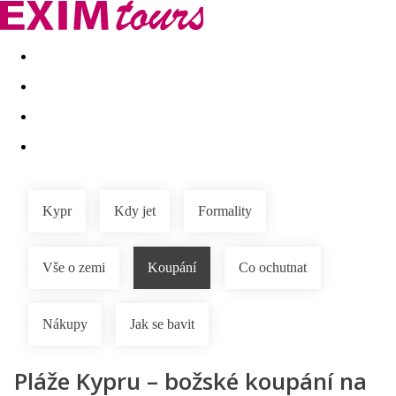
Akční nabídky
Last minute
First minute - Exotika a zim
Kypr
Kdy jet
Formality
Vše o zemi
Koupání
Co ochutnat
Nákupy
Jak se bavit
Pláže Kypru – božské koupání na