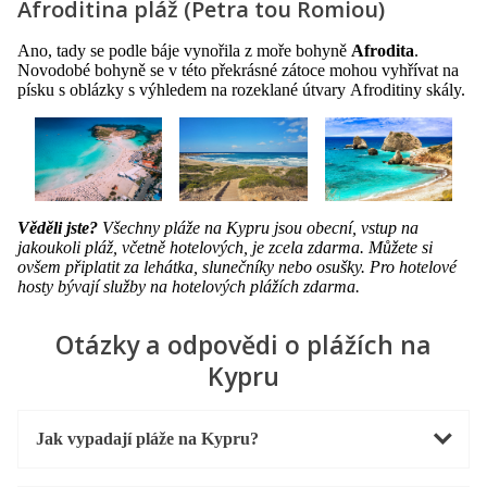
Afroditina pláž (Petra tou Romiou)
Ano, tady se podle báje vynořila z moře bohyně
Afrodita
.
Novodobé bohyně se v této překrásné zátoce mohou vyhřívat na
písku s oblázky s výhledem na rozeklané útvary Afroditiny skály.
Věděli jste?
Všechny pláže na Kypru jsou obecní, vstup na
jakoukoli pláž, včetně hotelových, je zcela zdarma. Můžete si
ovšem připlatit za lehátka, slunečníky nebo osušky. Pro hotelové
hosty bývají služby na hotelových plážích zdarma.
Otázky a odpovědi o plážích na
Kypru
Jak vypadají pláže na Kypru?