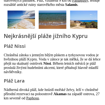
starověkých památek. Pláž, vzdálená 9 km od
Famagusty
, lemuje
rozsáhlé antické ruiny starověkého města
Salamis
.
Nejkrásnější pláže jižního Kypru
Pláž Nissi
Chráněná zátoka s jemným bílým pískem a tyrkysovou vodou je
hvězdnou pláží Kypru. Voda v zátoce je tak mělká, že se dá lehce
přejít na skalnatý ostrůvek
Nissi
. Během letních měsíců je pláž
proslulá živými hudebními akcemi, které přitahují hlavně mladší
návštěvníky.
Pláž Lara
Nádherná divoká pláž, kde hnízdí mořské želvy, leží v chráněné
přírodní rezervaci na poloostrově
Akamas
na západě ostrova, 27
km severně od
Paphosu
.