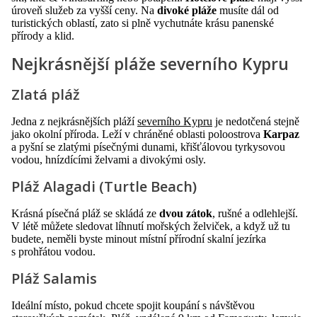
úroveň služeb za vyšší ceny. Na
divoké pláže
musíte dál od
turistických oblastí, zato si plně vychutnáte krásu panenské
přírody a klid.
Nejkrásnější pláže severního Kypru
Zlatá pláž
Jedna z nejkrásnějších pláží
severního Kypru
je nedotčená stejně
jako okolní příroda. Leží v chráněné oblasti poloostrova
Karpaz
a pyšní se zlatými písečnými dunami, křišťálovou tyrkysovou
vodou, hnízdícími želvami a divokými osly.
Pláž Alagadi (Turtle Beach)
Krásná písečná pláž se skládá ze
dvou zátok
, rušné a odlehlejší.
V létě můžete sledovat líhnutí mořských želviček, a když už tu
budete, neměli byste minout místní přírodní skalní jezírka
s prohřátou vodou.
Pláž Salamis
Ideální místo, pokud chcete spojit koupání s návštěvou