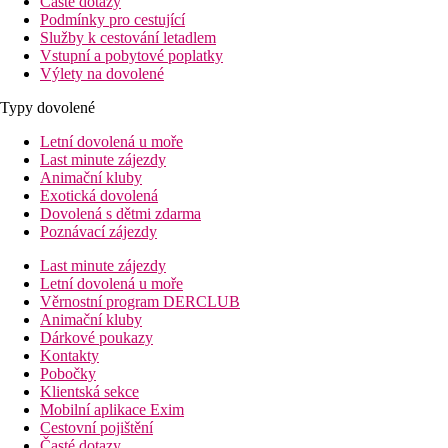
Časté dotazy
Podmínky pro cestující
Služby k cestování letadlem
Vstupní a pobytové poplatky
Výlety na dovolené
Typy dovolené
Letní dovolená u moře
Last minute zájezdy
Animační kluby
Exotická dovolená
Dovolená s dětmi zdarma
Poznávací zájezdy
Last minute zájezdy
Letní dovolená u moře
Věrnostní program DERCLUB
Animační kluby
Dárkové poukazy
Kontakty
Pobočky
Klientská sekce
Mobilní aplikace Exim
Cestovní pojištění
Časté dotazy