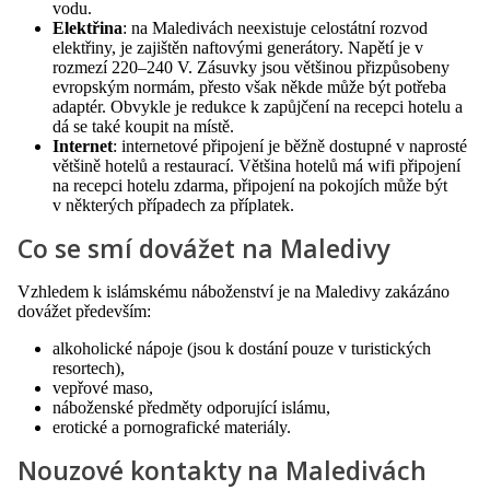
vodu.
Elektřina
: na Maledivách neexistuje celostátní rozvod
elektřiny, je zajištěn naftovými generátory. Napětí je v
rozmezí 220–240 V. Zásuvky jsou většinou přizpůsobeny
evropským normám, přesto však někde může být potřeba
adaptér. Obvykle je redukce k zapůjčení na recepci hotelu a
dá se také koupit na místě.
Internet
: internetové připojení je běžně dostupné v naprosté
většině hotelů a restaurací. Většina hotelů má wifi připojení
na recepci hotelu zdarma, připojení na pokojích může být
v některých případech za příplatek.
Co se smí dovážet na Maledivy
Vzhledem k islámskému náboženství je na Maledivy zakázáno
dovážet především:
alkoholické nápoje (jsou k dostání pouze v turistických
resortech),
vepřové maso,
náboženské předměty odporující islámu,
erotické a pornografické materiály.
Nouzové kontakty na Maledivách