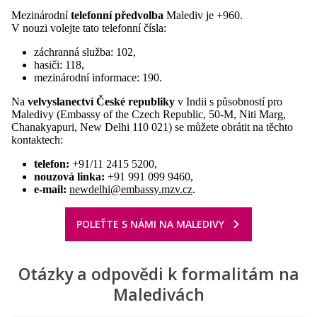
Mezinárodní
telefonní předvolba
Malediv je +960.
V nouzi volejte tato telefonní čísla:
záchranná služba: 102,
hasiči: 118,
mezinárodní informace: 190.
Na
velvyslanectví České republiky
v Indii s působností pro
Maledivy (Embassy of the Czech Republic, 50-M, Niti Marg,
Chanakyapuri, New Delhi 110 021) se můžete obrátit na těchto
kontaktech:
telefon:
+91/11 2415 5200,
nouzová linka:
+91 991 099 9460,
e-mail:
newdelhi@embassy.mzv.cz
.
POLEŤTE S NÁMI NA MALEDIVY
Otázky a odpovědi k formalitám na
Maledivách