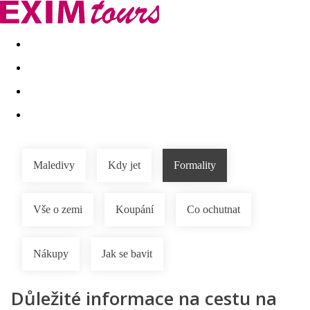
Akční nabídky
Last minute
First minute - Exotika a zim
Maledivy
Kdy jet
Formality
Vše o zemi
Koupání
Co ochutnat
Nákupy
Jak se bavit
Důležité informace na cestu na