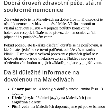
Dobrá úroveň zdravotní péče, státní i
soukromé nemocnice
Zdravotní péče je na Maledivách na dobré úrovni. K dispozici je
několik nemocnic v hlavním městě Male. Většina resortů má
vlastní zdravotní službu – v případě potřeby kontaktujte
hotelovou recepci. Lékaře nebo převoz do nemocnice zařídí
případně i v potápěčském centru.
Pokud potřebujete lékařské ošetření, obraťte se na pojišťovnu, u
které máte sjednáno cestovní pojištění, odkáže vás na smluvní
kliniku. Uschovejte si veškerá potvrzení o platbách (platí se v
hotovosti nebo kartou) i lékařské zprávy. Náklady spojené s
ošetřením vám budou na jejich základě proplaceny pojišťovnou.
Další důležité informace na
dovolenou na Maledivách
Časový posun
: +4 hodiny, v době platnosti letního času +3
hodiny.
Úřední jazyk:
úředními jazyky na Maledivách jsou
angličtina
a
divehi
.
Pitná voda
: na Maledivách doporučujeme pít pouze balenou