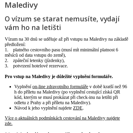
Maledivy
O vízum se starat nemusíte, vydají
vám ho na letišti
Vízum na 30 dnů se uděluje až při vstupu na Maledivy na základě
předložení:
1. platného cestovního pasu (musí mít minimální platnost 6
měsíců od data vstupu do země),
2. zpáteční letenky (jízdenky),
3. potvrzení hotelové rezervace.
Pro vstup na Maledivy je důležité vyplnění formuláře.
Vyplnění
on-line zdravotního formuláře
v době kratší než 96
h do příletu na Maledivy (po vyplnění cestující získá QR
kód, kterým se musí prokázat při check-inu na letišti při
odletu z Prahy a při příletu na Maledivy).
Návod k jeho vyplnění najdete
ZDE
.
Více o aktuálních podmínkách cestování na Maledivy najdete
zde.