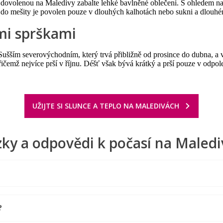
dovolenou na Maledivy zabalte lehké bavlněné oblečení. S ohledem na 
up do mešity je povolen pouze v dlouhých kalhotách nebo sukni a dlouh
mi sprškami
šším severovýchodním, který trvá přibližně od prosince do dubna, a 
přičemž nejvíce prší v říjnu. Déšť však bývá krátký a prší pouze v odp
UŽIJTE SI SLUNCE A TEPLO NA MALEDIVÁCH
ky a odpovědi k počasí na Maled
?