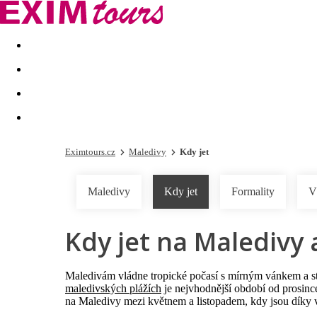
Akční nabídky
Last minute
First minute - Exotika a zim
Eximtours.cz
Maledivy
Kdy jet
Maledivy
Kdy jet
Formality
V
Kdy jet na Maledivy 
Maledivám vládne tropické počasí s mírným vánkem a s
maledivských plážích
je nejvhodnější období od prosinc
na Maledivy mezi květnem a listopadem, kdy jsou díky v