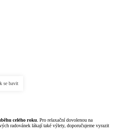
rnostní program DERCLUB
Pobočky
Časté dotazy
D
k se bavit
ůběhu celého roku
. Pro relaxační dovolenou na
vých radovánek lákají také výlety, doporučujeme vyrazit