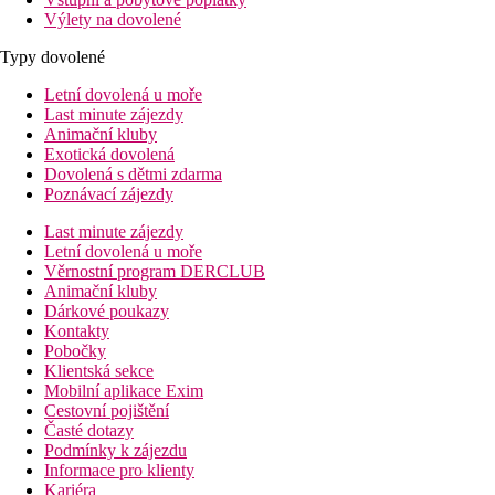
Výlety na dovolené
Typy dovolené
Letní dovolená u moře
Last minute zájezdy
Animační kluby
Exotická dovolená
Dovolená s dětmi zdarma
Poznávací zájezdy
Last minute zájezdy
Letní dovolená u moře
Věrnostní program DERCLUB
Animační kluby
Dárkové poukazy
Kontakty
Pobočky
Klientská sekce
Mobilní aplikace Exim
Cestovní pojištění
Časté dotazy
Podmínky k zájezdu
Informace pro klienty
Kariéra