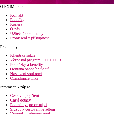
O EXIM tours
Kontakt
Pobočky
Kariéra
O nás
Užitečné dokumenty
Prohlášení o přístupnosti
Pro klienty
Klientská sekce
Věrnostní program DERCLUB
Poukázky a benefity
Ochrana osobních údajů
Nastavení soukromí
Compliance linka
Informace k zájezdu
Cestovní pojištění
Časté dotazy
Podmínky pro cestující
Služby k cestování letadlem
Vstupní a pobytové poplatky