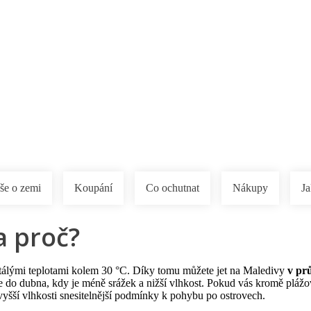
a u moře
Animační kluby
First minute – Léto 2027
Vě
še o zemi
Koupání
Co ochutnat
Nákupy
Ja
a proč?
tálými teplotami kolem 30 °C. Díky tomu můžete jet na Maledivy
v pr
e do dubna, kdy je méně srážek a nižší vlhkost. Pokud vás kromě plážo
yšší vlhkosti snesitelnější podmínky k pohybu po ostrovech.