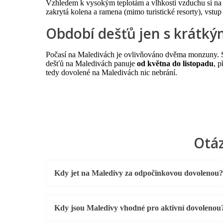
Vzhledem k vysokým teplotám a vlhkosti vzduchu si na 
zakrytá kolena a ramena (mimo turistické resorty), vst
Období dešťů jen s krátký
Počasí na Maledivách je ovlivňováno dvěma monzuny. Su
dešťů na Maledivách panuje
od května do listopadu
, 
tedy dovolené na Maledivách nic nebrání.
Otáz
Kdy jet na Maledivy za odpočinkovou dovolenou?
Kdy jsou Maledivy vhodné pro aktivní dovolenou