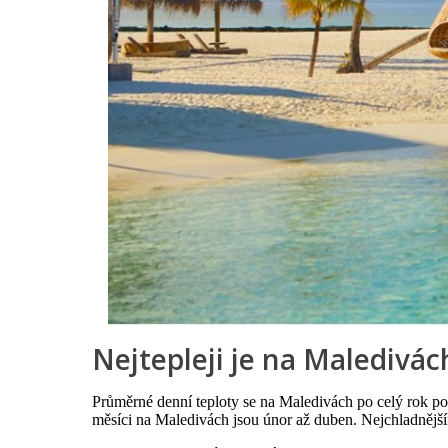
Nejtepleji je na Maledivác
Průměrné denní teploty se na Maledivách po celý rok poh
měsíci na Maledivách jsou únor až duben. Nejchladnějš