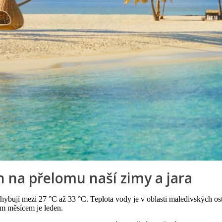
h na přelomu naší zimy a jara
ybují mezi 27 °C až 33 °C. Teplota vody je v oblasti maledivských ost
ím měsícem je leden.