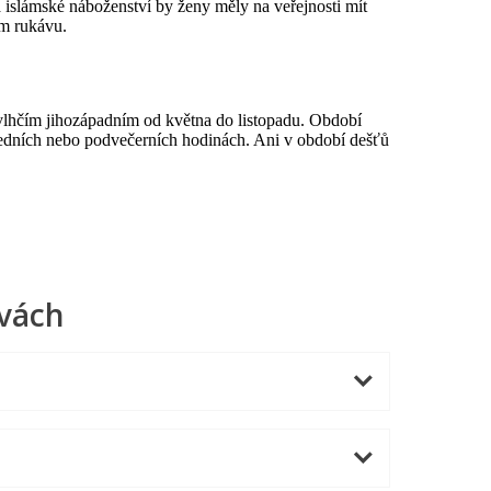
islámské náboženství by ženy měly na veřejnosti mít
ém rukávu.
vlhčím jihozápadním od května do listopadu. Období
oledních nebo podvečerních hodinách. Ani v období dešťů
ivách