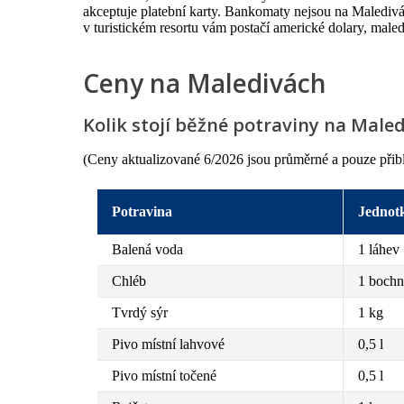
akceptuje platební karty. Bankomaty nejsou na Maledivác
v turistickém resortu vám postačí americké dolary, maled
Ceny na Maledivách
Kolik stojí běžné potraviny na Male
(Ceny aktualizované 6/2026 jsou průměrné a pouze přibliž
Potravina
Jednot
Balená voda
1 láhev
Chléb
1 bochn
Tvrdý sýr
1 kg
Pivo místní lahvové
0,5 l
Pivo místní točené
0,5 l