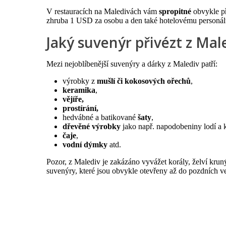
V restauracích na Maledivách vám
spropitné
obvykle př
zhruba 1 USD za osobu a den také hotelovému personálu 
Jaký suvenýr přivézt z Mal
Mezi nejoblíbenější suvenýry a dárky z Malediv patří:
výrobky z
mušlí či kokosových ořechů
,
keramika
,
vějíře,
prostírání,
hedvábné a batikované
šaty
,
dřevěné výrobky
jako např. napodobeniny lodí a 
čaje
,
vodní dýmky
atd.
Pozor, z Malediv je zakázáno vyvážet korály, želví krun
suvenýry, které jsou obvykle otevřeny až do pozdních v