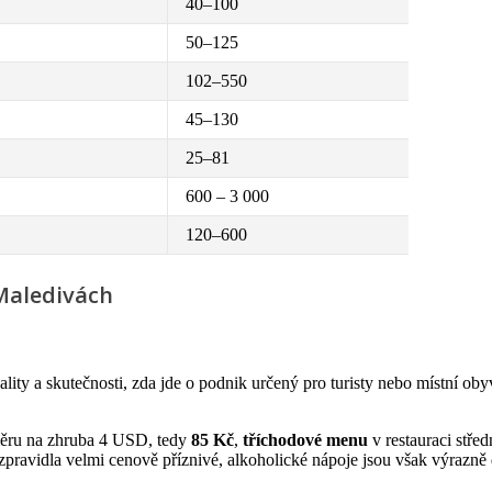
40–100
50–125
102–550
45–130
25–81
a
600 – 3 000
a
120–600
 Maledivách
kality a skutečnosti, zda jde o podnik určený pro turisty nebo místní 
ěru na zhruba 4 USD, tedy
85 Kč
,
tříchodové menu
v restauraci stř
 zpravidla velmi cenově příznivé, alkoholické nápoje jsou však výrazně 