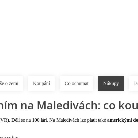
a u moře
Animační kluby
First minute – Léto 2027
Vě
še o zemi
Koupání
Co ochutnat
Nákupy
Ja
m na Maledivách: co koupi
R). Dělí se na 100 lárí. Na Maledivách lze platit také
americkými do