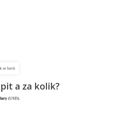
rnostní program DERCLUB
Pobočky
Časté dotazy
D
k se bavit
t a za kolik?
lary
(USD).