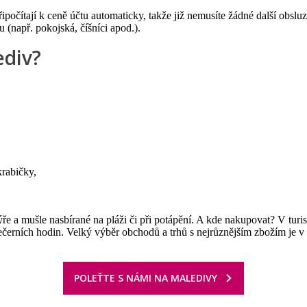
ipočítají k ceně účtu automaticky, takže již nemusíte žádné další obslu
(např. pokojská, číšníci apod.).
ediv?
krabičky,
ýře a mušle nasbírané na pláži či při potápění. A kde nakupovat? V tur
ečerních hodin. Velký výběr obchodů a trhů s nejrůznějším zbožím je 
POLEŤTE S NÁMI NA MALEDIVY