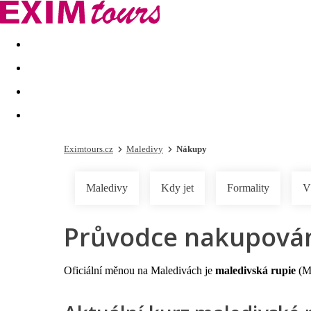
Akční nabídky
Last minute
First minute - Exotika a zim
Eximtours.cz
Maledivy
Nákupy
Maledivy
Kdy jet
Formality
V
Průvodce nakupování
Oficiální měnou na Maledivách je
maledivská rupie
(MV