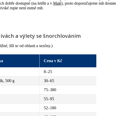
h dobře dostupné (na letišti a v
Malé
), proto doporučujeme mít dostat
ivské rupie není nutné mít.
divách a výlety se šnorchlováním
né, liší se od oblasti a sezóny.)
ka
Cena v Kč
8–25
ík, 500 g
30–65
75–380
55–95
52–180