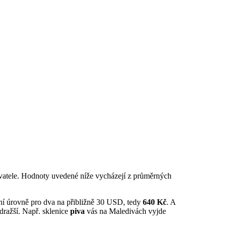
obyvatele. Hodnoty uvedené níže vycházejí z průměrných
ední úrovně pro dva na přibližně 30 USD, tedy
640 Kč
. A
dražší. Např. sklenice
piva
vás na Maledivách vyjde