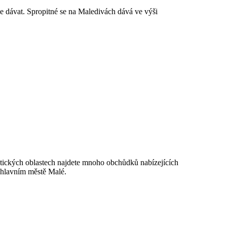
ze dávat. Spropitné se na Maledivách dává ve výši
istických oblastech najdete mnoho obchůdků nabízejících
v hlavním městě Malé.