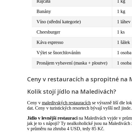
Rajčata
1 kg
Banány
1 kg
Víno (střední kategorie)
1 láhev
Cheesburger
1 ks
Káva espresso
1 šálek
Výlet se šnorchlováním
1 osob
Pronájem vybavení (maska + ploutve)
1 osob
Ceny v restauracích a spropitné na
Kolik stojí jídlo na Maledivách?
Ceny v
maledivských restauracích
se výrazně liší dle lo
dat. Ceny v turistických resortech bývají vyšší než jinde.
Jídlo v levnější restauraci
na Maledivách vyjde v prům
jak je to s nápoji? Ty nealkoholické jsou na Maledivách
v průměru na zhruba 4 USD, tedy 85 Kč.