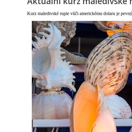
Aktuální kurz maledivské 
Kurz maledivské rupie vůči americkému dolaru je pevn