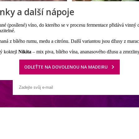
nky a další nápoje
né (posílené) víno, do kterého se v procesu fermentace přidává vinný d
zitelné.
haná z bílého rumu, medu a citrónu. Další variantou jsou džusy z mara
ký koktejl
Nikita
– mix piva, bílého vína, ananasového džusu a zmrzliny
ODLEŤTE NA DOVOLENOU NA MADEIRU