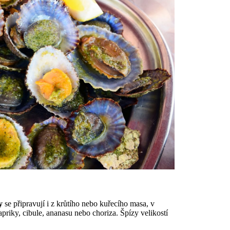
dy
se připravují i z krůtího nebo kuřecího masa, v
priky, cibule, ananasu nebo choriza. Špízy velikostí