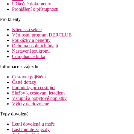
Užitečné dokumenty
Prohlášení o přístupnosti
Pro klienty
Klientská sekce
Věrnostní program DERCLUB
Poukázky a benefity
Ochrana osobních údajů
Nastavení soukromí
Compliance linka
Informace k zájezdu
Cestovní pojištění
Časté dotazy
Podmínky pro cestující
Služby k cestování letadlem
Vstupní a pobytové poplatky
Výlety na dovolené
Typy dovolené
Letní dovolená u moře
Last minute zájezdy