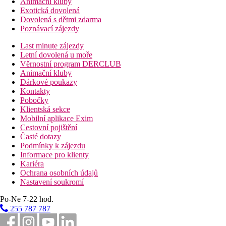
Animační kluby
Exotická dovolená
Dovolená s dětmi zdarma
Poznávací zájezdy
Last minute zájezdy
Letní dovolená u moře
Věrnostní program DERCLUB
Animační kluby
Dárkové poukazy
Kontakty
Pobočky
Klientská sekce
Mobilní aplikace Exim
Cestovní pojištění
Časté dotazy
Podmínky k zájezdu
Informace pro klienty
Kariéra
Ochrana osobních údajů
Nastavení soukromí
Po-Ne 7-22 hod.
255 787 787