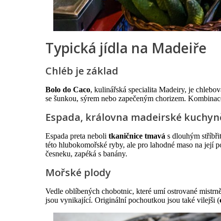
Typická jídla na Madeiře
Chléb je základ
Bolo do Caco
, kulinářská specialita Madeiry, je chleb
se šunkou, sýrem nebo zapečeným chorizem. Kombinace na
Espada, královna madeirské kuchyn
Espada preta neboli
tkaničnice tmavá
s dlouhým stříbři
této hlubokomořské ryby, ale pro lahodné maso na její p
česneku, zapéká s banány.
Mořské plody
Vedle oblíbených chobotnic, které umí ostrované mistrně
jsou vynikající. Originální pochoutkou jsou také vilejši (