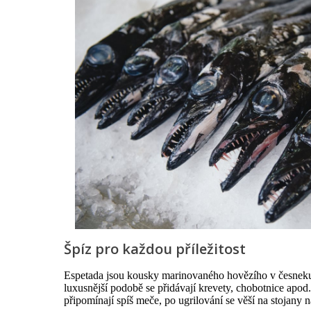
Špíz pro každou příležitost
Espetada jsou kousky marinovaného hovězího v česneku 
luxusnější podobě se přidávají krevety, chobotnice apod
připomínají spíš meče, po ugrilování se věší na stojany n