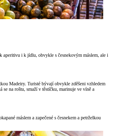
 aperitivu i k jídlu, obvykle s česnekovým máslem, ale i
utkou Madeiry. Turisté bývají obvykle zděšeni vzhledem
se na roštu, smaží v těstíčku, marinuje ve víně a
Pokapané máslem a zapečené s česnekem a petrželkou