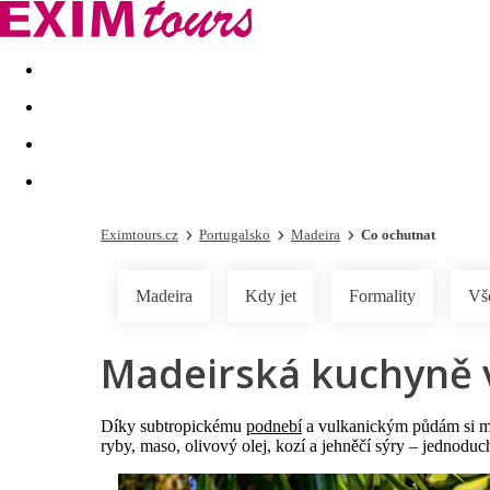
Akční nabídky
Last minute
First minute - Exotika a zim
Eximtours.cz
Portugalsko
Madeira
Co ochutnat
Madeira
Kdy jet
Formality
Vš
Madeirská kuchyně 
Díky subtropickému
podnebí
a vulkanickým půdám si můž
ryby, maso, olivový olej, kozí a jehněčí sýry – jednoduc