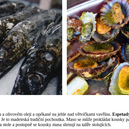
a olivovém oleji a opékané na jehle nad větvičkami vavřínu.
Espeta
. Je to madeirská tradiční pochoutka. Maso se může prokládat kousky pa
a stole a postupně se kousky masa shrnují na talíře stolujících.