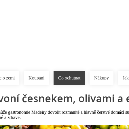
a u moře
Animační kluby
First minute – Léto 2027
Vě
e o zemi
Koupání
Co ochutnat
Nákupy
Jak
voní česnekem, olivami a
e gastronomie Madeiry dovolit rozmanité a hlavně čerstvé domácí suro
hé a zdravé.