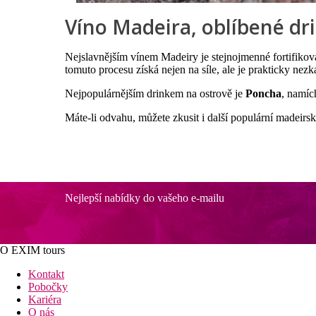
Víno Madeira, oblíbené dri
Nejslavnějším vínem Madeiry je stejnojmenné fortifikova
tomuto procesu získá nejen na síle, ale je prakticky nezka
Nejpopulárnějším drinkem na ostrově je
Poncha
, namíc
Máte-li odvahu, můžete zkusit i další populární madeirs
Nejlepší nabídky do vašeho e-mailu
O EXIM tours
Kontakt
Pobočky
Kariéra
O nás