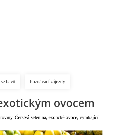
rnostní program DERCLUB
Pobočky
Časté dotazy
D
 se bavit
Poznávací zájezdy
 exotickým ovocem
viny. Čerstvá zelenina, exotické ovoce, vynikající