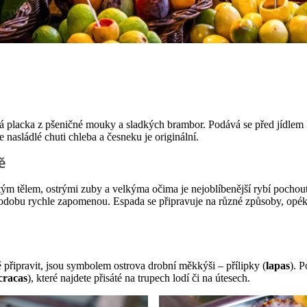
ová placka z pšeničné mouky a sladkých brambor. Podává se před jídlem k
sládlé chuti chleba a česneku je originální.
ě
tým tělem, ostrými zuby a velkýma očima je nejoblíbenější rybí pocho
odobu rychle zapomenou. Espada se připravuje na různé způsoby, opéká 
 připravit, jsou symbolem ostrova drobní měkkýši – přílipky (
lapas
). 
cracas
), které najdete přisáté na trupech lodí či na útesech.