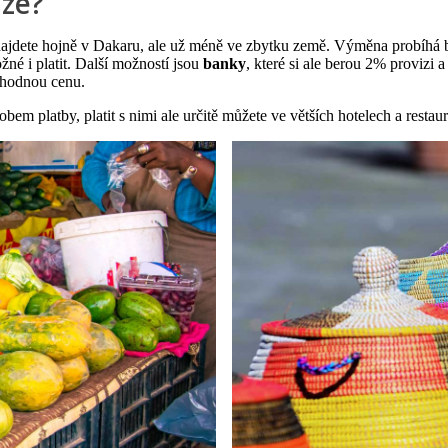
íze?
 najdete hojně v Dakaru, ale už méně ve zbytku země. Výměna probíhá b
né i platit. Další možností jsou
banky
, které si ale berou 2% provizi a
ýhodnou cenu.
em platby, platit s nimi ale určitě můžete ve větších hotelech a restau