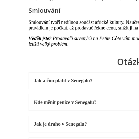
Smlouvání
Smlouvání tvoří nedílnou součást africké kultury. Naučt
pravidlem je počkat, až prodavač řekne cenu, snížit ji na 
Věděli jste?
Prodavači suvenýrů na Petite Côte vám mohou
letišti velký problém.
Otáz
Jak a čím platit v Senegalu?
Kde měnit peníze v Senegalu?
Jak je draho v Senegalu?