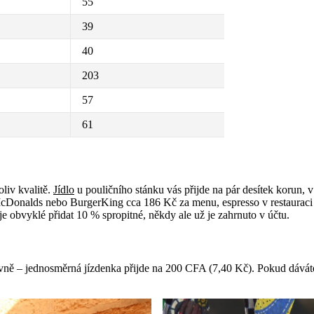
55
39
40
203
57
61
liv kvalitě.
Jídlo
u pouličního stánku vás přijde na pár desítek korun, v
McDonalds nebo BurgerKing cca 186 Kč za menu, espresso v restauraci 
je obvyklé přidat 10 % spropitné, někdy ale už je zahrnuto v účtu.
ně – jednosměrná jízdenka přijde na 200 CFA (7,40 Kč). Pokud dáváte p