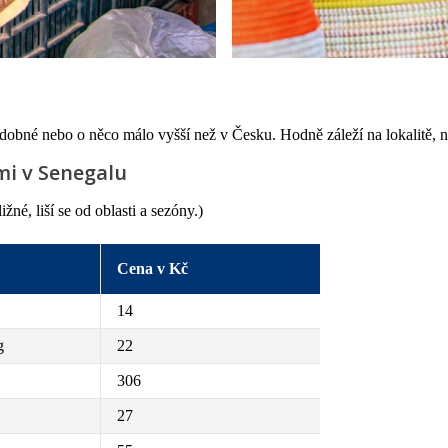
dobné nebo o něco málo vyšší než v Česku. Hodně záleží na lokalitě, ne
mi v Senegalu
né, liší se od oblasti a sezóny.)
Cena v Kč
14
g
22
306
27