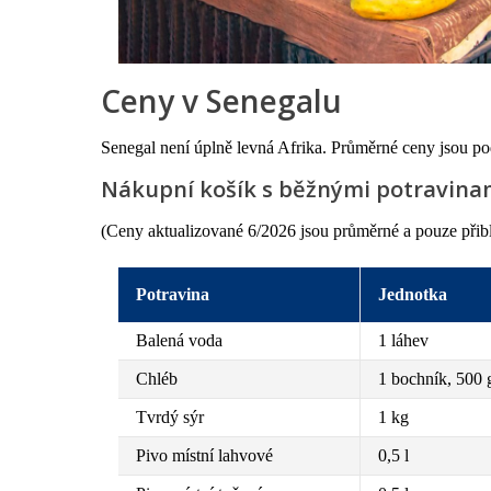
Ceny v Senegalu
Senegal není úplně levná Afrika. Průměrné ceny jsou po
Nákupní košík s běžnými potravina
(Ceny aktualizované 6/2026 jsou průměrné a pouze přibliž
Potravina
Jednotka
Balená voda
1 láhev
Chléb
1 bochník, 500 
Tvrdý sýr
1 kg
Pivo místní lahvové
0,5 l