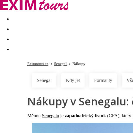
Akční nabídky
Last minute
First minute - Exotika a zim
Eximtours.cz
Senegal
Nákupy
Senegal
Kdy jet
Formality
Vše
Nákupy v Senegalu: č
Měnou
Senegalu
je
západoafrický frank
(CFA), který 