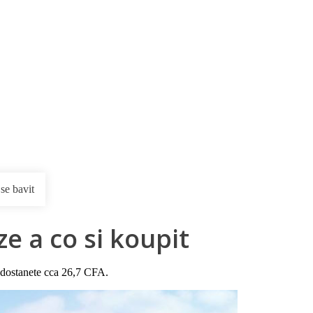
rnostní program DERCLUB
Pobočky
Časté dotazy
D
 se bavit
e a co si koupit
dostanete cca 26,7 CFA.