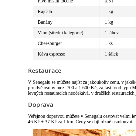
Pivo místní točené
0,5 l
Rajčata
1 kg
Banány
1 kg
Víno (střední kategorie)
1 láhev
Cheesburger
1 ks
Káva espresso
1 šálek
Restaurace
V Senegalu se můžete najíst za jakoukoliv cenu, v jakéko
pro dvě osoby mezi 700 a 1 600 Kč, za fast food typu 
levných restauracích neočekává, v dražších restauracích 
Doprava
Veřejnou dopravou můžete v Senegalu cestovat velmi lev
46 Kč + 37 Kč za 1 km. Ceny se dají různě usmlouvat.