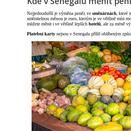
Kde v Senegalu měnit pen
Nejjednodušší je výměna peněz ve
směnárnách
, které
směnitelnou měnou je euro, kterým je ve většině míst mož
můžete měnit i ve většině lepších
hotelů
, ale za méně v
Platební karty
nejsou v Senegalu příliš oblíbeným způsob