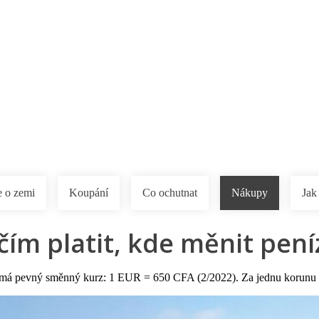
a u moře
Animační kluby
First minute – Léto 2027
Vě
 o zemi
Koupání
Co ochutnat
Nákupy
Jak
ím platit, kde měnit peníz
má pevný směnný kurz: 1 EUR = 650 CFA (2/2022). Za jednu korunu 