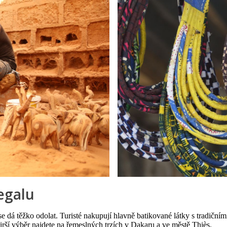
egalu
e dá těžko odolat. Turisté nakupují hlavně batikované látky s tradiční
širší výběr najdete na řemeslných trzích v Dakaru a ve městě Thiès.