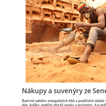
Nákupy a suvenýry ze Sen
Barevné nabídce senegalských trhů a pouličních stánků s
skle, košíky, tradiční africké masky a pochutiny. Asi nej