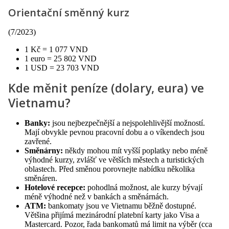
Orientační směnný kurz
(7/2023)
1 Kč = 1 077 VND
1 euro = 25 802 VND
1 USD = 23 703 VND
Kde měnit peníze (dolary, eura) ve
Vietnamu?
Banky:
jsou nejbezpečnější a nejspolehlivější možností.
Mají obvykle pevnou pracovní dobu a o víkendech jsou
zavřené.
Směnárny:
někdy mohou mít vyšší poplatky nebo méně
výhodné kurzy, zvlášť ve větších městech a turistických
oblastech. Před směnou porovnejte nabídku několika
směnáren.
Hotelové recepce:
pohodlná možnost, ale kurzy bývají
méně výhodné než v bankách a směnárnách.
ATM:
bankomaty jsou ve Vietnamu běžně dostupné.
Většina přijímá mezinárodní platební karty jako Visa a
Mastercard. Pozor, řada bankomatů má limit na výběr (cca