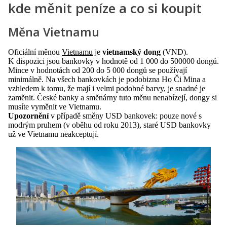
kde měnit peníze a co si koupit
Měna Vietnamu
Oficiální měnou
Vietnamu
je
vietnamský dong
(VND).
K dispozici jsou bankovky v hodnotě od 1 000 do 500000 dongů.
Mince v hodnotách od 200 do 5 000 dongů se používají
minimálně. Na všech bankovkách je podobizna Ho Či Mina a
vzhledem k tomu, že mají i velmi podobné barvy, je snadné je
zaměnit. České banky a směnárny tuto měnu nenabízejí, dongy si
musíte vyměnit ve Vietnamu.
Upozornění
v případě směny USD bankovek: pouze nové s
modrým pruhem (v oběhu od roku 2013), staré USD bankovky
už ve Vietnamu neakceptují.