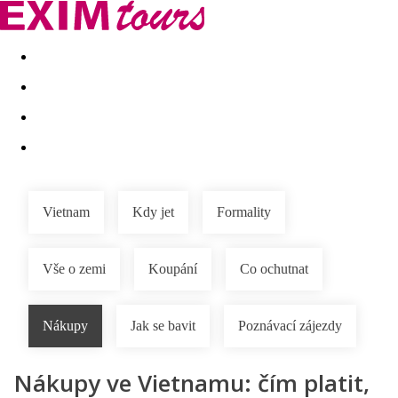
Akční nabídky
Last minute
First minute - Exotika a zim
Vietnam
Kdy jet
Formality
Vše o zemi
Koupání
Co ochutnat
Nákupy
Jak se bavit
Poznávací zájezdy
Nákupy ve Vietnamu: čím platit,