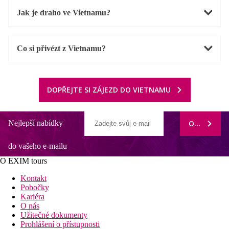
Jak je draho ve Vietnamu?
Co si přivézt z Vietnamu?
DOPŘEJTE SI ZÁJEZD DO VIETNAMU
Nejlepší nabídky
ODEBÍRAT
do vašeho e-mailu
O EXIM tours
Kontakt
Pobočky
Kariéra
O nás
Užitečné dokumenty
Prohlášení o přístupnosti