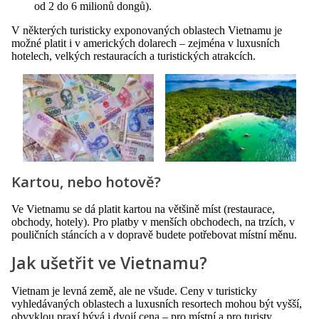
od 2 do 6 milionů dongů).
V některých turisticky exponovaných oblastech Vietnamu je
možné platit i v amerických dolarech – zejména v luxusních
hotelech, velkých restauracích a turistických atrakcích.
Kartou, nebo hotově?
Ve Vietnamu se dá platit kartou na většině míst (restaurace,
obchody, hotely). Pro platby v menších obchodech, na trzích, v
pouličních stáncích a v dopravě budete potřebovat místní měnu.
Jak ušetřit ve Vietnamu?
Vietnam je levná země, ale ne všude. Ceny v turisticky
vyhledávaných oblastech a luxusních resortech mohou být vyšší,
obvyklou praxí bývá i dvojí cena – pro místní a pro turisty.