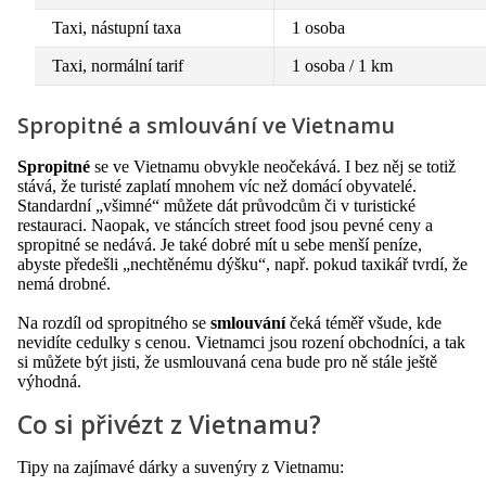
Taxi, nástupní taxa
1 osoba
Taxi, normální tarif
1 osoba / 1 km
Spropitné a smlouvání ve Vietnamu
Spropitné
se ve Vietnamu obvykle neočekává. I bez něj se totiž
stává, že turisté zaplatí mnohem víc než domácí obyvatelé.
Standardní „všimné“ můžete dát průvodcům či v turistické
restauraci. Naopak, ve stáncích street food jsou pevné ceny a
spropitné se nedává. Je také dobré mít u sebe menší peníze,
abyste předešli „nechtěnému dýšku“, např. pokud taxikář tvrdí, že
nemá drobné.
Na rozdíl od spropitného se
smlouvání
čeká téměř všude, kde
nevidíte cedulky s cenou. Vietnamci jsou rození obchodníci, a tak
si můžete být jisti, že usmlouvaná cena bude pro ně stále ještě
výhodná.
Co si přivézt z Vietnamu?
Tipy na zajímavé dárky a suvenýry z Vietnamu: