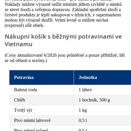
Náklady můžete výrazně snížit místním jídlem (zvláště u stánků
se street food) a veřejnou dopravou. Základní spotřební zboží a
čerstvé produkty je lepší nakupovat v tržnicích, v supermarketu
mohou být výrazně dražší. Velmi levně si můžete nechat
(expresně) ušít oblek.
Nákupní košík s běžnými potravinami ve
Vietnamu
(Ceny aktualizované 6/2026 jsou průměrné a pouze přibližné, liší
se od oblasti a sezóny.)
Potravina
Jednotka
Balená voda
1 láhev
Chléb
1 bochník, 500 g
Tvrdý sýr
1 kg
Pivo místní lahvové
0,5 l
Pivo místní točené
0,5 l