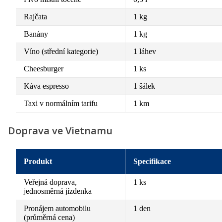
Rajčata
1 kg
Banány
1 kg
Víno (střední kategorie)
1 láhev
Cheesburger
1 ks
Káva espresso
1 šálek
Taxi v normálním tarifu
1 km
Doprava ve Vietnamu
Produkt
Specifikace
Veřejná doprava,
1 ks
jednosměrná jízdenka
Pronájem automobilu
1 den
(průměrná cena)