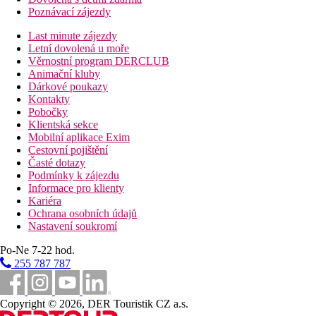
Poznávací zájezdy
Last minute zájezdy
Letní dovolená u moře
Věrnostní program DERCLUB
Animační kluby
Dárkové poukazy
Kontakty
Pobočky
Klientská sekce
Mobilní aplikace Exim
Cestovní pojištění
Časté dotazy
Podmínky k zájezdu
Informace pro klienty
Kariéra
Ochrana osobních údajů
Nastavení soukromí
Po-Ne 7-22 hod.
255 787 787
Copyright © 2026, DER Touristik CZ a.s.