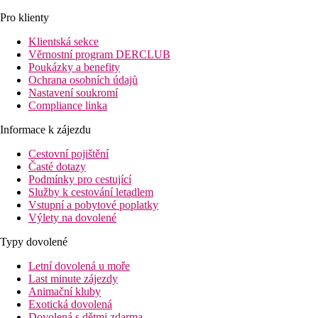
Pro klienty
Klientská sekce
Věrnostní program DERCLUB
Poukázky a benefity
Ochrana osobních údajů
Nastavení soukromí
Compliance linka
Informace k zájezdu
Cestovní pojištění
Časté dotazy
Podmínky pro cestující
Služby k cestování letadlem
Vstupní a pobytové poplatky
Výlety na dovolené
Typy dovolené
Letní dovolená u moře
Last minute zájezdy
Animační kluby
Exotická dovolená
Dovolená s dětmi zdarma