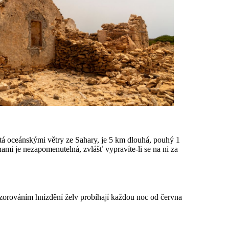
tá oceánskými větry ze Sahary, je 5 km dlouhá, pouhý 1
ami je nezapomenutelná, zvlášť vypravíte-li se na ni za
zorováním hnízdění želv probíhají každou noc od června