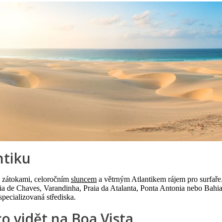
ntiku
i zátokami, celoročním
sluncem
a větrným Atlantikem rájem pro surfaře
raia de Chaves, Varandinha, Praia da Atalanta, Ponta Antonia nebo Bahi
specializovaná střediska.
co vidět na Boa Vista