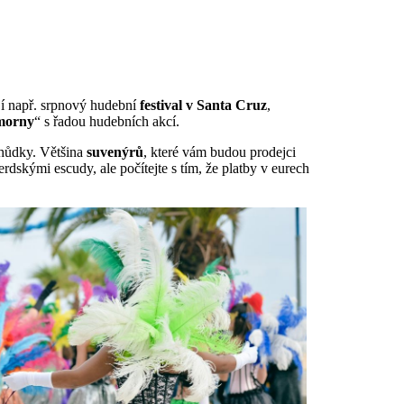
ojí např. srpnový hudební
festival v Santa Cruz
,
morny
“ s řadou hudebních akcí.
chůdky. Většina
suvenýrů
, které vám budou prodejci
erdskými escudy, ale počítejte s tím, že platby v eurech