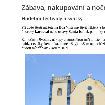
Zábava, nakupování a nočn
Hudební festivaly a svátky
Při troše štěstí můžete na Boa Vista navštívit některý z
únorový
karneval
nebo oslavy
Santa Isabel
, patronky 
Za nočním životem, nákupy a atmosférou míří turisté hla
nabízet (sošky, keramika, tkané tašky), ovšem nepocház
budou mít příplatek kolem 10 %.