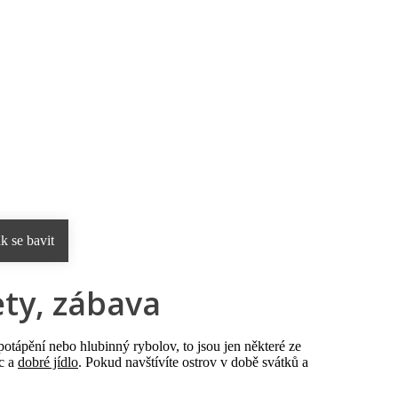
rnostní program DERCLUB
Pobočky
Časté dotazy
D
ak se bavit
ety, zábava
potápění nebo hlubinný rybolov, to jsou jen některé ze
ec a
dobré jídlo
. Pokud navštívíte ostrov v době svátků a