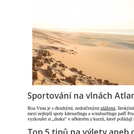
Sportování na vlnách Atla
Boa Vista je s dlouhými, nedotčenými
plážemi
, širokým
mezi nejlepší spoty kitesurfingu a windsurfingu patří P
vyzkoušet si „draka“ v některém z kurzů, které pořádají 
Top 5 tipů na výlety aneb 