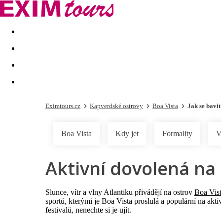
Akční nabídky
Last minute
First minute - Exotika a zim
Eximtours.cz
Kapverdské ostrovy
Boa Vista
Jak se bavit
Boa Vista
Kdy jet
Formality
V
Aktivní dovolená na 
Slunce, vítr a vlny Atlantiku přivádějí na ostrov
Boa Vis
sportů, kterými je Boa Vista proslulá a populární na ak
festivalů, nenechte si je ujít.