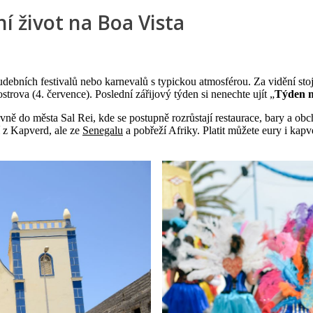
í život na Boa Vista
 hudebních festivalů nebo karnevalů s typickou atmosférou. Za vidění st
ostrova (4. července). Poslední zářijový týden si nenechte ujít „
Týden 
vně do města Sal Rei, kde se postupně rozrůstají restaurace, bary a ob
í z Kapverd, ale ze
Senegalu
a pobřeží Afriky. Platit můžete eury i kapv