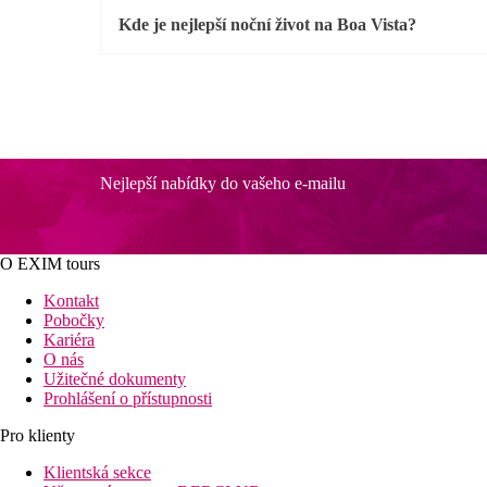
Kde je nejlepší noční život na Boa Vista?
Nejlepší nabídky do vašeho e-mailu
O EXIM tours
Kontakt
Pobočky
Kariéra
O nás
Užitečné dokumenty
Prohlášení o přístupnosti
Pro klienty
Klientská sekce