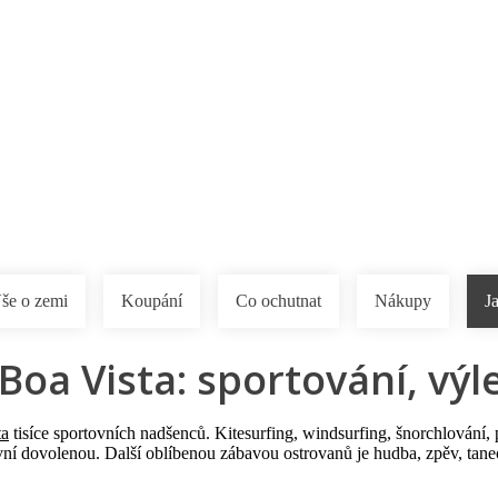
a u moře
Animační kluby
First minute – Léto 2027
Vě
še o zemi
Koupání
Co ochutnat
Nákupy
J
Boa Vista: sportování, výl
ta
tisíce sportovních nadšenců. Kitesurfing, windsurfing, šnorchlování, 
tivní dovolenou. Další oblíbenou zábavou ostrovanů je hudba, zpěv, tan