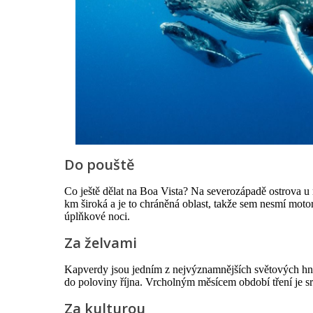
Do pouště
Co ještě dělat na Boa Vista? Na severozápadě ostrova u 
km široká a je to chráněná oblast, takže sem nesmí moto
úplňkové noci.
Za želvami
Kapverdy jsou jedním z nejvýznamnějších světových hní
do poloviny října. Vrcholným měsícem období tření je s
Za kulturou