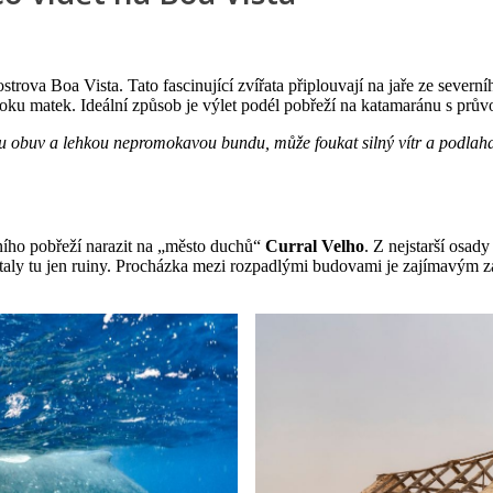
ostrova Boa Vista. Tato fascinující zvířata připlouvají na jaře ze seve
boku matek. Ideální způsob je výlet podél pobřeží na katamaránu s prů
ou obuv a lehkou nepromokavou bundu, může foukat silný vítr a podlah
žního pobřeží narazit na „město duchů“
Curral Velho
. Z nejstarší osady
aly tu jen ruiny. Procházka mezi rozpadlými budovami je zajímavým zá