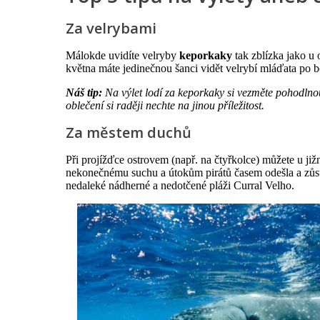
Za velrybami
Málokde uvidíte velryby
keporkaky
tak zblízka jako u 
května máte jedinečnou šanci vidět velrybí mláďata po 
Náš tip:
Na výlet lodí za keporkaky si vezměte pohodln
oblečení si raději nechte na jinou příležitost.
Za městem duchů
Při projížďce ostrovem (např. na čtyřkolce) můžete u ji
nekonečnému suchu a útokům pirátů časem odešla a zůst
nedaleké nádherné a nedotčené pláži Curral Velho.