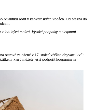
rního Atlantiku rodit v kapverdských vodách. Od března do
vodcem.
a v lodi bývá mokrá. Vysoké podpatky a elegantní
 na ostrově založené v 17. století většina obyvatel kvůli
žitkem, který můžete ještě podpořit koupáním na