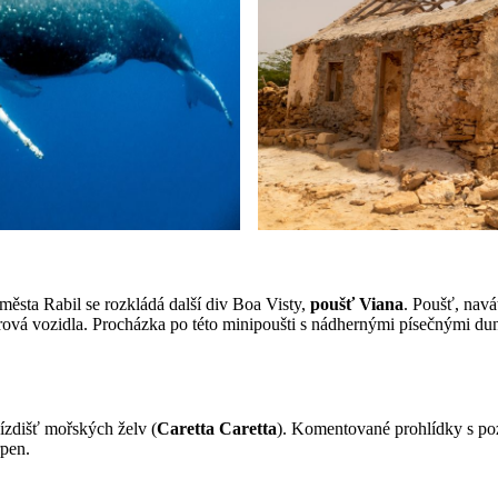
města Rabil se rozkládá další div Boa Visty,
poušť Viana
. Poušť, navá
rová vozidla. Procházka po této minipoušti s nádhernými písečnými dun
zdišť mořských želv (
Caretta Caretta
). Komentované prohlídky s po
rpen.