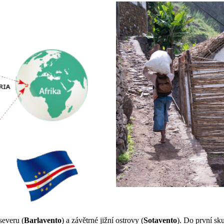
severu (
Barlavento
) a závětrné jižní ostrovy (
Sotavento
). Do první sk