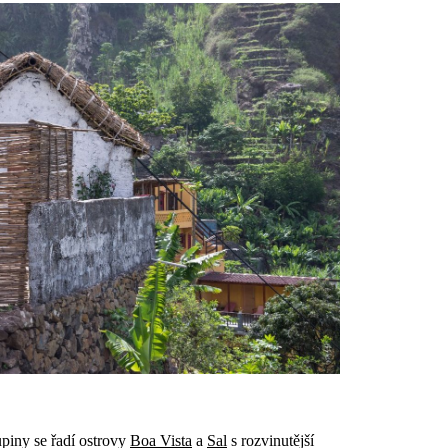
upiny se řadí ostrovy
Boa Vista
a
Sal
s rozvinutější