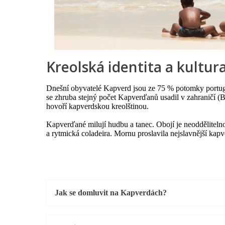
Kreolská identita a kultur
Dnešní obyvatelé Kapverd jsou ze 75 % potomky portugal
se zhruba stejný počet Kapverďanů usadil v zahraničí (Br
hovoří kapverdskou kreolštinou.
Kapverďané milují hudbu a tanec. Obojí je neodděliteln
a rytmická coladeira. Mornu proslavila nejslavnější kap
Jak se domluvit na Kapverdách?