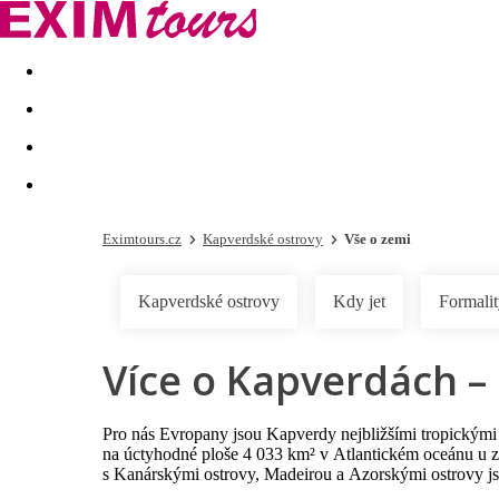
Akční nabídky
Last minute
First minute - Exotika a zim
Eximtours.cz
Kapverdské ostrovy
Vše o zemi
Kapverdské ostrovy
Kdy jet
Formali
Více o Kapverdách – 
Pro nás Evropany jsou Kapverdy nejbližšími tropickými 
na úctyhodné ploše 4 033 km² v Atlantickém oceánu u z
s Kanárskými ostrovy, Madeirou a Azorskými ostrovy j