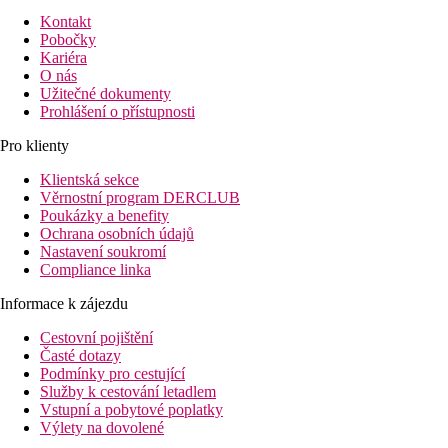
Kontakt
Pobočky
Kariéra
O nás
Užitečné dokumenty
Prohlášení o přístupnosti
Pro klienty
Klientská sekce
Věrnostní program DERCLUB
Poukázky a benefity
Ochrana osobních údajů
Nastavení soukromí
Compliance linka
Informace k zájezdu
Cestovní pojištění
Časté dotazy
Podmínky pro cestující
Služby k cestování letadlem
Vstupní a pobytové poplatky
Výlety na dovolené