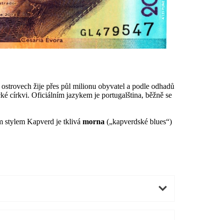
 ostrovech žije přes půl milionu obyvatel a podle odhadů
ké církvi. Oficiálním jazykem je portugalština, běžně se
m stylem Kapverd je tklivá
morna
(„kapverdské blues“)