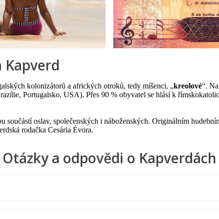
a Kapverd
ských kolonizátorů a afrických otroků, tedy míšenci, „
kreolové
“. Na
azílie, Portugalsko, USA). Přes 90 % obyvatel se hlásí k římskokatolic
ou součástí oslav, společenských i náboženských. Originálním hudební
verdská rodačka Cesária Évora.
Otázky a odpovědi o Kapverdách