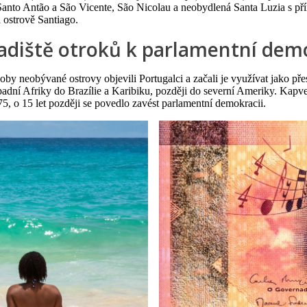
Santo Antão a São Vicente, São Nicolau a neobydlená Santa Luzia s pří
 ostrově Santiago.
ladiště otroků k parlamentní dem
oby neobývané ostrovy objevili Portugalci a začali je využívat jako pře
dní Afriky do Brazílie a Karibiku, později do severní Ameriky. Kapver
5, o 15 let později se povedlo zavést parlamentní demokracii.