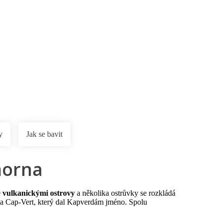
rnostní program DERCLUB
Pobočky
Časté dotazy
D
y
Jak se bavit
morna
 vulkanickými ostrovy
a několika ostrůvky se rozkládá
va Cap-Vert, který dal Kapverdám jméno. Spolu