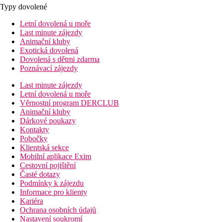
Typy dovolené
Letní dovolená u moře
Last minute zájezdy
Animační kluby
Exotická dovolená
Dovolená s dětmi zdarma
Poznávací zájezdy
Last minute zájezdy
Letní dovolená u moře
Věrnostní program DERCLUB
Animační kluby
Dárkové poukazy
Kontakty
Pobočky
Klientská sekce
Mobilní aplikace Exim
Cestovní pojištění
Časté dotazy
Podmínky k zájezdu
Informace pro klienty
Kariéra
Ochrana osobních údajů
Nastavení soukromí