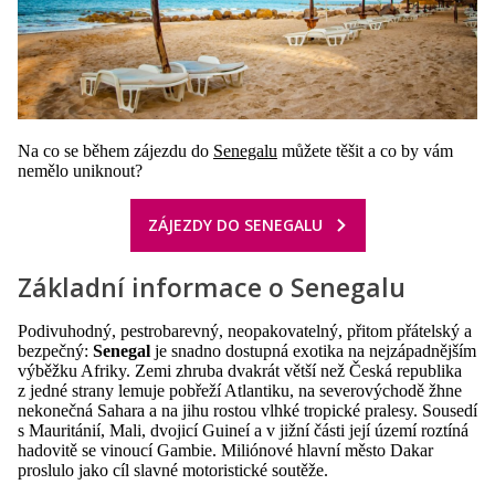
Na co se během zájezdu do
Senegalu
můžete těšit a co by vám
nemělo uniknout?
ZÁJEZDY DO SENEGALU
Základní informace o Senegalu
Podivuhodný, pestrobarevný, neopakovatelný, přitom přátelský a
bezpečný:
Senegal
je snadno dostupná exotika na nejzápadnějším
výběžku Afriky. Zemi zhruba dvakrát větší než Česká republika
z jedné strany lemuje pobřeží Atlantiku, na severovýchodě žhne
nekonečná Sahara a na jihu rostou vlhké tropické pralesy. Sousedí
s Mauritánií, Mali, dvojicí Guineí a v jižní části její území roztíná
hadovitě se vinoucí Gambie. Miliónové hlavní město Dakar
proslulo jako cíl slavné motoristické soutěže.