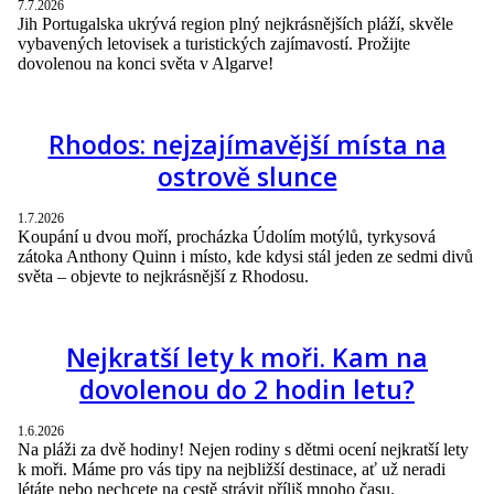
7.7.2026
Jih Portugalska ukrývá region plný nejkrásnějších pláží, skvěle
vybavených letovisek a turistických zajímavostí. Prožijte
dovolenou na konci světa v Algarve!
Rhodos: nejzajímavější místa na
ostrově slunce
1.7.2026
Koupání u dvou moří, procházka Údolím motýlů, tyrkysová
zátoka Anthony Quinn i místo, kde kdysi stál jeden ze sedmi divů
světa – objevte to nejkrásnější z Rhodosu.
Nejkratší lety k moři. Kam na
dovolenou do 2 hodin letu?
1.6.2026
Na pláži za dvě hodiny! Nejen rodiny s dětmi ocení nejkratší lety
k moři. Máme pro vás tipy na nejbližší destinace, ať už neradi
létáte nebo nechcete na cestě strávit příliš mnoho času.