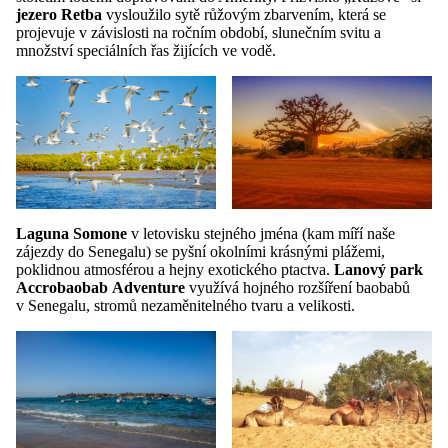
jezero
Retba
vysloužilo sytě růžovým zbarvením, která se
projevuje v závislosti na ročním období, slunečním svitu a
množství speciálních řas žijících ve vodě.
Laguna
Somone
v letovisku stejného jména (kam míří naše
zájezdy do Senegalu) se pyšní okolními krásnými plážemi,
poklidnou atmosférou a hejny exotického ptactva.
Lanový park
Accrobaobab
Adventure
využívá hojného rozšíření baobabů
v Senegalu, stromů nezaměnitelného tvaru a velikosti.