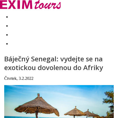
Akční nabídky
Last minute
First minute - Exotika a zim
Báječný Senegal: vydejte se na
exotickou dovolenou do Afriky
Čtvrtek, 3.2.2022