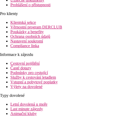
Užitečné dokumenty
Prohlášení o přístupnosti
Pro klienty
Klientská sekce
Věrnostní program DERCLUB
Poukázky a benefity
Ochrana osobních údajů
Nastavení soukromí
Compliance linka
Informace k zájezdu
Cestovní pojištění
Časté dotazy
Podmínky pro cestující
Služby k cestování letadlem
Vstupní a pobytové poplatky
Výlety na dovolené
Typy dovolené
Letní dovolená u moře
Last minute zájezdy
Animační kluby