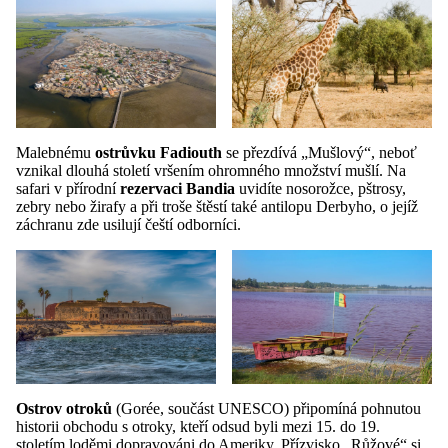
Malebnému
ostrůvku
Fadiouth
se přezdívá „Mušlový“, neboť
vznikal dlouhá století vršením ohromného množství mušlí. Na
safari v přírodní
rezervaci
Bandia
uvidíte nosorožce, pštrosy,
zebry nebo žirafy a při troše štěstí také antilopu Derbyho, o jejíž
záchranu zde usilují čeští odborníci.
Ostrov otroků
(Gorée, součást UNESCO) připomíná pohnutou
historii obchodu s otroky, kteří odsud byli mezi 15. do 19.
stoletím loděmi dopravováni do Ameriky. Přízvisko „Růžové“ si