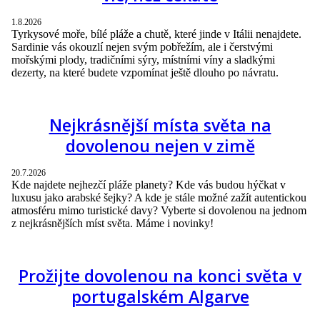
1.8.2026
Tyrkysové moře, bílé pláže a chutě, které jinde v Itálii nenajdete.
Sardinie vás okouzlí nejen svým pobřežím, ale i čerstvými
mořskými plody, tradičními sýry, místními víny a sladkými
dezerty, na které budete vzpomínat ještě dlouho po návratu.
Nejkrásnější místa světa na
dovolenou nejen v zimě
20.7.2026
Kde najdete nejhezčí pláže planety? Kde vás budou hýčkat v
luxusu jako arabské šejky? A kde je stále možné zažít autentickou
atmosféru mimo turistické davy? Vyberte si dovolenou na jednom
z nejkrásnějších míst světa. Máme i novinky!
Prožijte dovolenou na konci světa v
portugalském Algarve