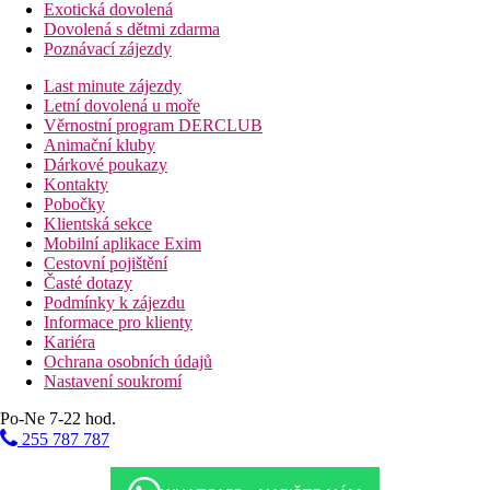
Exotická dovolená
Dovolená s dětmi zdarma
Poznávací zájezdy
Last minute zájezdy
Letní dovolená u moře
Věrnostní program DERCLUB
Animační kluby
Dárkové poukazy
Kontakty
Pobočky
Klientská sekce
Mobilní aplikace Exim
Cestovní pojištění
Časté dotazy
Podmínky k zájezdu
Informace pro klienty
Kariéra
Ochrana osobních údajů
Nastavení soukromí
Po-Ne 7-22 hod.
255 787 787