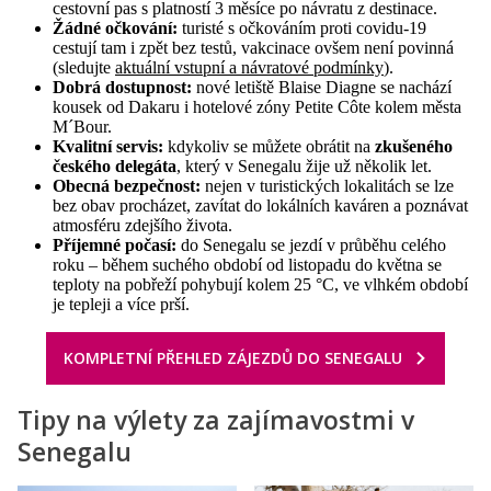
cestovní pas s platností 3 měsíce po návratu z destinace.
Žádné očkování:
turisté s očkováním proti covidu-19
cestují tam i zpět bez testů, vakcinace ovšem není povinná
(sledujte
aktuální vstupní a návratové podmínky
).
Dobrá dostupnost:
nové letiště Blaise Diagne se nachází
kousek od Dakaru i hotelové zóny Petite Côte kolem města
M´Bour.
Kvalitní servis:
kdykoliv se můžete obrátit na
zkušeného
českého delegáta
, který v Senegalu žije už několik let.
Obecná bezpečnost:
nejen v turistických lokalitách se lze
bez obav procházet, zavítat do lokálních kaváren a poznávat
atmosféru zdejšího života.
Příjemné počasí:
do Senegalu se jezdí v průběhu celého
roku – během suchého období od listopadu do května se
teploty na pobřeží pohybují kolem 25 °C, ve vlhkém období
je tepleji a více prší.
KOMPLETNÍ PŘEHLED ZÁJEZDŮ DO SENEGALU
Tipy na výlety za zajímavostmi v
Senegalu