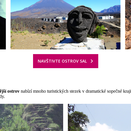
NAVŠTIVTE OSTROV SAL
ější ostrov
nabízí mnoho turistických stezek v dramatické sopečné kraji
dy.