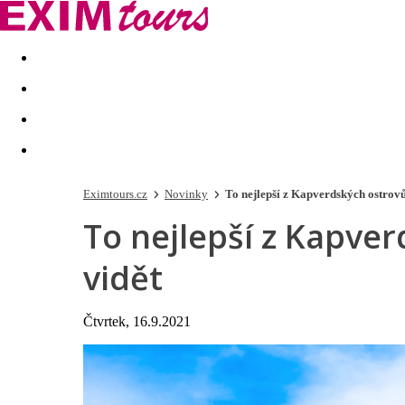
Akční nabídky
Last minute
First minute - Exotika a zim
Eximtours.cz
Novinky
To nejlepší z Kapverdských ostrovů 
To nejlepší z Kapver
vidět
Čtvrtek, 16.9.2021