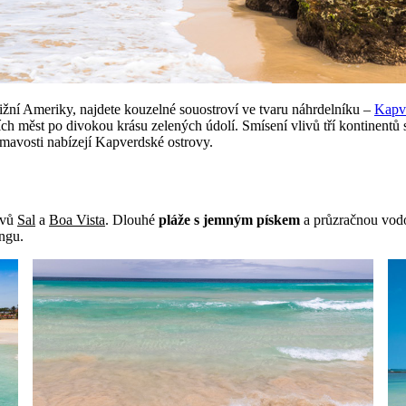
 Jižní Ameriky, najdete kouzelné souostroví ve tvaru náhrdelníku –
Kapve
ch měst po divokou krásu zelených údolí. Smísení vlivů tří kontinentů se
ajímavosti nabízejí Kapverdské ostrovy.
ovů
Sal
a
Boa Vista
. Dlouhé
pláže s jemným pískem
a průzračnou vodou
ingu.