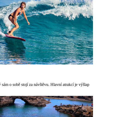
 sám o sobě stojí za návštěvu. Hlavní atrakcí je výšlap