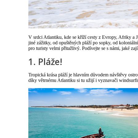
V srdci Atlantiku, kde se kříží cesty z Evropy, Afriky a
jiné zážitky, od opuštěných pláží po sopky, od koloniální
pro turisty velmi přitažlivý. Podívejte se s námi, jaké z
1. Pláže!
Tropická krása pláží je hlavním důvodem návštěvy ostr
díky větrnému Atlantiku si tu užijí i vyznavači windsurf