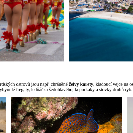
erdských ostrovů jsou např. chráněné
želvy karety
, kladoucí vejce na o
hynulé fregaty, ledňáčka šedohlavého, keporkaky a stovky druhů ryb.