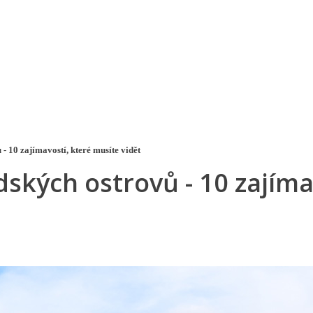
a u moře
Animační kluby
First minute – Léto 2027
Vě
- 10 zajímavostí, které musíte vidět
dských ostrovů - 10 zajíma