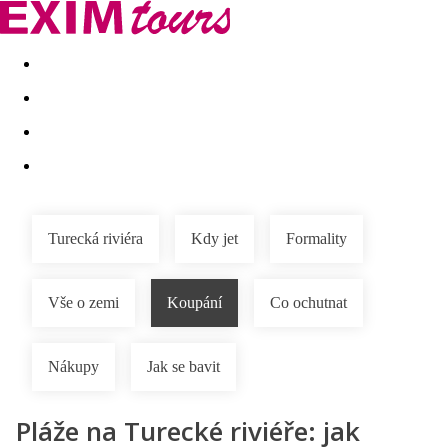
Akční nabídky
Last minute
First minute - Exotika a zim
Turecká riviéra
Kdy jet
Formality
Vše o zemi
Koupání
Co ochutnat
Nákupy
Jak se bavit
Pláže na Turecké riviéře: jak