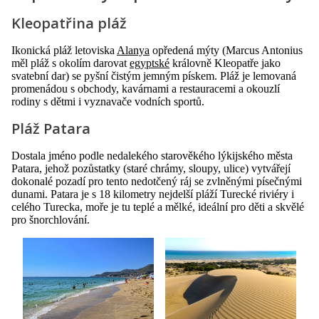
Kleopatřina pláž
Ikonická pláž letoviska
Alanya
opředená mýty (Marcus Antonius
měl pláž s okolím darovat
egyptské
královně Kleopatře jako
svatební dar) se pyšní čistým jemným pískem. Pláž je lemovaná
promenádou s obchody, kavárnami a restauracemi a okouzlí
rodiny s dětmi i vyznavače vodních sportů.
Pláž Patara
Dostala jméno podle nedalekého starověkého lýkijského města
Patara, jehož pozůstatky (staré chrámy, sloupy, ulice) vytvářejí
dokonalé pozadí pro tento nedotčený ráj se zvlněnými písečnými
dunami. Patara je s 18 kilometry nejdelší pláží Turecké riviéry i
celého Turecka, moře je tu teplé a mělké, ideální pro děti a skvělé
pro šnorchlování.