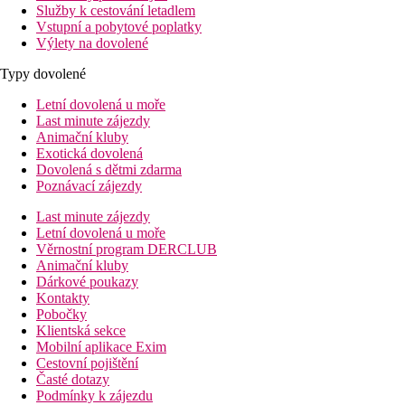
Služby k cestování letadlem
Vstupní a pobytové poplatky
Výlety na dovolené
Typy dovolené
Letní dovolená u moře
Last minute zájezdy
Animační kluby
Exotická dovolená
Dovolená s dětmi zdarma
Poznávací zájezdy
Last minute zájezdy
Letní dovolená u moře
Věrnostní program DERCLUB
Animační kluby
Dárkové poukazy
Kontakty
Pobočky
Klientská sekce
Mobilní aplikace Exim
Cestovní pojištění
Časté dotazy
Podmínky k zájezdu