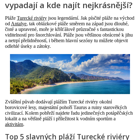
vypadají a kde najít nejkrásnější?
Pláže
Turecké riviéry
jsou legendární. Jak písčité pláže na východ
od
Antalye
, tak oblázkové pláže směrem na západ jsou dlouhé,
čisté a upravené, moře je křišťálově průzračné s fantastickou
viditelností pro šnorchlování. Pláže jsou většinou obrácené k jihu
a netrpí přelidněností, i během hlavní sezóny tu můžete objevit
odlehlé úseky a zátoky.
Zvláštní půvab dodávají plážím Turecké riviéry okolní
borovicové lesy, majestátní pohoří Taurus a ruiny starověkých
civilizací. Kolem pobřeží najdete řadu jedinečných potápěčských
lokalit a na většině pláží i příležitost k vodním sportům a
aktivitám
.
Top 5 slavných pláží Turecké riviéry