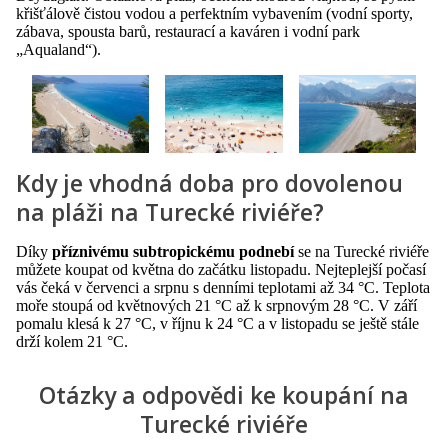
křišťálově čistou vodou a perfektním vybavením (vodní sporty,
zábava, spousta barů, restaurací a kaváren i vodní park
„Aqualand“).
Kdy je vhodná doba pro dovolenou
na pláži na Turecké riviéře?
Díky
příznivému subtropickému podnebí
se na Turecké riviéře
můžete koupat od května do začátku listopadu. Nejteplejší počasí
vás čeká v červenci a srpnu s denními teplotami až 34 °C. Teplota
moře stoupá od květnových 21 °C až k srpnovým 28 °C. V září
pomalu klesá k 27 °C, v říjnu k 24 °C a v listopadu se ještě stále
drží kolem 21 °C.
Otázky a odpovědi ke koupání na
Turecké riviéře