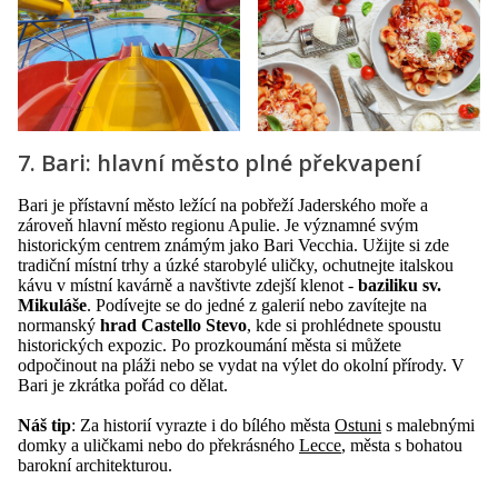
7. Bari: hlavní město plné překvapení
Bari je přístavní město ležící na pobřeží Jaderského moře a
zároveň hlavní město regionu Apulie. Je významné svým
historickým centrem známým jako Bari Vecchia. Užijte si zde
tradiční místní trhy a úzké starobylé uličky, ochutnejte italskou
kávu v místní kavárně a navštivte zdejší klenot -
baziliku sv.
Mikuláše
. Podívejte se do jedné z galerií nebo zavítejte na
normanský
hrad Castello Stevo
, kde si prohlédnete spoustu
historických expozic. Po prozkoumání města si můžete
odpočinout na pláži nebo se vydat na výlet do okolní přírody. V
Bari je zkrátka pořád co dělat.
Náš tip
: Za historií vyrazte i do bílého města
Ostuni
s malebnými
domky a uličkami nebo do překrásného
Lecce
, města s bohatou
barokní architekturou.