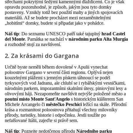
střechami pokrytými šedými kamennými dlaždicemi. Co je však
opravdu pozoruhodné, je způsob, jakým jsou tyto domky
postaveny. Vznikly totiž bez použití malty a jiných spojovacích
materiálů. Až se budete procházet mezi nezaměnitelnými
„hobitími“ domky, budete si připadat jako v pohádce.
Náš tip
: Do seznamu UNESCO patří také tajuplný
hrad Castel
del Monte
. Památka se nachází v
národním parku Alta Murgia
a rozhodně stojí za navštívení.
2. Za krásami do Gargana
Určitě byste neměli během dovolené v Apulii vynechat
poloostrov Gargano v severní části regionu. Oplývá nejen
kouzelnými plážemi s jemným pískem táhnoucí se podél
tyrkysových vod Jadranu, ale chlubí se i rybářskými vesničkami,
národním parkem, impozantními skalními útesy, piniovými lesy a
olivovými háji. Nezapomeňte navštívit nejvýše položené město a
poutní místo Monte Sant'Angelo
s historickým klášterem San
Michele Arcangelo či
městečko Peschici
ležící na skále. Přírodní
krása a rozmanitost poloostrova přitahují všechny milovníky
přírody, turistiky, historie i odpočinku. Jestli toužíte po
nefalšované Itálii, zajeďte si právě sem.
Náš tip
: Poznejte nedotčenou přírodu
Národního parku