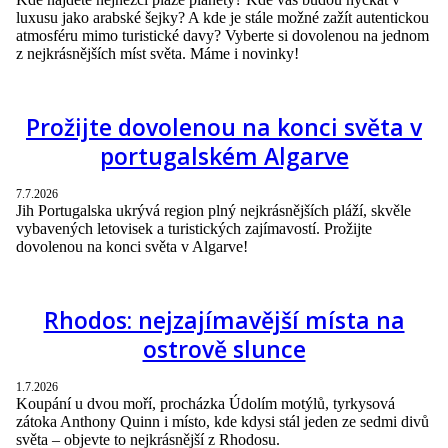
luxusu jako arabské šejky? A kde je stále možné zažít autentickou
atmosféru mimo turistické davy? Vyberte si dovolenou na jednom
z nejkrásnějších míst světa. Máme i novinky!
Prožijte dovolenou na konci světa v
portugalském Algarve
7.7.2026
Jih Portugalska ukrývá region plný nejkrásnějších pláží, skvěle
vybavených letovisek a turistických zajímavostí. Prožijte
dovolenou na konci světa v Algarve!
Rhodos: nejzajímavější místa na
ostrově slunce
1.7.2026
Koupání u dvou moří, procházka Údolím motýlů, tyrkysová
zátoka Anthony Quinn i místo, kde kdysi stál jeden ze sedmi divů
světa – objevte to nejkrásnější z Rhodosu.