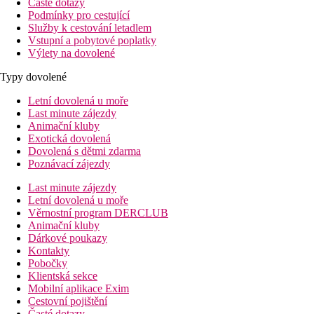
Časté dotazy
Podmínky pro cestující
Služby k cestování letadlem
Vstupní a pobytové poplatky
Výlety na dovolené
Typy dovolené
Letní dovolená u moře
Last minute zájezdy
Animační kluby
Exotická dovolená
Dovolená s dětmi zdarma
Poznávací zájezdy
Last minute zájezdy
Letní dovolená u moře
Věrnostní program DERCLUB
Animační kluby
Dárkové poukazy
Kontakty
Pobočky
Klientská sekce
Mobilní aplikace Exim
Cestovní pojištění
Časté dotazy