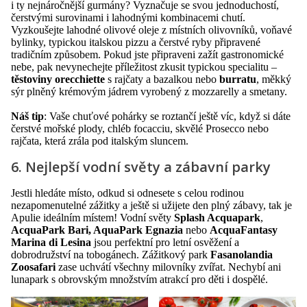
i ty nejnáročnější gurmány? Vyznačuje se svou jednoduchostí,
čerstvými surovinami i lahodnými kombinacemi chutí.
Vyzkoušejte lahodné olivové oleje z místních olivovníků, voňavé
bylinky, typickou italskou pizzu a čerstvé ryby připravené
tradičním způsobem. Pokud jste připraveni zažít gastronomické
nebe, pak nevynechejte příležitost zkusit typickou specialitu –
těstoviny orecchiette
s rajčaty a bazalkou nebo
burratu
, měkký
sýr plněný krémovým jádrem vyrobený z mozzarelly a smetany.
Náš tip
: Vaše chuťové pohárky se roztančí ještě víc, když si dáte
čerstvé mořské plody, chléb focacciu, skvělé Prosecco nebo
rajčata, která zrála pod italským sluncem.
6. Nejlepší vodní světy a zábavní parky
Jestli hledáte místo, odkud si odnesete s celou rodinou
nezapomenutelné zážitky a ještě si užijete den plný zábavy, tak je
Apulie ideálním místem! Vodní světy
Splash Acquapark
,
AcquaPark Bari, AquaPark Egnazia
nebo
AcquaFantasy
Marina di Lesina
jsou perfektní pro letní osvěžení a
dobrodružství na tobogánech. Zážitkový park
Fasanolandia
Zoosafari
zase uchvátí všechny milovníky zvířat. Nechybí ani
lunapark s obrovským množstvím atrakcí pro děti i dospělé.