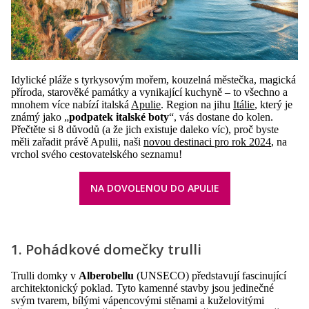
Idylické pláže s tyrkysovým mořem, kouzelná městečka, magická
příroda, starověké památky a vynikající kuchyně – to všechno a
mnohem více nabízí italská
Apulie
. Region na jihu
Itálie
, který je
známý jako „
podpatek italské boty
“, vás dostane do kolen.
Přečtěte si 8 důvodů (a že jich existuje daleko víc), proč byste
měli zařadit právě Apulii, naši
novou destinaci pro rok 2024
, na
vrchol svého cestovatelského seznamu!
NA DOVOLENOU DO APULIE
1. Pohádkové domečky trulli
Trulli domky v
Alberobellu
(UNSECO) představují fascinující
architektonický poklad. Tyto kamenné stavby jsou jedinečné
svým tvarem, bílými vápencovými stěnami a kuželovitými