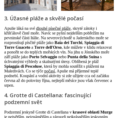
3. Úžasné pláže a skvělé počasí
Apulie láká na své
dlouhé písečné pláže
, skryté zátoky i
křišťálově čisté moře. Navíc se pyšní nejdelším pobřežím na
pevninské části Itálie. Na severovýchodě u Jaderského moře se
rozprostírají písčité pláže jako
Baia dei Turchi
,
Spiaggia di
Torre Guaceto
a
Torre dell'Orso
, kde můžete v klidu relaxovat
a ponořit se do teplých mořských vln. Na jihu u Jónského moře
září pláže jako
Porto Selvaggio
nebo
Punta della Suina
s
úchvatnými výhledy a skalnatými útesy. Oblíbená je pláž
Spiaggia di Pescoluse
, která by mohla soutěžit s plážemi na
Maledivách. Co se týče
počasí
, Apulie má příjemné teplé
podnebí. Koupání a vodní aktivity si zde užijete cca od začátku
června až do poloviny října, nejlepší měsíce jsou však červenec a
srpen.
4. Grotte di Castellana: fascinující
podzemní svět
Podzemní jeskyně Grotte di Castellana v
krasové oblasti Murge
je největším, nejznámějším a zároveň nejkrásnějším jeskynním