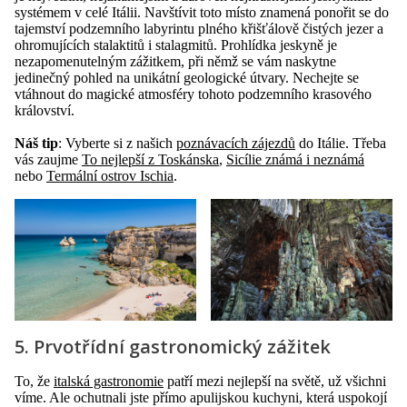
systémem v celé Itálii. Navštívit toto místo znamená ponořit se do
tajemství podzemního labyrintu plného křišťálově čistých jezer a
ohromujících stalaktitů i stalagmitů. Prohlídka jeskyně je
nezapomenutelným zážitkem, při němž se vám naskytne
jedinečný pohled na unikátní geologické útvary. Nechejte se
vtáhnout do magické atmosféry tohoto podzemního krasového
království.
Náš tip
: Vyberte si z našich
poznávacích zájezdů
do Itálie. Třeba
vás zaujme
To nejlepší z Toskánska
,
Sicílie známá i neznámá
nebo
Termální ostrov Ischia
.
5. Prvotřídní gastronomický zážitek
To, že
italská gastronomie
patří mezi nejlepší na světě, už všichni
víme. Ale ochutnali jste přímo apulijskou kuchyni, která uspokojí