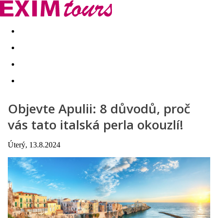
Akční nabídky
Last minute
First minute - Exotika a zim
Objevte Apulii: 8 důvodů, proč
vás tato italská perla okouzlí!
Úterý, 13.8.2024