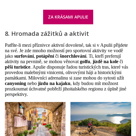
ZA KRÁSAMI APULIE
8. Hromada zážitků a aktivit
Patříte-li mezi příznivce aktivní dovolené, tak si v Apulii přijdete
na své. Je zde mnoho možností pro sportovní aktivity ve vodě
jako
surfování
,
potápění
či
šnorchlování
. Ti, kteří preferují
aktivity na pevnině, se mohou věnovat
golfu
,
jízdě na kole
či
pěší turistice
. Apulie disponuje řadou turistických tras, které vás
provedou malebnými vinicemi, olivovými háji a historickými
památkami. Milovníci adrenalinu si zase mohou do sytosti užít
canyoning
nebo
jízdu na kajaku
, kdy budou mít možnost
prozkoumat úchvatné pobřeží jihoitalského regionu z úplně jiné
perspektivy.