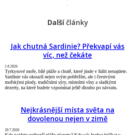
Další
články
Jak chutná Sardinie? Překvapí vás
víc, než čekáte
1.8.2026
Tyrkysové moře, bílé pláže a chutě, které jinde v Itálii nenajdete.
Sardinie vás okouzlí nejen svým pobřežím, ale i čerstvými
mořskými plody, tradičními sýry, místními víny a sladkými
dezerty, na které budete vzpomínat ještě dlouho po návratu.
Nejkrásnější místa světa na
dovolenou nejen v zimě
20.7.2026
Kde najdete nejhezčí pláže planety? Kde vás budou hýčkat v