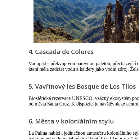
4. Cascada de Colores
Vodopád s překvapivou barevnou paletou, přecházející od
která měla zadržet vodu z kaldery jako vodní zdroj. Žele
5. Vavřínový les Bosque de Los Tilos
Biosférická rezervace UNESCO, vzácný ekosystém pocháze
od města Santa Cruz. K dispozici je návštěvnické centrum
6. Města v koloniálním stylu
La Palma nabízí i jedinečnou atmosféru koloniálního st
balkony nebo do malebných zákoutí
Los Llanos de Ari