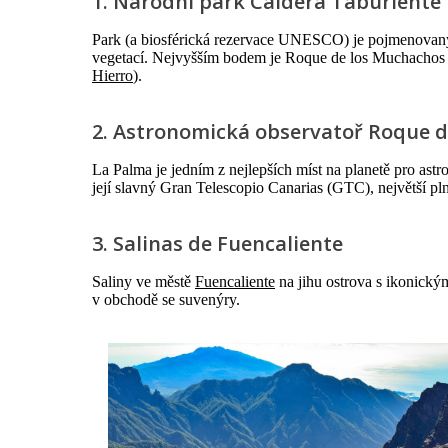
1. Národní park Caldera Taburiente
Park (a biosférická rezervace UNESCO) je pojmenovaný p
vegetací. Nejvyšším bodem je Roque de los Muchachos na
Hierro
).
2. Astronomická observatoř Roque 
La Palma je jedním z nejlepších míst na planetě pro as
její slavný Gran Telescopio Canarias (GTC), největší pl
3. Salinas de Fuencaliente
Saliny ve městě
Fuencaliente
na jihu ostrova s ikonický
v obchodě se suvenýry.