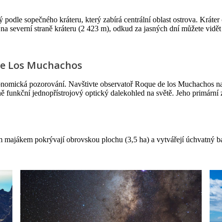
odle sopečného kráteru, který zabírá centrální oblast ostrova. Kráte
 severní straně kráteru (2 423 m), odkud za jasných dní můžete vidět
de Los Muchachos
tronomická pozorování. Navštivte observatoř Roque de los Muchachos n
ně funkční jednopřístrojový optický dalekohled na světě. Jeho primární
m majákem pokrývají obrovskou plochu (3,5 ha) a vytvářejí úchvatný ba