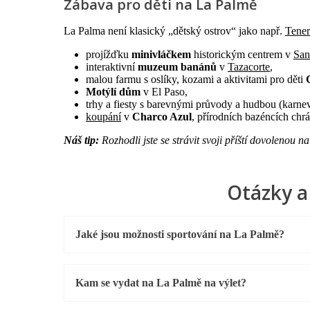
Zábava pro děti na La Palmě
La Palma není klasický „dětský ostrov“ jako např.
Tener
projížďku
minivláčkem
historickým centrem v
San
interaktivní
muzeum banánů
v
Tazacorte
,
malou farmu s oslíky, kozami a aktivitami pro děti
Motýlí dům
v El Paso,
trhy a fiesty s barevnými průvody a hudbou (karne
koupání
v
Charco Azul
, přírodních bazéncích chr
Náš tip:
Rozhodli jste se strávit svoji příští dovolenou 
Otázky a
Jaké jsou možnosti sportování na La Palmě?
Kam se vydat na La Palmě na výlet?