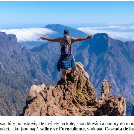
 túry po ostrově, ale i výlety na kole, šnorchlování a ponory do mořs
akcí, jako jsou např.
saliny ve Fuencaliente
, vodopád
Cascada de lo