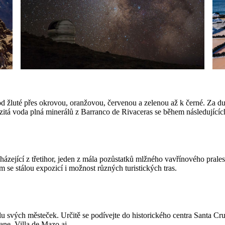
 žluté přes okrovou, oranžovou, červenou a zelenou až k černé. Za duh
zitá voda plná minerálů z Barranco de Rivaceras se během následujících
jící z třetihor, jeden z mála pozůstatků mlžného vavřínového pralesa 
 se stálou expozicí i možnost různých turistických tras.
ylu svých městeček. Určitě se podívejte do historického centra Santa 
dane
, Villa de Mazo aj.