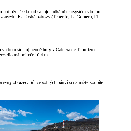
r o průměru 10 km obsahuje unikátní ekosystém s bujnou
 sousední Kanárské ostrovy (
Tenerife
,
La Gomeru
,
El
a vrcholu stejnojmenné hory v Caldera de Taburiente a
 zrcadlo má průměr 10,4 m.
revný obrazec. Sůl ze solných pánví si na místě koupíte