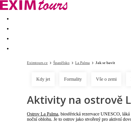
Akční nabídky
Last minute
First minute - Exotika a zim
Eximtours.cz
Španělsko
La Palma
Jak se bavit
Kdy jet
Formality
Vše o zemi
Aktivity na ostrově L
Ostrov La Palma
, biosférická rezervace UNESCO, láká c
noční oblohu. Je to ostrov jako stvořený pro aktivní dov