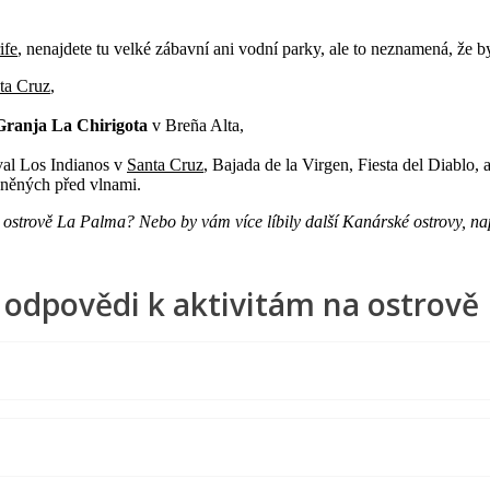
ife
, nenajdete tu velké zábavní ani vodní parky, ale to neznamená, že by
ta Cruz
,
Granja La Chirigota
v Breña Alta,
val Los Indianos v
Santa Cruz
, Bajada de la Virgen, Fiesta del Diablo, a
áněných před vlnami.
na ostrově La Palma? Nebo by vám více líbily další Kanárské ostrovy, n
 odpovědi k aktivitám na ostrově