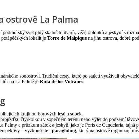
na ostrově La Palma
 podmořský svět plný skalních útvarů, věží, oblouků a jeskyní s rozman
 potápěčských lokalit je
Torre de Malpique
na jihu ostrova, dobré po
nárského souostroví
. Tradiční cesty, které po staletí využívali obyvate
h túr na La Palmě je
Ruta de los Volcanes
.
ng
šplhajících krajinou borových lesů a sopek.
rojížďku čtyřkolkou v sopečném terénu nebo výlet do podzemí lávový
a Palmy a průzkum zátok a jeskyň, jako je Porís de Candelaria, tajná 
perspektivy – vyzkoušejte i
paragliding
, který na ostrově organizují mís