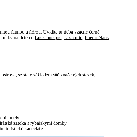
itou faunou a flórou. Uvidíte tu třeba vzácné černé
dmínky najdete i u
Los Cancajos
,
Tazacorte
,
Puerto Naos
lé ostrova, se staly základem sítě značených stezek,
mi tunely.
pirátská zátoka s rybářskými domky.
tní turistické kanceláře.