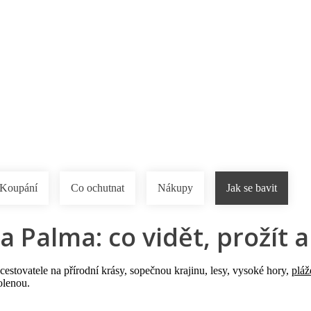
a u moře
Animační kluby
First minute – Léto 2027
Vě
Koupání
Co ochutnat
Nákupy
Jak se bavit
a Palma: co vidět, prožít a
estovatele na přírodní krásy, sopečnou krajinu, lesy, vysoké hory,
pláž
olenou.