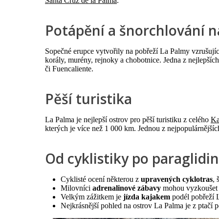
Santa Cruz de la Palma
.
Potápění a šnorchlování 
Sopečné erupce vytvořily na pobřeží La Palmy vzrušující
korály, murény, rejnoky a chobotnice. Jedna z nejlepších
či Fuencaliente.
Pěší turistika
La Palma je nejlepší ostrov pro pěší turistiku z celého
Ka
kterých je více než 1 000 km. Jednou z nejpopulárnějšíc
Od cyklistiky po paraglidi
Cyklisté ocení některou z
upravených cyklotras
, 
Milovníci
adrenalinové zábavy
mohou vyzkoušet p
Velkým zážitkem je
jízda kajakem
podél pobřeží L
Nejkrásnější pohled na ostrov La Palma je z ptačí 