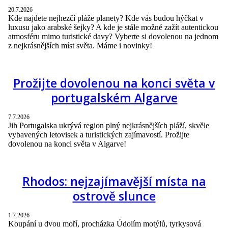
20.7.2026
Kde najdete nejhezčí pláže planety? Kde vás budou hýčkat v
luxusu jako arabské šejky? A kde je stále možné zažít autentickou
atmosféru mimo turistické davy? Vyberte si dovolenou na jednom
z nejkrásnějších míst světa. Máme i novinky!
Prožijte dovolenou na konci světa v
portugalském Algarve
7.7.2026
Jih Portugalska ukrývá region plný nejkrásnějších pláží, skvěle
vybavených letovisek a turistických zajímavostí. Prožijte
dovolenou na konci světa v Algarve!
Rhodos: nejzajímavější místa na
ostrově slunce
1.7.2026
Koupání u dvou moří, procházka Údolím motýlů, tyrkysová