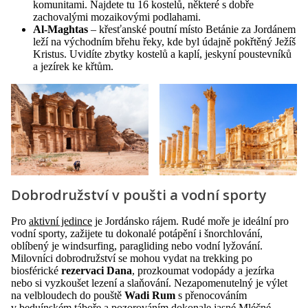
komunitami. Najdete tu 16 kostelů, některé s dobře
zachovalými mozaikovými podlahami.
Al-Maghtas
– křesťanské poutní místo Betánie za Jordánem
leží na východním břehu řeky, kde byl údajně pokřtěný Ježíš
Kristus. Uvidíte zbytky kostelů a kaplí, jeskyní poustevníků
a jezírek ke křtům.
Dobrodružství v poušti a vodní sporty
Pro
aktivní jedince
je Jordánsko rájem. Rudé moře je ideální pro
vodní sporty, zažijete tu dokonalé potápění i šnorchlování,
oblíbený je windsurfing, paragliding nebo vodní lyžování.
Milovníci dobrodružství se mohou vydat na trekking po
biosférické
rezervaci Dan
a
, prozkoumat vodopády a jezírka
nebo si vyzkoušet lezení a slaňování. Nezapomenutelný je výlet
na velbloudech do pouště
Wadi Rum
s přenocováním
v beduínském táboře a pozorováním dokonale jasné Mléčné