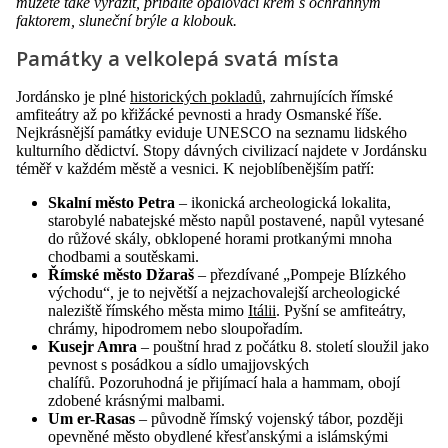
můžete také vyrazit, přibalte opalovací krém s ochranným
faktorem, sluneční brýle a klobouk.
Památky a velkolepá svatá místa
Jordánsko je plné
historických pokladů
, zahrnujících římské
amfiteátry až po křižácké pevnosti a hrady Osmanské říše.
Nejkrásnější památky eviduje UNESCO na seznamu lidského
kulturního dědictví. Stopy dávných civilizací najdete v Jordánsku
téměř v každém městě a vesnici. K nejoblíbenějším patří:
Skalní město Petra
– ikonická archeologická lokalita,
starobylé nabatejské město napůl postavené, napůl vytesané
do růžové skály, obklopené horami protkanými mnoha
chodbami a soutěskami.
Římské město Džaraš
– přezdívané „Pompeje Blízkého
východu“, je to největší a nejzachovalejší archeologické
naleziště římského města mimo
Itálii
. Pyšní se amfiteátry,
chrámy, hipodromem nebo sloupořadím.
Kusejr Amra
– pouštní hrad z počátku 8. století sloužil jako
pevnost s posádkou a sídlo umajjovských
chalífů. Pozoruhodná je přijímací hala a hammam, obojí
zdobené krásnými malbami.
Um er-Rasas
– původně římský vojenský tábor, později
opevněné město obydlené křesťanskými a islámskými