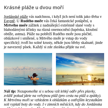
Krásné pláže u dvou moří
Jordánské pláže
vás nadchnou, i když jich není tolik jako třeba v
Egyptě
. U
Rudého moře
vás čeká fantastické potápění, u
Mrtvého moře
zážitek z nadnášející extrémně slané vody s
blahodárnými účinky na různá onemocnění (lupénka, kloubní
obtíže, astma). Pláže na pobřeží Rudého moře jsou písčité,
oblázkové i smíšené, u Mrtvého moře je vstup do vody
specifický; tvoří ho solné krusty, někde jsou břehy skalnaté, jinde
je navezený písek. Každý si zde zkrátka přijde na své.
Náš tip:
Nezapomeňte si s sebou vzít lehký oděv přes plavky,
zvlášť pokud jdete na veřejnou pláž (pro cestu na pláž a zpátky).
K Mrtvému moři se vzhledem k oblázkům a ostřejším krystalkům
soli vyplatí boty do vody. I v zimních měsících, kdy do Jordánska