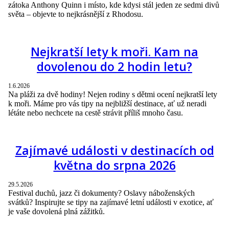
zátoka Anthony Quinn i místo, kde kdysi stál jeden ze sedmi divů
světa – objevte to nejkrásnější z Rhodosu.
Nejkratší lety k moři. Kam na
dovolenou do 2 hodin letu?
1.6.2026
Na pláži za dvě hodiny! Nejen rodiny s dětmi ocení nejkratší lety
k moři. Máme pro vás tipy na nejbližší destinace, ať už neradi
létáte nebo nechcete na cestě strávit příliš mnoho času.
Zajímavé události v destinacích od
května do srpna 2026
29.5.2026
Festival duchů, jazz či dokumenty? Oslavy náboženských
svátků? Inspirujte se tipy na zajímavé letní události v exotice, ať
je vaše dovolená plná zážitků.