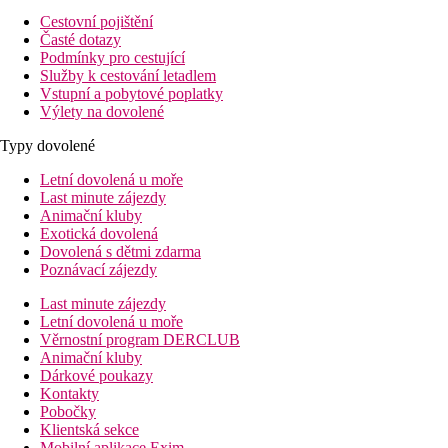
Cestovní pojištění
Časté dotazy
Podmínky pro cestující
Služby k cestování letadlem
Vstupní a pobytové poplatky
Výlety na dovolené
Typy dovolené
Letní dovolená u moře
Last minute zájezdy
Animační kluby
Exotická dovolená
Dovolená s dětmi zdarma
Poznávací zájezdy
Last minute zájezdy
Letní dovolená u moře
Věrnostní program DERCLUB
Animační kluby
Dárkové poukazy
Kontakty
Pobočky
Klientská sekce
Mobilní aplikace Exim