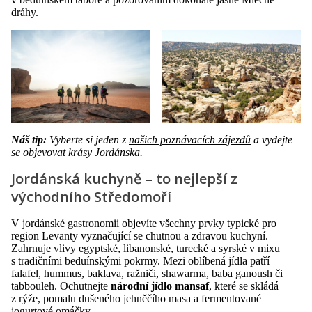
dráhy.
Náš tip:
Vyberte si jeden z
našich poznávacích zájezdů
a vydejte
se objevovat krásy Jordánska.
Jordánská kuchyně – to nejlepší z
východního Středomoří
V
jordánské gastronomii
objevíte všechny prvky typické pro
region Levanty vyznačující se chutnou a zdravou kuchyní.
Zahrnuje vlivy egyptské, libanonské, turecké a syrské v mixu
s tradičními beduínskými pokrmy. Mezi oblíbená jídla patří
falafel, hummus, baklava, ražniči, shawarma, baba ganoush či
tabbouleh. Ochutnejte
národní jídlo mansaf
, které se skládá
z rýže, pomalu dušeného jehněčího masa a fermentované
jogurtové omáčky.