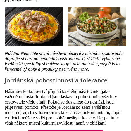
Náš tip:
Nenechte si ujít návštěvu některé z místních restaurací a
dopřejte si nezapomenutelný gastronomický zážitek. Vyhlášené
jordánské speciality si můžete koupit také na trzích, stejně jako
řemeslné výrobky a produkty z Mrtvého moře.
Jordánská pohostinnost a tolerance
Hášimovské království přijímá každého návštěvníka jako
váženého hosta. Jordánci jsou laskaví a pohostinní a
všechny
cestovatele vřele vítají
. Pokud se dostanete do nesnází, jsou
připraveni pomoci. Přestože je Jordánsko zemí s většinou
muslimů,
žijí tu v harmonii
s křesťanskými komunitami, např.
v ulicích můžete vidět proti sobě mešity a kostely. Respektujte
však některé
místní kulturní zvyklosti
, např. v oblékání.