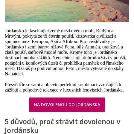
Jordánsko je fascinující země mezi dvěma moři, Rudým a
Mrtvým, pokrytá ze tří čtvrtin pouští, křižovatka civilizací a
spojnice mezi Evropou, Asií a Afrikou. Pro návštěvníky je
Jordánsko
i zemí barev: růžová Petra, bílý Ammán, oranžová a
zlatá poušť, safírově modré moře. Kromě toho je Jordánsko
destinací mnoha zážitků. Nenechte si ujít dobrodružství v poušti,
potápění u korálových útesů či prohlídku památek od římského
města Džaraš po podivuhodnou Petru, město vytesané do skály
Nabatejci.
Přesvědčte se sami a objevte perfektní kombinaci vzrušujících
zážitků a pohodové relaxace v luxusních letoviscích Jordánska.
NA DOVOLENOU DO JORDÁNSKA
5 důvodů, proč strávit dovolenou v
Jordánsku