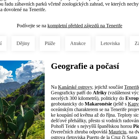
ou řadu zábavních parků včetně zoologických zahrad, ve kterých nechyb
na dovolené na Tenerife.
Podívejte se na
kompletní přehled zájezdů na Tenerife
í
Dějiny
Pláže
Atrakce
Letoviska
Z
Geografie a počasí
Na
Kanárské ostrovy
, jejichž součást
Tenerif
Geograficky patří do
Afriky
(vzdálenost výc
necelých 300 kilometrů), politicky do
Evrop
geobotanicky do
Makaronésie
(ještě s
Kapv
oceánským charakterem se na Tenerife projevu
ke koupání od května až do října. Teploty sic
dešťové přeháňky, přesto si vodních radováne
Pohoří Teide s nejvyšší španělskou horou
Pi
čtverečních zhruba odpovídá
Mauriciu
, na d
ostrova (letoviska
Puerto de la Cruz
či
Santa