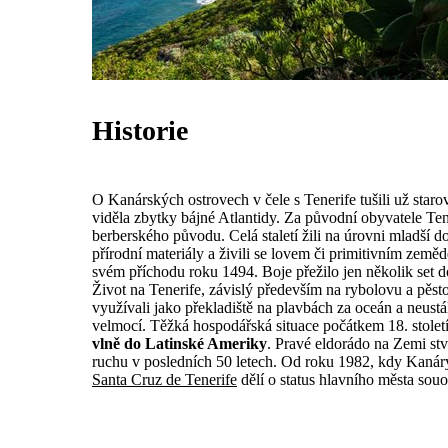
Historie
O Kanárských ostrovech v čele s Tenerife tušili už sta
viděla zbytky bájné Atlantidy. Za původní obyvatele T
berberského původu. Celá staletí žili na úrovni mladší
přírodní materiály a živili se lovem či primitivním zemědě
svém příchodu roku 1494. Boje přežilo jen několik set do
Život na Tenerife, závislý především na rybolovu a pěst
využívali jako překladiště na plavbách za oceán a neustá
velmocí. Těžká hospodářská situace počátkem 18. stole
vlně do Latinské Ameriky
. Pravé eldorádo na Zemi stv
ruchu v posledních 50 letech. Od roku 1982, kdy Kanáry
Santa Cruz de Tenerife
dělí o status hlavního města souo