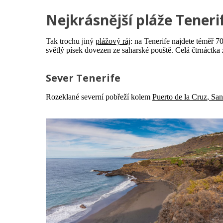
Nejkrásnější pláže Teneri
Tak trochu jiný
plážový ráj
: na Tenerife najdete téměř 7
světlý písek dovezen ze saharské pouště. Celá čtrnáctka z
Sever Tenerife
Rozeklané severní pobřeží kolem
Puerto de la Cruz
,
San