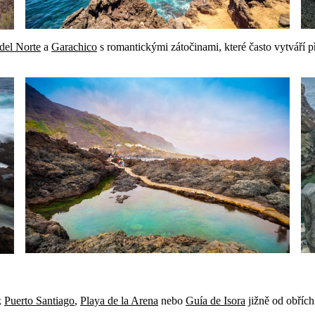
del Norte
a
Garachico
s romantickými zátočinami, které často vytváří 
k
Puerto Santiago
,
Playa de la Arena
nebo
Guía de Isora
jižně od obřích