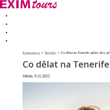
Akční nabídky
Last minute
First minute - Exotika a zim
Eximtours.cz
Novinky
Co dělat na Tenerife: pláže, divy p
Co dělat na Tenerife
Středa, 9.11.2022