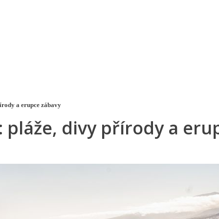
a u moře
Animační kluby
First minute – Léto 2027
Vě
řírody a erupce zábavy
: pláže, divy přírody a er