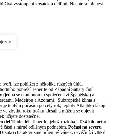
í živá vystoupení kosatek a delfínů. Nechte se přenést
ájezdy
e
tvoří, lze pohlížet z několika různých úhlů.
hodního pobřeží Tenerife od Západní Sahary činí
y
(jedná se o autonomní společenství
Španělska
) a
erdami
,
Madeirou
a
Azorami
). Subtropické klima s
je teplým počasím po celý rok, teploty Atlantiku lákají
e ve zbytku roku trošku klesají a můžou se objevit
k užijete dostatečně.
co del Teide
dělí Tenerife, jehož rozloha 2 034 kilometrů
vě části s mírně odlišným podnebím.
Počasí na severu
 Ursula
) charakterizuje příjemný vánek, osvěžující vlhký