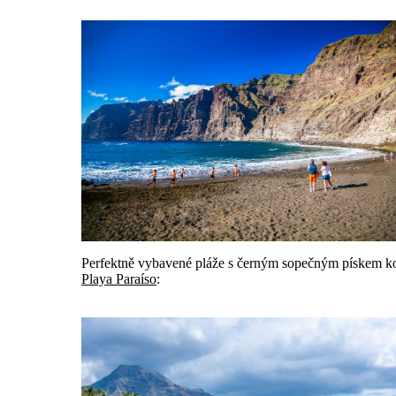
Perfektně vybavené pláže s černým sopečným pískem kolem
Playa Paraíso
: