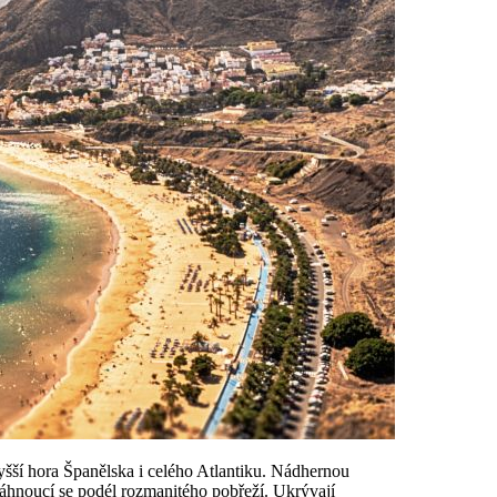
yšší hora Španělska i celého Atlantiku. Nádhernou
táhnoucí se podél rozmanitého pobřeží. Ukrývají