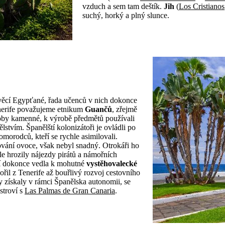
vzduch a sem tam deštík.
Jih
(
Los Cristianos
suchý, horký a plný slunce.
rověcí Egypťané, řada učenců v nich dokonce
enerife považujeme etnikum
Guančů
, zřejmě
 doby kamenné, k výrobě předmětů používali
lstvím. Španělští kolonizátoři je ovládli po
morodců, kteří se rychle asimilovali.
ování ovoce, však nebyl snadný. Otrokáři ho
le hrozily nájezdy pirátů a námořních
tí dokonce vedla k mohutné
vystěhovalecké
ořil z Tenerife až bouřlivý rozvoj cestovního
 získaly v rámci Španělska autonomii, se
stroví s
Las Palmas de Gran Canaria
.