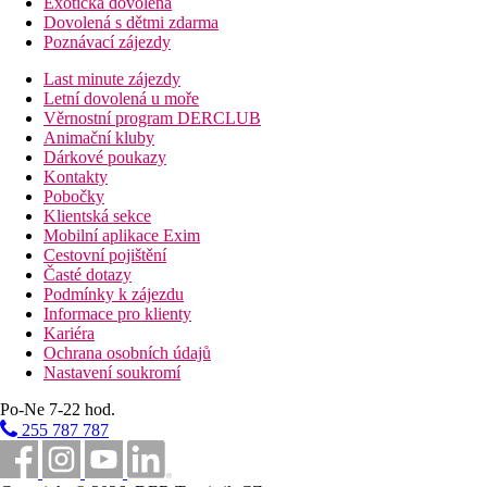
Exotická dovolená
Dovolená s dětmi zdarma
Poznávací zájezdy
Last minute zájezdy
Letní dovolená u moře
Věrnostní program DERCLUB
Animační kluby
Dárkové poukazy
Kontakty
Pobočky
Klientská sekce
Mobilní aplikace Exim
Cestovní pojištění
Časté dotazy
Podmínky k zájezdu
Informace pro klienty
Kariéra
Ochrana osobních údajů
Nastavení soukromí
Po-Ne 7-22 hod.
255 787 787