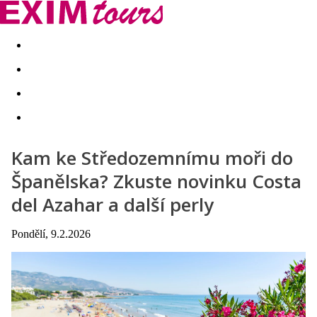
Akční nabídky
Last minute
First minute - Exotika a zim
Kam ke Středozemnímu moři do
Španělska? Zkuste novinku Costa
del Azahar a další perly
Pondělí, 9.2.2026