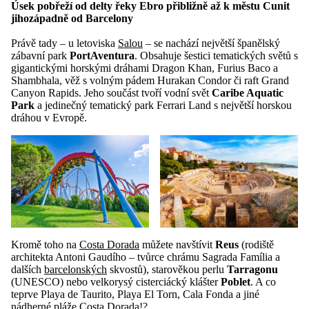
Úsek pobřeží od delty řeky Ebro přibližně až k městu Cunit
jihozápadně od Barcelony
Právě tady – u letoviska
Salou
– se nachází největší španělský
zábavní park
PortAventura
. Obsahuje šestici tematických světů s
gigantickými horskými dráhami Dragon Khan, Furius Baco a
Shambhala, věž s volným pádem Hurakan Condor či raft Grand
Canyon Rapids. Jeho součást tvoří vodní svět
Caribe Aquatic
Park
a jedinečný tematický park Ferrari Land s největší horskou
dráhou v Evropě.
Kromě toho na
Costa Dorada
můžete navštívit
Reus
(rodiště
architekta Antoni Gaudího – tvůrce chrámu Sagrada Família a
dalších
barcelonských
skvostů), starověkou perlu
Tarragonu
(UNESCO) nebo velkorysý cisterciácký klášter
Poblet
. A co
teprve Playa de Taurito, Playa El Torn, Cala Fonda a jiné
nádherné
pláže Costa Dorada
!?