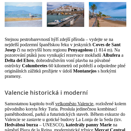
Stejnou pestrobarevností hýří zdejší příroda – vydejte se na
nejdelší podzemní španělskou řeku v jeskyních
Coves de Sant
Josep
či na nejvyšší horu regionu
Penyagolosu
(1 814 m). Na
pozorování ptáků jsou vynikající rezervace mokřadů
Albufera
a
Delta del Ebro
, dobrodružstvím voní plavba na půvabné
ostrůvky
Columbretes
60 kilometrů od pobřeží a odpoledne plné
originálních zážitků prožijete v údolí
Montanejos
s horkými
prameny.
Valencie historická i moderní
Samostatnou kapitolu tvoří
velkoměsto Valencie
, rozložené kolem
původního koryta řeky Turia. Proslula jedinečnou kombinací
pamětihodností, parků a futuristických staveb. Během exkurze do
Valencie se zastavte u gotické budovy La Lonja de la Seda (tzv.
Hedvábná burza
– UNESCO),
katedrály panny Marie
na
náměstí Plaza de la Reina, modernistické tržnice
Mercat Central