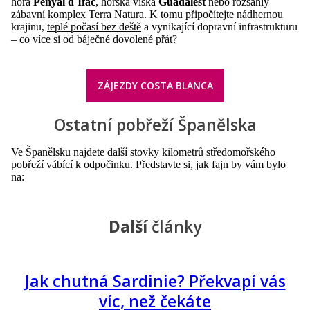
hora
Penyal d´Ifac
, horská víska
Guadalest
nebo rozsáhlý
zábavní komplex Terra Natura. K tomu připočítejte nádhernou
krajinu,
teplé počasí bez deště
a vynikající dopravní infrastrukturu
– co více si od báječné dovolené přát?
ZÁJEZDY COSTA BLANCA
Ostatní pobřeží Španělska
Ve Španělsku najdete další stovky kilometrů středomořského
pobřeží vábící k odpočinku. Představte si, jak fajn by vám bylo
na:
Další
články
Jak chutná Sardinie? Překvapí vás
víc, než čekáte