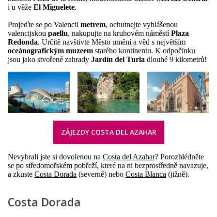
i u věže
El Miguelete
.
Projeďte se po Valencii
metrem
, ochutnejte vyhlášenou
valencijskou
paellu
, nakupujte na kruhovém náměstí
Plaza
Redonda
. Určitě navštivte Město umění a věd s největším
oceánografickým muzeem
starého kontinentu. K odpočinku
jsou jako stvořené zahrady
Jardín del Turia
dlouhé 9 kilometrů!
ZÁJEZDY COSTA DEL AZAHAR
Nevybrali jste si dovolenou na
Costa del Azahar
? Porozhlédněte
se po středomořském pobřeží, které na ni bezprostředně navazuje,
a zkuste
Costa Dorada
(severně) nebo
Costa Blanca
(jižně).
Costa Dorada