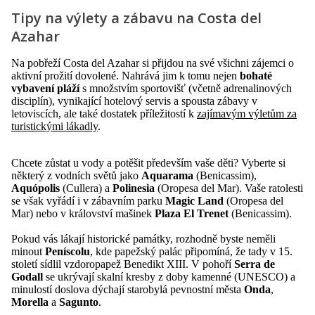
Tipy na výlety a zábavu na Costa del
Azahar
Na pobřeží Costa del Azahar si přijdou na své všichni zájemci o
aktivní prožití dovolené. Nahrává jim k tomu nejen
bohaté
vybavení pláží
s množstvím sportovišť (včetně adrenalinových
disciplín), vynikající hotelový servis a spousta zábavy v
letoviscích, ale také dostatek příležitostí k
zajímavým výletům za
turistickými lákadly
.
Chcete zůstat u vody a potěšit především vaše děti? Vyberte si
některý z vodních světů jako
Aquarama
(Benicassim),
Aquópolis
(Cullera) a
Polinesia
(Oropesa del Mar). Vaše ratolesti
se však vyřádí i v zábavním parku
Magic Land
(Oropesa del
Mar) nebo v království mašinek
Plaza El Trenet
(Benicassim).
Pokud vás lákají historické památky, rozhodně byste neměli
minout
Peníscolu
, kde papežský palác připomíná, že tady v 15.
století sídlil vzdoropapež Benedikt XIII. V pohoří
Serra de
Godall
se ukrývají skalní kresby z doby kamenné (UNESCO) a
minulostí doslova dýchají starobylá pevnostní města
Onda
,
Morella
a
Sagunto
.