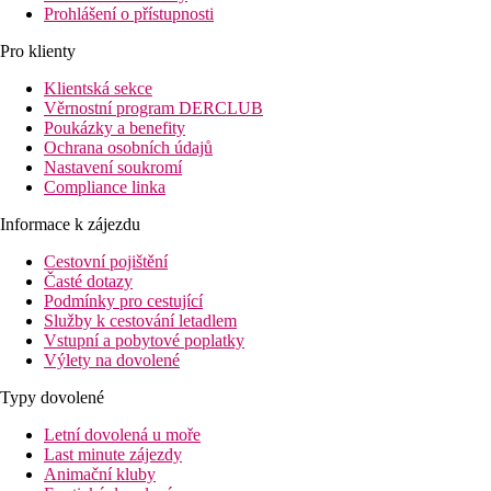
Prohlášení o přístupnosti
Pro klienty
Klientská sekce
Věrnostní program DERCLUB
Poukázky a benefity
Ochrana osobních údajů
Nastavení soukromí
Compliance linka
Informace k zájezdu
Cestovní pojištění
Časté dotazy
Podmínky pro cestující
Služby k cestování letadlem
Vstupní a pobytové poplatky
Výlety na dovolené
Typy dovolené
Letní dovolená u moře
Last minute zájezdy
Animační kluby