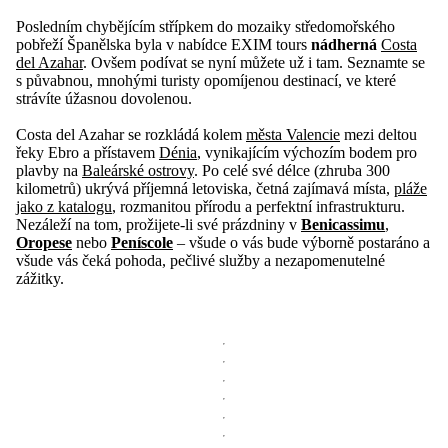
Posledním chybějícím střípkem do mozaiky středomořského
pobřeží Španělska byla v nabídce EXIM tours
nádherná
Costa
del Azahar
. Ovšem podívat se nyní můžete už i tam. Seznamte se
s půvabnou, mnohými turisty opomíjenou destinací, ve které
strávíte úžasnou dovolenou.
Costa del Azahar se rozkládá kolem
města Valencie
mezi deltou
řeky Ebro a přístavem
Dénia
, vynikajícím výchozím bodem pro
plavby na
Baleárské ostrovy
. Po celé své délce (zhruba 300
kilometrů) ukrývá příjemná letoviska, četná zajímavá místa,
pláže
jako z katalogu
, rozmanitou přírodu a perfektní infrastrukturu.
Nezáleží na tom, prožijete-li své prázdniny v
Benicassimu
,
Oropese
nebo
Peníscole
– všude o vás bude výborně postaráno a
všude vás čeká pohoda, pečlivé služby a nezapomenutelné
zážitky.