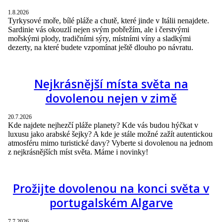
1.8.2026
Tyrkysové moře, bílé pláže a chutě, které jinde v Itálii nenajdete.
Sardinie vás okouzlí nejen svým pobřežím, ale i čerstvými
mořskými plody, tradičními sýry, místními víny a sladkými
dezerty, na které budete vzpomínat ještě dlouho po návratu.
Nejkrásnější místa světa na
dovolenou nejen v zimě
20.7.2026
Kde najdete nejhezčí pláže planety? Kde vás budou hýčkat v
luxusu jako arabské šejky? A kde je stále možné zažít autentickou
atmosféru mimo turistické davy? Vyberte si dovolenou na jednom
z nejkrásnějších míst světa. Máme i novinky!
Prožijte dovolenou na konci světa v
portugalském Algarve
7.7.2026