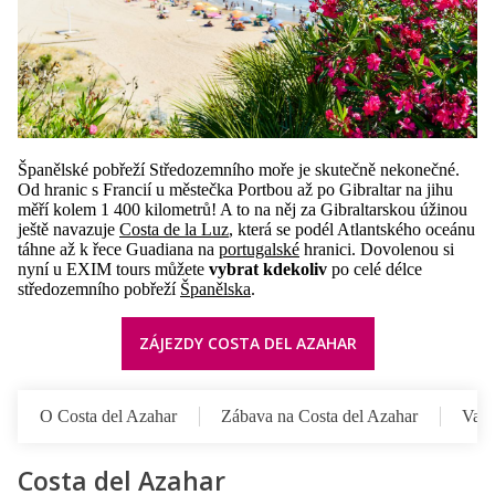
Španělské pobřeží Středozemního moře je skutečně nekonečné.
Od hranic s Francií u městečka Portbou až po Gibraltar na jihu
měří kolem 1 400 kilometrů! A to na něj za Gibraltarskou úžinou
ještě navazuje
Costa de la Luz
, která se podél Atlantského oceánu
táhne až k řece Guadiana na
portugalské
hranici. Dovolenou si
nyní u EXIM tours můžete
vybrat kdekoliv
po celé délce
středozemního pobřeží
Španělska
.
ZÁJEZDY COSTA DEL AZAHAR
O Costa del Azahar
Zábava na Costa del Azahar
Vale
Costa del Azahar