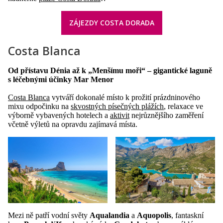
ZÁJEZDY COSTA DORADA
Costa Blanca
Od přístavu Dénia až k „Menšímu moři“ – gigantické laguně
s léčebnými účinky Mar Menor
Costa Blanca
vytváří dokonalé místo k prožití prázdninového
mixu odpočinku na
skvostných písečných plážích
, relaxace ve
výborně vybavených hotelech a
aktivit
nejrůznějšího zaměření
včetně výletů na opravdu zajímavá místa.
Mezi ně patří vodní světy
Aqualandia
a
Aquopolis
, fantaskní