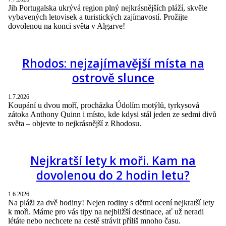
Jih Portugalska ukrývá region plný nejkrásnějších pláží, skvěle
vybavených letovisek a turistických zajímavostí. Prožijte
dovolenou na konci světa v Algarve!
Rhodos: nejzajímavější místa na
ostrově slunce
1.7.2026
Koupání u dvou moří, procházka Údolím motýlů, tyrkysová
zátoka Anthony Quinn i místo, kde kdysi stál jeden ze sedmi divů
světa – objevte to nejkrásnější z Rhodosu.
Nejkratší lety k moři. Kam na
dovolenou do 2 hodin letu?
1.6.2026
Na pláži za dvě hodiny! Nejen rodiny s dětmi ocení nejkratší lety
k moři. Máme pro vás tipy na nejbližší destinace, ať už neradi
létáte nebo nechcete na cestě strávit příliš mnoho času.