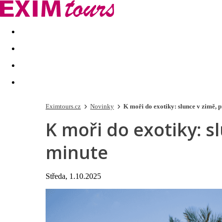
Akční nabídky
Last minute
First minute - Exotika a zim
Eximtours.cz
Novinky
K moři do exotiky: slunce v zimě, 
K moři do exotiky: s
minute
Středa, 1.10.2025