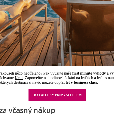
vyzkoušeli něco neotřelého? Pak využijte naše
first minute výhody
a vy
v úchvatné
Keni
. Zapomeňte na hodinová čekání na letištích a leťte s ná
ěkterých destinací si navíc můžete dopřát
let v business class
.
DO EXOTIKY PŘÍMÝM LETEM
 za včasný nákup