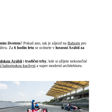
ním životem
? Pokud ano, tak je zájezd na
Bahrajn
pro
álivu. Za
6 hodin letu
se ocitnete v
luxusní Arábii za
dskou Arábii
i
tradiční trhy
, kde si užijete nekonečné
ní bahrajnskou kuchyni
a super moderní architekturu.