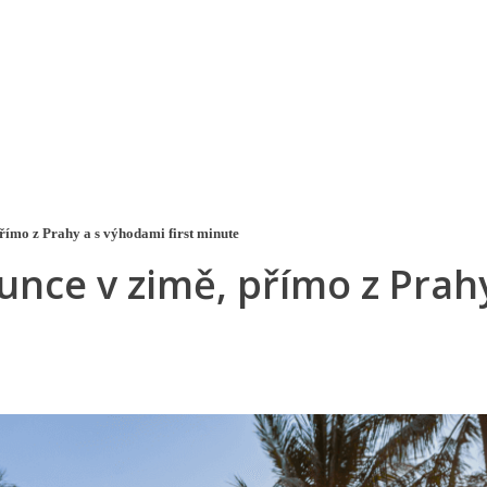
a u moře
Animační kluby
First minute – Léto 2027
Vě
přímo z Prahy a s výhodami first minute
lunce v zimě, přímo z Prah