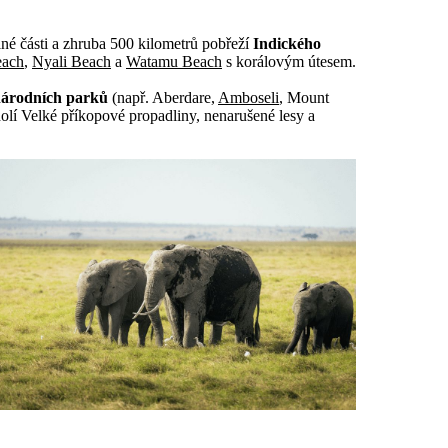
lné části a zhruba 500 kilometrů pobřeží
Indického
each
,
Nyali Beach
a
Watamu Beach
s korálovým útesem.
árodních parků
(např. Aberdare,
Amboseli
, Mount
olí Velké příkopové propadliny, nenarušené lesy a