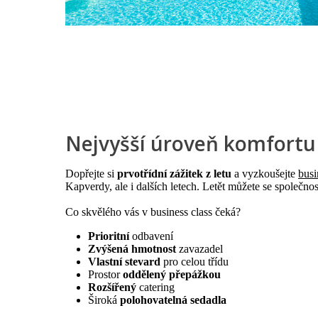
Nejvyšší úroveň komfortu 
Dopřejte si
prvotřídní zážitek z letu
a vyzkoušejte
busi
Kapverdy, ale i dalších letech. Letět můžete se společno
Co skvělého vás v business class čeká?
Prioritní
odbavení
Zvýšená hmotnost
zavazadel
Vlastní stevard
pro celou třídu
Prostor
oddělený přepážkou
Rozšířený
catering
Široká
polohovatelná sedadla