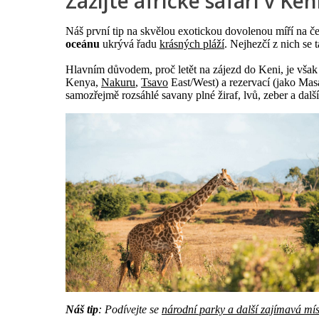
Zažijte africké safari v Ken
Náš první tip na skvělou exotickou dovolenou míří na č
oceánu
ukrývá řadu
krásných pláží
. Nejhezčí z nich se
Hlavním důvodem, proč letět na zájezd do Keni, je však
Kenya,
Nakuru
,
Tsavo
East/West) a rezervací (jako Mas
samozřejmě rozsáhlé savany plné žiraf, lvů, zeber a dalš
Náš tip
: Podívejte se
národní parky a další zajímavá mís