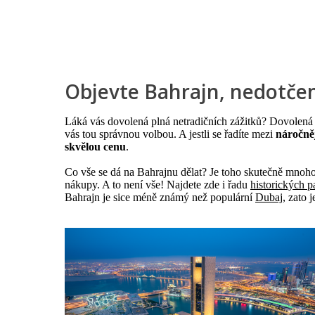
Objevte Bahrajn, nedotče
Láká vás dovolená plná netradičních zážitků? Dovolená
vás tou správnou volbou. A jestli se řadíte mezi
náročněj
skvělou cenu
.
Co vše se dá na Bahrajnu dělat? Je toho skutečně mnoh
nákupy. A to není vše! Najdete zde i řadu
historických 
Bahrajn je sice méně známý než populární
Dubaj
, zato 