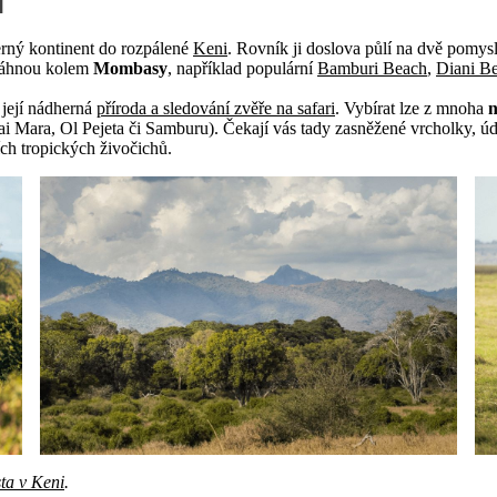
i
erný kontinent do rozpálené
Keni
. Rovník ji doslova půlí na dvě pomys
 táhnou kolem
Mombasy
, například populární
Bamburi Beach
,
Diani B
 její nádherná
příroda a sledování zvěře na safari
. Vybírat lze z mnoha
n
ai Mara, Ol Pejeta či Samburu). Čekají vás tady zasněžené vrcholky, úd
ích tropických živočichů.
ta v Keni
.