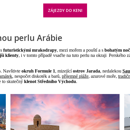
ZÁJEZDY DO KENI
nou perlu Arábie
 s
futuristickými mrakodrapy
, mezi mořem a pouští a s
bohatým noč
ší klienty
, i v tomto případě vsaďte na tuto perlu na okraji Perského z
o. Navštivte
okruh Formule 1
, mizející
ostrov Jarada
, nedalekou
Sau
památek
, nespočet diskoték a barů,
příjemné pláže
, azurové moře,
tradič
je to skutečný
klenot Středního Východu
.