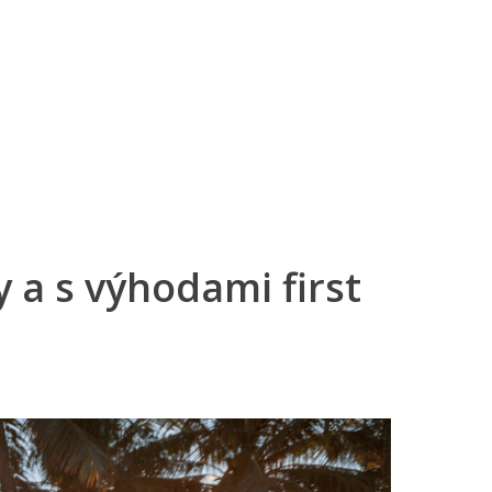
rnostní program DERCLUB
Pobočky
Časté dotazy
D
y a s výhodami first