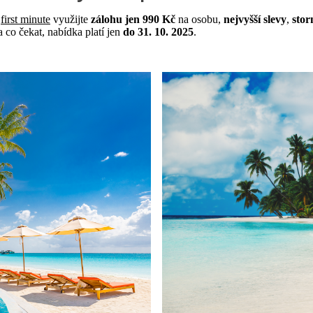
i
first minute
využijte
zálohu jen 990 Kč
na osobu,
nejvyšší slevy
,
sto
 co čekat, nabídka platí jen
do 31. 10. 2025
.