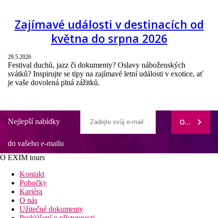
Zajímavé události v destinacích od
května do srpna 2026
29.5.2026
Festival duchů, jazz či dokumenty? Oslavy náboženských
svátků? Inspirujte se tipy na zajímavé letní události v exotice, ať
je vaše dovolená plná zážitků.
Nejlepší nabídky
ODEBÍRAT
do vašeho e-mailu
O EXIM tours
Kontakt
Pobočky
Kariéra
O nás
Užitečné dokumenty
Prohlášení o přístupnosti