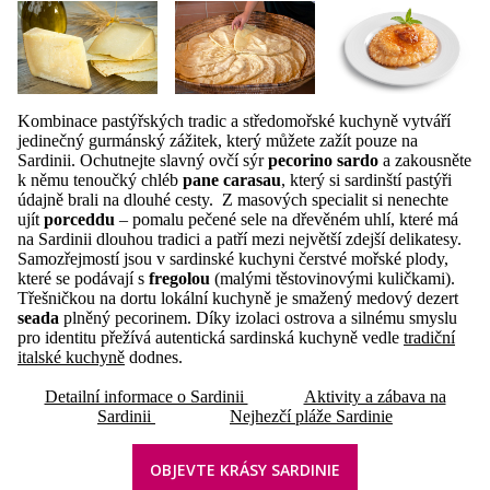
Kombinace pastýřských tradic a středomořské kuchyně vytváří
jedinečný gurmánský zážitek, který můžete zažít pouze na
Sardinii. Ochutnejte slavný ovčí sýr
pecorino sardo
a zakousněte
k němu tenoučký chléb
pane carasau
, který si sardinští pastýři
údajně brali na dlouhé cesty. Z masových specialit si nenechte
ujít
porceddu
– pomalu pečené sele na dřevěném uhlí, které má
na Sardinii dlouhou tradici a patří mezi největší zdejší delikatesy.
Samozřejmostí jsou v sardinské kuchyni čerstvé mořské plody,
které se podávají s
fregolou
(malými těstovinovými kuličkami).
Třešničkou na dortu lokální kuchyně je smažený medový dezert
seada
plněný pecorinem. Díky izolaci ostrova a silnému smyslu
pro identitu přežívá autentická sardinská kuchyně vedle
tradiční
italské kuchyně
dodnes.
Detailní informace o Sardinii
Aktivity a zábava na
Sardinii
Nejhezčí pláže Sardinie
OBJEVTE KRÁSY SARDINIE