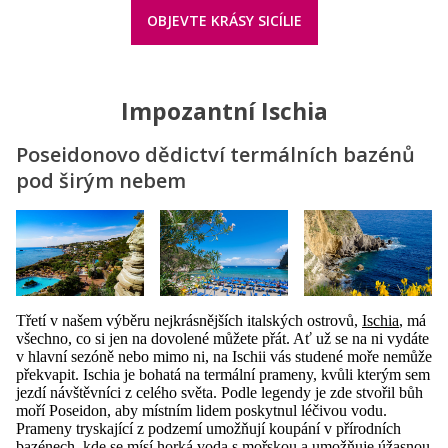
OBJEVTE KRÁSY SICÍLIE
Impozantní Ischia
Poseidonovo dědictví termálních bazénů
pod širým nebem
Třetí v našem výběru nejkrásnějších italských ostrovů,
Ischia
, má
všechno, co si jen na dovolené můžete přát. Ať už se na ni vydáte
v hlavní sezóně nebo mimo ni, na Ischii vás studené moře nemůže
překvapit. Ischia je bohatá na termální prameny, kvůli kterým sem
jezdí návštěvníci z celého světa. Podle legendy je zde stvořil bůh
moří Poseidon, aby místním lidem poskytnul léčivou vodu.
Prameny tryskající z podzemí umožňují koupání v přírodních
bazénech, kde se mísí horká voda s mořskou a umožňuje úžasnou