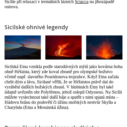
Sicílie při relaxaci v termálních lázních
Sciacca
na jihozápadě
ostrova.
Sicilské ohnivé legendy
Sicilská Etna vznikla podle starodávných mýtů jako kovárna boha
ohně Héfaista, který zde koval zbraně pro olympské božstvo
včetně např. slavného Poseidonova trojzubce. Když Etna začala
chrlit dým a lávu, Sicilané věřili, že se Héfaistos právě dal do
vyrábění dalších božských zbraní. V hlubinách Etny byl také
údajně uvězněn obr Polyfémos, jehož oslepil Odysseus. Na Sicílii
můžete vyslechnout také další báje a spatřit s nimi spjatá místa –
Hádovu bránu do podsvětí či úžinu mořských nestvůr Skylla a
Charybda (Etna a Messinská úžina).