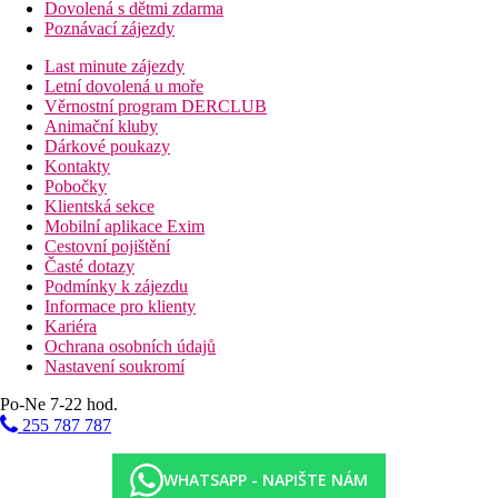
Dovolená s dětmi zdarma
Poznávací zájezdy
Last minute zájezdy
Letní dovolená u moře
Věrnostní program DERCLUB
Animační kluby
Dárkové poukazy
Kontakty
Pobočky
Klientská sekce
Mobilní aplikace Exim
Cestovní pojištění
Časté dotazy
Podmínky k zájezdu
Informace pro klienty
Kariéra
Ochrana osobních údajů
Nastavení soukromí
Po-Ne 7-22 hod.
255 787 787
WHATSAPP - NAPIŠTE NÁM