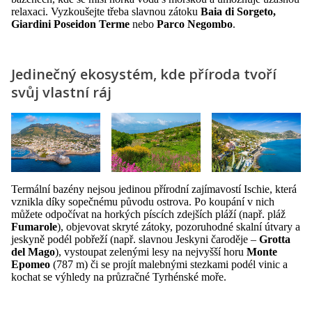
relaxaci. Vyzkoušejte třeba slavnou zátoku
Baia di Sorgeto,
Giardini Poseidon Terme
nebo
Parco Negombo
.
Jedinečný ekosystém, kde příroda tvoří
svůj vlastní ráj
Termální bazény nejsou jedinou přírodní zajímavostí Ischie, která
vznikla díky sopečnému původu ostrova. Po koupání v nich
můžete odpočívat na horkých píscích zdejších pláží (např. pláž
Fumarole
), objevovat skryté zátoky, pozoruhodné skalní útvary a
jeskyně podél pobřeží (např. slavnou Jeskyni čaroděje –
Grotta
del Mago
), vystoupat zelenými lesy na nejvyšší horu
Monte
Epomeo
(787 m) či se projít malebnými stezkami podél vinic a
kochat se výhledy na průzračné Tyrhénské moře.