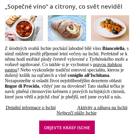
„Sopečné víno“ a citrony, co svět neviděl
Z úrodných svahů Ischie pochází lahodné bílé víno
Biancolella
, s
nímž můžete prožít příjemné letní večery na Ischii. Perfektně se k
němu hodí mořské plody čerstvě vylovené z Tyrhénského moře a
voňavě ugrilované. Co takhle si je vychutnat s
pravou italskou
pastou
? Nebo vyzkoušejte tradiční ostrovní specialitu, kterou je
dušený králík na rajčatech a víně
coniglio all’Ischitana
.
Nezapomeňte si osladit život nejoblíbenějším dezertem oblasti
lingue di Procida
, vždyť jste na dovolené! Tato sladká tečka je
navíc plněná citronovým krémem z pravých ischijských citronů,
které jsou větší a jejichž chuť je plnější, než jsme zvyklí u nás.
Detailní informace o Ischii
Aktivity a zábava na Ischii
Nejhezčí pláže Ischie
OBJEVTE KRÁSY ISCHIE