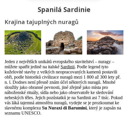
Spanilá Sardinie
Krajina tajuplných nuragů
Jeden z největších unikátů evropského stavitelství – nuragy –
můžete spatřit jedině na italské
Sardinii
. Podle legend tyto
kuželovité stavby z velkých neopracovaných kamenů postavili
obři, podle historiků civilizace nuragů mezi 1 800 až 300 lety př.
n. l. Dodnes není přesně znám účel některých nuragů. Mnohé
sloužily jako obranné pevnosti, jiné zřejmě jako místa pro
náboženské rituály, sídla nebo jako observatoře ke sledování
nebeských těles. Jejich pozůstatků je na Sardinii asi 7 tisíc. Pokud
vás láká tajemná atmosféra nuragů, vydejte se je prozkoumat ke
slavnému komplexu
Su Nuraxi di Barumini
, který je zapsán na
seznamu UNESCO.