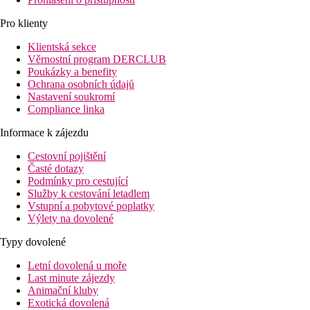
Pro klienty
Klientská sekce
Věrnostní program DERCLUB
Poukázky a benefity
Ochrana osobních údajů
Nastavení soukromí
Compliance linka
Informace k zájezdu
Cestovní pojištění
Časté dotazy
Podmínky pro cestující
Služby k cestování letadlem
Vstupní a pobytové poplatky
Výlety na dovolené
Typy dovolené
Letní dovolená u moře
Last minute zájezdy
Animační kluby
Exotická dovolená