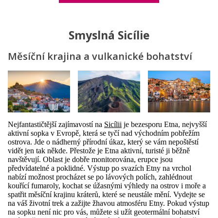
Smyslná Sicílie
Měsíční krajina a vulkanické bohatství
Nejfantastičtější zajímavostí na
Sicílii
je bezesporu Etna, nejvyšší
aktivní sopka v Evropě, která se tyčí nad východním pobřežím
ostrova. Jde o nádherný přírodní úkaz, který se vám nepoštěstí
vidět jen tak někde. Přestože je Etna aktivní, turisté ji běžně
navštěvují. Oblast je dobře monitorována, erupce jsou
předvídatelné a poklidné. Výstup po svazích Etny na vrchol
nabízí možnost procházet se po lávových polích, zahlédnout
kouřící fumaroly, kochat se úžasnými výhledy na ostrov i moře a
spatřit měsíční krajinu kráterů, které se neustále mění. Vydejte se
na váš životní trek a zažijte žhavou atmosféru Etny. Pokud výstup
na sopku není nic pro vás, můžete si užít geotermální bohatství