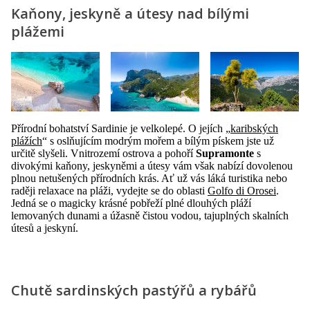
Kaňony, jeskyně a útesy nad bílými
plážemi
Přírodní bohatství Sardinie je velkolepé. O jejích „
karibských
plážích
“ s oslňujícím modrým mořem a bílým pískem jste už
určitě slyšeli. Vnitrozemí ostrova a pohoří
Supramonte
s
divokými kaňony, jeskyněmi a útesy vám však nabízí dovolenou
plnou netušených přírodních krás. Ať už vás láká turistika nebo
raději relaxace na pláži, vydejte se do oblasti
Golfo di Orosei
.
Jedná se o magicky krásné pobřeží plné dlouhých pláží
lemovaných dunami a úžasně čistou vodou, tajuplných skalních
útesů a jeskyní.
Chutě sardinských pastýřů a rybářů