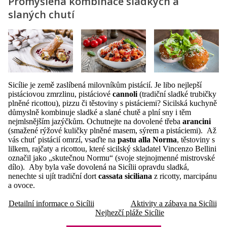
Promyšlená kombinace sladkých a
slaných chutí
Sicílie je země zaslíbená milovníkům pistácií. Je libo nejlepší
pistáciovou zmrzlinu, pistáciové
cannoli
(tradiční sladké trubičky
plněné ricottou), pizzu či těstoviny s pistáciemi? Sicilská kuchyně
důmyslně kombinuje sladké a slané chutě a plní sny i těm
nejmlsnějším jazýčkům. Ochutnejte na dovolené třeba
arancini
(smažené rýžové kuličky plněné masem, sýrem a pistáciemi). Až
vás chuť pistácií omrzí, vsaďte na
pastu alla Norma
, těstoviny s
lilkem, rajčaty a ricottou, které sicilský skladatel Vincenzo Bellini
označil jako „skutečnou Normu“ (svoje stejnojmenné mistrovské
dílo). Aby byla vaše dovolená na Sicílii opravdu sladká,
nenechte si ujít tradiční dort
cassata siciliana
z ricotty, marcipánu
a ovoce.
Detailní informace o Sicílii
Aktivity a zábava na Sicílii
Nejhezčí pláže Sicílie