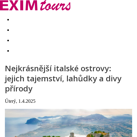
Akční nabídky
Last minute
First minute - Exotika a zim
Nejkrásnější italské ostrovy:
jejich tajemství, lahůdky a divy
přírody
Úterý, 1.4.2025