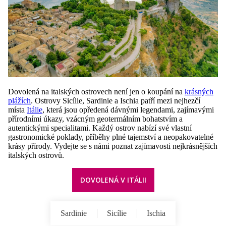
Dovolená na italských ostrovech není jen o koupání na
krásných
plážích
. Ostrovy Sicílie, Sardinie a Ischia patří mezi nejhezčí
místa
Itálie
, která jsou opředená dávnými legendami, zajímavými
přírodními úkazy, vzácným geotermálním bohatstvím a
autentickými specialitami. Každý ostrov nabízí své vlastní
gastronomické poklady, příběhy plné tajemství a neopakovatelné
krásy přírody. Vydejte se s námi poznat zajímavosti nejkrásnějších
italských ostrovů.
DOVOLENÁ V ITÁLII
Sardinie
Sicílie
Ischia