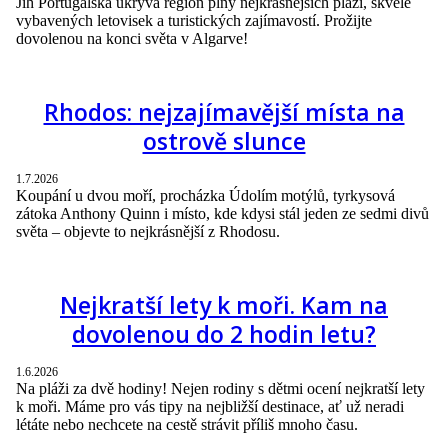
Jih Portugalska ukrývá region plný nejkrásnějších pláží, skvěle
vybavených letovisek a turistických zajímavostí. Prožijte
dovolenou na konci světa v Algarve!
Rhodos: nejzajímavější místa na
ostrově slunce
1.7.2026
Koupání u dvou moří, procházka Údolím motýlů, tyrkysová
zátoka Anthony Quinn i místo, kde kdysi stál jeden ze sedmi divů
světa – objevte to nejkrásnější z Rhodosu.
Nejkratší lety k moři. Kam na
dovolenou do 2 hodin letu?
1.6.2026
Na pláži za dvě hodiny! Nejen rodiny s dětmi ocení nejkratší lety
k moři. Máme pro vás tipy na nejbližší destinace, ať už neradi
létáte nebo nechcete na cestě strávit příliš mnoho času.