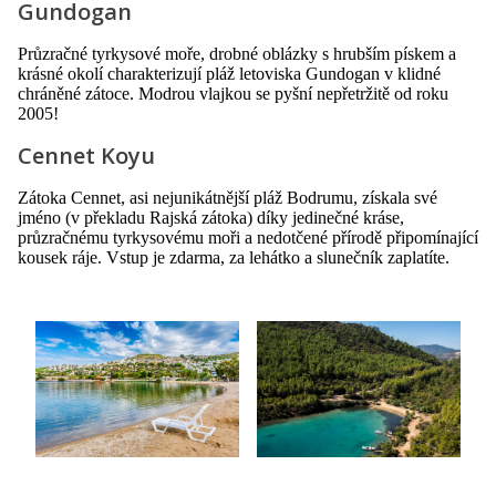
Gundogan
Průzračné tyrkysové moře, drobné oblázky s hrubším pískem a
krásné okolí charakterizují pláž letoviska Gundogan v klidné
chráněné zátoce. Modrou vlajkou se pyšní nepřetržitě od roku
2005!
Cennet Koyu
Zátoka Cennet, asi nejunikátnější pláž Bodrumu, získala své
jméno (v překladu Rajská zátoka) díky jedinečné kráse,
průzračnému tyrkysovému moři a nedotčené přírodě připomínající
kousek ráje. Vstup je zdarma, za lehátko a slunečník zaplatíte.