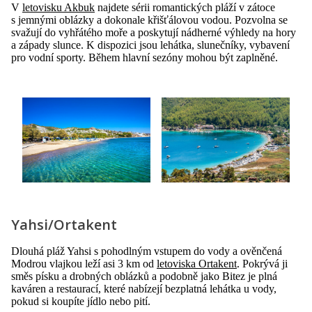
V
letovisku Akbuk
najdete sérii romantických pláží v zátoce
s jemnými oblázky a dokonale křišťálovou vodou. Pozvolna se
svažují do vyhřátého moře a poskytují nádherné výhledy na hory
a západy slunce. K dispozici jsou lehátka, slunečníky, vybavení
pro vodní sporty. Během hlavní sezóny mohou být zaplněné.
Yahsi/Ortakent
Dlouhá pláž Yahsi s pohodlným vstupem do vody a ověnčená
Modrou vlajkou leží asi 3 km od
letoviska Ortakent
. Pokrývá ji
směs písku a drobných oblázků a podobně jako Bitez je plná
kaváren a restaurací, které nabízejí bezplatná lehátka u vody,
pokud si koupíte jídlo nebo pití.