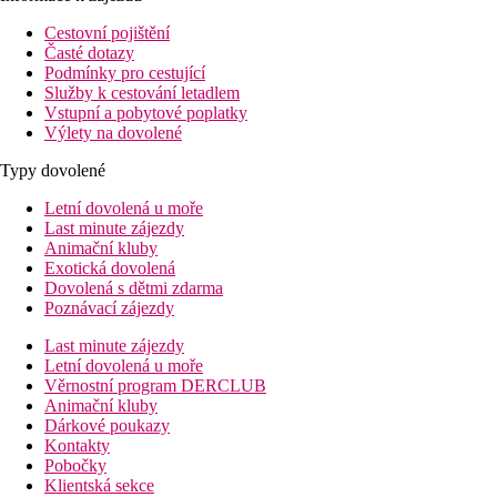
Cestovní pojištění
Časté dotazy
Podmínky pro cestující
Služby k cestování letadlem
Vstupní a pobytové poplatky
Výlety na dovolené
Typy dovolené
Letní dovolená u moře
Last minute zájezdy
Animační kluby
Exotická dovolená
Dovolená s dětmi zdarma
Poznávací zájezdy
Last minute zájezdy
Letní dovolená u moře
Věrnostní program DERCLUB
Animační kluby
Dárkové poukazy
Kontakty
Pobočky
Klientská sekce