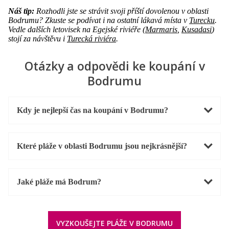
Náš tip:
Rozhodli jste se strávit svoji příští dovolenou v oblasti
Bodrumu? Zkuste se podívat i na ostatní lákavá místa v
Turecku
.
Vedle dalších letovisek na Egejské riviéře (
Marmaris
,
Kusadasi
)
stojí za návštěvu i
Turecká riviéra
.
Otázky a odpovědi ke koupání v
Bodrumu
Kdy je nejlepší čas na koupání v Bodrumu?
Které pláže v oblasti Bodrumu jsou nejkrásnější?
Jaké pláže má Bodrum?
VYZKOUŠEJTE PLÁŽE V BODRUMU