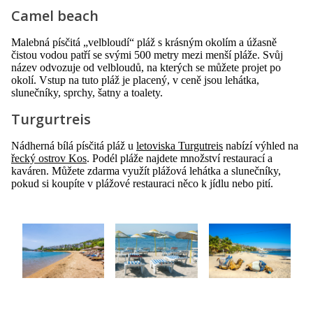
Camel beach
Malebná písčitá „velbloudí“ pláž s krásným okolím a úžasně
čistou vodou patří se svými 500 metry mezi menší pláže. Svůj
název odvozuje od velbloudů, na kterých se můžete projet po
okolí. Vstup na tuto pláž je placený, v ceně jsou lehátka,
slunečníky, sprchy, šatny a toalety.
Turgurtreis
Nádherná bílá písčitá pláž u
letoviska Turgutreis
nabízí výhled na
řecký ostrov Kos
. Podél pláže najdete množství restaurací a
kaváren. Můžete zdarma využít plážová lehátka a slunečníky,
pokud si koupíte v plážové restauraci něco k jídlu nebo pití.