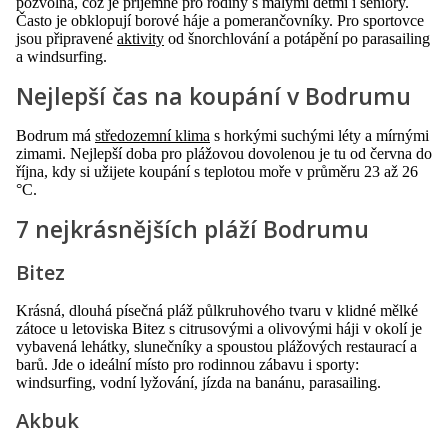
pozvolna, což je příjemné pro rodiny s malými dětmi i seniory.
Často je obklopují borové háje a pomerančovníky. Pro sportovce
jsou připravené
aktivity
od šnorchlování a potápění po parasailing
a windsurfing.
Nejlepší čas na koupání v Bodrumu
Bodrum má
středozemní klima
s horkými suchými léty a mírnými
zimami. Nejlepší doba pro plážovou dovolenou je tu od června do
října, kdy si užijete koupání s teplotou moře v průměru 23 až 26
°C.
7 nejkrásnějších pláží Bodrumu
Bitez
Krásná, dlouhá písečná pláž půlkruhového tvaru v klidné mělké
zátoce u letoviska Bitez s citrusovými a olivovými háji v okolí je
vybavená lehátky, slunečníky a spoustou plážových restaurací a
barů. Jde o ideální místo pro rodinnou zábavu i sporty:
windsurfing, vodní lyžování, jízda na banánu, parasailing.
Akbuk