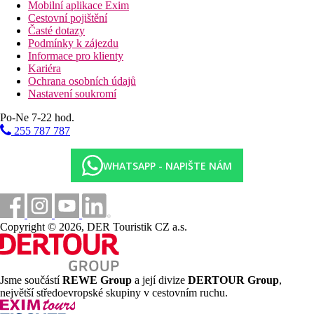
Mobilní aplikace Exim
Cestovní pojištění
Časté dotazy
Podmínky k zájezdu
Informace pro klienty
Kariéra
Ochrana osobních údajů
Nastavení soukromí
Po-Ne 7-22 hod.
255 787 787
WHATSAPP - NAPIŠTE NÁM
Copyright © 2026, DER Touristik CZ a.s.
Jsme součástí
REWE Group
a její divize
DERTOUR Group
,
největší středoevropské skupiny v cestovním ruchu.