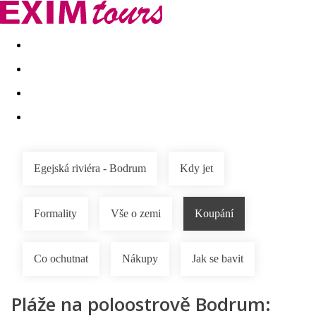
Akční nabídky
Last minute
First minute - Exotika a zim
Egejská riviéra - Bodrum
Kdy jet
Formality
Vše o zemi
Koupání
Co ochutnat
Nákupy
Jak se bavit
Pláže na poloostrově Bodrum: