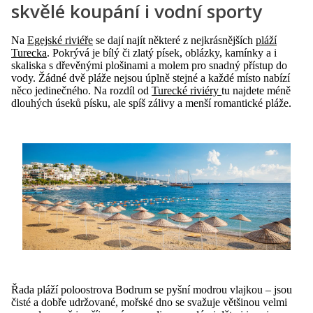
skvělé koupání i vodní sporty
Na
Egejské riviéře
se dají najít některé z nejkrásnějších
pláží
Turecka
. Pokrývá je bílý či zlatý písek, oblázky, kamínky a i
skaliska s dřevěnými plošinami a molem pro snadný přístup do
vody. Žádné dvě pláže nejsou úplně stejné a každé místo nabízí
něco jedinečného. Na rozdíl od
Turecké riviéry
tu najdete méně
dlouhých úseků písku, ale spíš zálivy a menší romantické pláže.
Řada pláží poloostrova Bodrum se pyšní modrou vlajkou – jsou
čisté a dobře udržované, mořské dno se svažuje většinou velmi