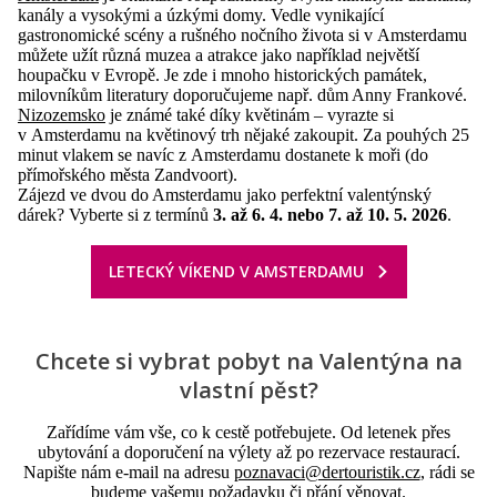
kanály a vysokými a úzkými domy. Vedle vynikající
gastronomické scény a rušného nočního života si v Amsterdamu
můžete užít různá muzea a atrakce jako například největší
houpačku v Evropě. Je zde i mnoho historických památek,
milovníkům literatury doporučujeme např. dům Anny Frankové.
Nizozemsko
je známé také díky květinám – vyrazte si
v Amsterdamu na květinový trh nějaké zakoupit. Za pouhých 25
minut vlakem se navíc z Amsterdamu dostanete k moři (do
přímořského města Zandvoort).
Zájezd ve dvou do Amsterdamu jako perfektní valentýnský
dárek? Vyberte si z termínů
3. až 6. 4. nebo 7. až 10. 5. 2026
.
LETECKÝ VÍKEND V AMSTERDAMU
Chcete si vybrat pobyt na Valentýna na
vlastní pěst?
Zařídíme vám vše, co k cestě potřebujete. Od letenek přes
ubytování a doporučení na výlety až po rezervace restaurací.
Napište nám e-mail na adresu
poznavaci@dertouristik.cz
, rádi se
budeme vašemu požadavku či přání věnovat.