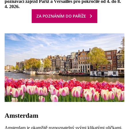
poznávací zájezd Paříž a Versailles pro pokročilé od 4. do 8.
4. 2026.
ZA POZNÁNÍM DO PAŘÍŽE
Amsterdam
Amsterdam
je okamžitě rozpoznatelný svými klikatými uličkami,