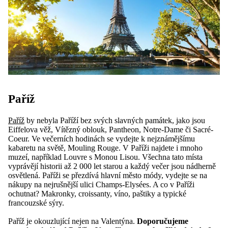
Paříž
Paříž
by nebyla Paříží bez svých slavných památek, jako jsou
Eiffelova věž, Vítězný oblouk, Pantheon, Notre-Dame či Sacré-
Coeur. Ve večerních hodinách se vydejte k nejznámějšímu
kabaretu na světě, Mouling Rouge. V Paříži najdete i mnoho
muzeí, například Louvre s Monou Lisou. Všechna tato místa
vyprávějí historii až 2 000 let starou a každý večer jsou nádherně
osvětlená. Paříži se přezdívá hlavní město módy, vydejte se na
nákupy na nejrušnější ulici Champs-Elysées. A co v Paříži
ochutnat? Makronky, croissanty, víno, paštiky a typické
francouzské sýry.
Paříž je okouzlující nejen na Valentýna.
Doporučujeme