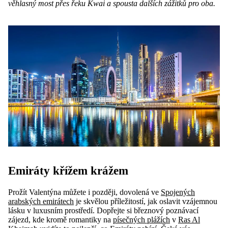
věhlasný most přes řeku Kwai a spousta dalších zážitků pro oba.
Emiráty křížem krážem
Prožít Valentýna můžete i později, dovolená ve
Spojených
arabských emirátech
je skvělou příležitostí, jak oslavit vzájemnou
lásku v luxusním prostředí. Dopřejte si březnový poznávací
zájezd, kde kromě romantiky na
písečných plážích
v
Ras Al