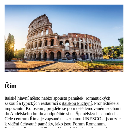
Řím
Italské hlavní město
nabízí spoustu
památek
, romantických
zákoutí a typických restaurací s
italskou kuchyní
. Prohlédněte si
impozantní Koloseum, projděte se po mostě lemovaném sochami
do Andělského hradu a odpočiňte si na Španělských schodech.
Celé centrum Říma je zapsané na seznamu UNESCO a jsou zde
k vidění úchvatné památky, jako jsou Forum Romanum,