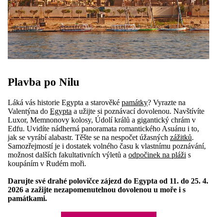
Plavba po Nilu
Láká vás historie Egypta a starověké
památky
? Vyrazte na
Valentýna do
Egypta
a užijte si poznávací dovolenou. Navštívíte
Luxor, Memnonovy kolosy, Údolí králů a gigantický chrám v
Edfu. Uvidíte nádherná panoramata romantického Asuánu i to,
jak se vyrábí alabastr. Těšte se na nespočet úžasných
zážitků
.
Samozřejmostí je i dostatek volného času k vlastnímu poznávání,
možnost dalších fakultativních výletů a
odpočinek na pláži
s
koupáním v Rudém moři.
Darujte své drahé polovičce zájezd do Egypta od 11. do 25. 4.
2026 a zažijte nezapomenutelnou dovolenou u moře i s
památkami.