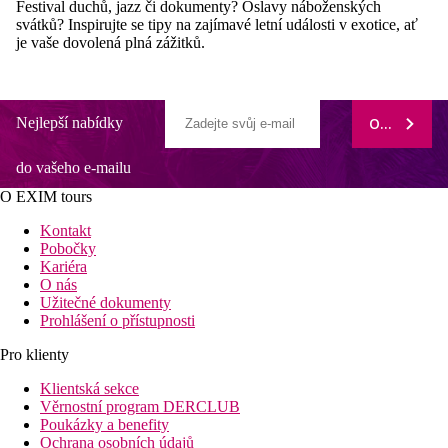
Festival duchů, jazz či dokumenty? Oslavy náboženských
svátků? Inspirujte se tipy na zajímavé letní události v exotice, ať
je vaše dovolená plná zážitků.
Nejlepší nabídky
ODEBÍRAT
do vašeho e-mailu
O EXIM tours
Kontakt
Pobočky
Kariéra
O nás
Užitečné dokumenty
Prohlášení o přístupnosti
Pro klienty
Klientská sekce
Věrnostní program DERCLUB
Poukázky a benefity
Ochrana osobních údajů