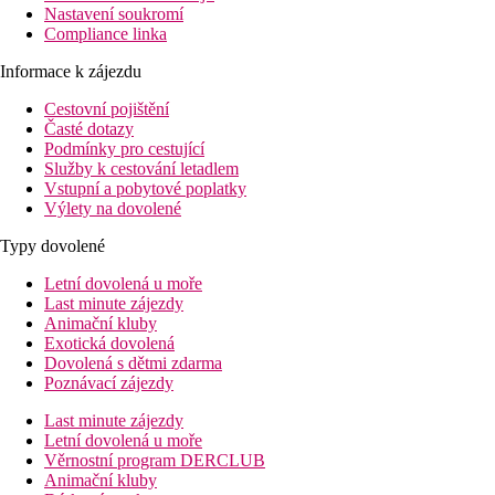
Nastavení soukromí
Compliance linka
Informace k zájezdu
Cestovní pojištění
Časté dotazy
Podmínky pro cestující
Služby k cestování letadlem
Vstupní a pobytové poplatky
Výlety na dovolené
Typy dovolené
Letní dovolená u moře
Last minute zájezdy
Animační kluby
Exotická dovolená
Dovolená s dětmi zdarma
Poznávací zájezdy
Last minute zájezdy
Letní dovolená u moře
Věrnostní program DERCLUB
Animační kluby