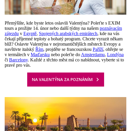
Přemýšlíte, kde byste letos oslavili Valentýna? Poleťte s EXIM
tours a prožijte 14. únor nebo další týdny na našem
poznávacím
zájezdu
v
Egyptě
,
Spojených arabských emirátech
, kde na vás
čekají příjemné teploty a bohatý program. Chcete vyrazit někam
blíž? Oslavte Valentýna v nejromantičtějších městech Evropy a
navštivte italský
Řím
, projděte se francouzskou
Paříží
, ohřejte se
v termálech v
Maďarsku
nebo poleťte do
Amsterdamu
,
Londýna
či
Barcelony
. Každé z těchto měst má co nabídnout, vyberte si to
pravé pro vás.
NA VALENTÝNA ZA POZNÁNÍM