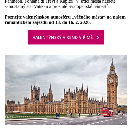
Pantheon, Fontana di Trevi a Kapitol. V srdci města najdete
samostatný stát Vatikán a proslulé Svatopetrské náměstí.
Poznejte valentýnskou atmosféru „věčného města“ na našem
romantickém zájezdu od 13. do 16. 2. 2026.
VALENTÝNSKÝ VÍKEND V ŘÍMĚ