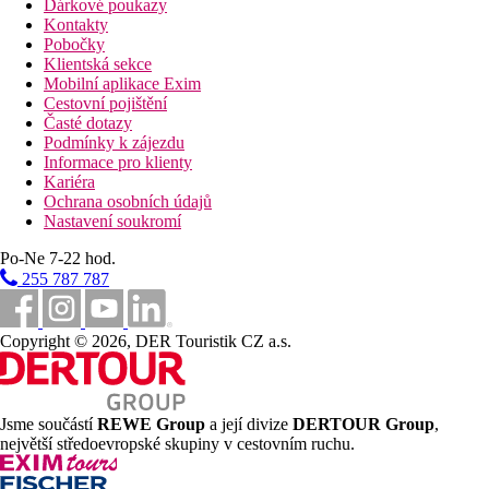
Dárkové poukazy
Kontakty
Pobočky
Klientská sekce
Mobilní aplikace Exim
Cestovní pojištění
Časté dotazy
Podmínky k zájezdu
Informace pro klienty
Kariéra
Ochrana osobních údajů
Nastavení soukromí
Po-Ne 7-22 hod.
255 787 787
Copyright © 2026, DER Touristik CZ a.s.
Jsme součástí
REWE Group
a její divize
DERTOUR Group
,
největší středoevropské skupiny v cestovním ruchu.