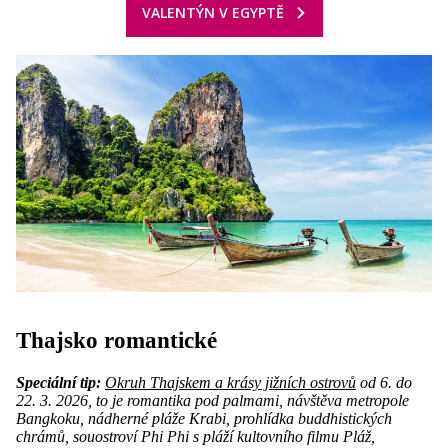
VALENTÝN V EGYPTĚ
Thajsko romantické
Speciální tip:
Okruh Thajskem a krásy jižních ostrovů
od 6. do
22. 3. 2026, to je romantika pod palmami, návštěva metropole
Bangkoku, nádherné pláže Krabi, prohlídka buddhistických
chrámů, souostroví Phi Phi s pláží kultovního filmu Pláž,