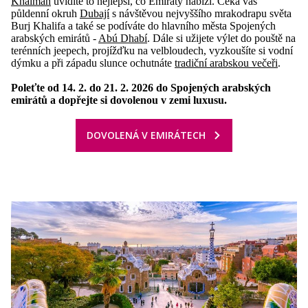
Khaimah
uvidíte to nejlepší, co Emiráty nabízí. Čeká vás
půldenní okruh
Dubají
s návštěvou nejvyššího mrakodrapu světa
Burj Khalifa a také se podíváte do hlavního města Spojených
arabských emirátů -
Abú Dhabí
. Dále si užijete výlet do pouště na
terénních jeepech, projížďku na velbloudech, vyzkoušíte si vodní
dýmku a při západu slunce ochutnáte
tradiční arabskou večeři
.
Poleťte od 14. 2. do 21. 2. 2026 do Spojených arabských
emirátů a dopřejte si dovolenou v zemi luxusu.
DOVOLENÁ V EMIRÁTECH