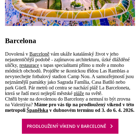
Barcelona
Dovolená v
Barceloně
vám ukáže katalánský život v jeho
nejautentičtější podobě - zajímavou architekturu, úzké dlážděné
uličky,
restaurace
s tapas specialitami přímo u moře a mnoho
módních obchodů. Projděte se ikonickou třídou Las Ramblas a
nevynechejte fotbalový stadion Camp Nou. A samozřejmostí jsou
nejznámější památky jako Sagrada Família, Casa Batlló nebo
park Güell. Pár metrů od centra se nachází pláž La Barceloneta,
která se řadí mezi nejlepší městské
pláže
na světě.
Chtěli byste na dovolenou do Barcelony a nemusí to být zrovna
na Valentýna?
Máme pro vás tip na prodloužený víkend v této
metropoli
Španělska
v dubnovém termínu od 3. do 6. 4. 2026.
PRODLOUŽENÝ VÍKEND V BARCELONĚ