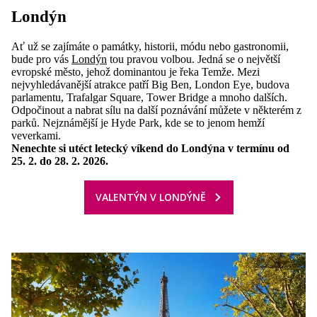
Londýn
Ať už se zajímáte o památky, historii, módu nebo gastronomii,
bude pro vás
Londýn
tou pravou volbou. Jedná se o největší
evropské město, jehož dominantou je řeka Temže. Mezi
nejvyhledávanější atrakce patří Big Ben, London Eye, budova
parlamentu, Trafalgar Square, Tower Bridge a mnoho dalších.
Odpočinout a nabrat sílu na další poznávání můžete v některém z
parků. Nejznámější je Hyde Park, kde se to jenom hemží
veverkami.
Nenechte si utéct letecký víkend do Londýna v termínu od
25. 2. do 28. 2. 2026.
VALENTÝN V LONDÝNĚ