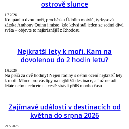
ostrově slunce
1.7.2026
Koupání u dvou moří, procházka Údolím motýlů, tyrkysová
zátoka Anthony Quinn i místo, kde kdysi stál jeden ze sedmi divů
světa – objevte to nejkrásnější z Rhodosu.
Nejkratší lety k moři. Kam na
dovolenou do 2 hodin letu?
1.6.2026
Na pláži za dvě hodiny! Nejen rodiny s dětmi ocení nejkratší lety
k moři. Máme pro vás tipy na nejbližší destinace, ať už neradi
létáte nebo nechcete na cestě strávit příliš mnoho času.
Zajímavé události v destinacích od
května do srpna 2026
29.5.2026